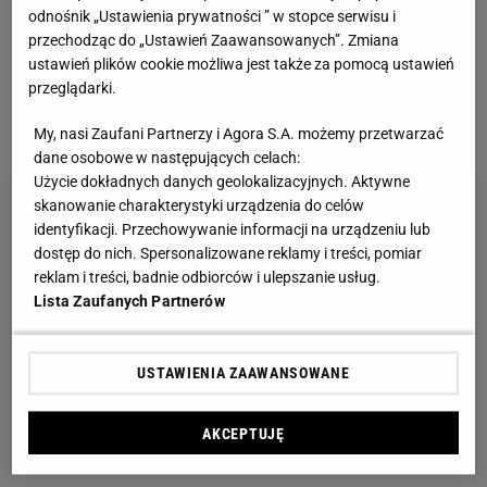
Vintage gramofony wracają do łask. Polacy na
odnośnik „Ustawienia prywatności ” w stopce serwisu i
nowo pokochali vinyle
przechodząc do „Ustawień Zaawansowanych”. Zmiana
ustawień plików cookie możliwa jest także za pomocą ustawień
przeglądarki.
Te dywany są porządne jak za dawnych lato.
Piękne wzory, a ceny? Nawet mniej niż 50 zł
My, nasi Zaufani Partnerzy i Agora S.A. możemy przetwarzać
dane osobowe w następujących celach:
Użycie dokładnych danych geolokalizacyjnych. Aktywne
skanowanie charakterystyki urządzenia do celów
identyfikacji. Przechowywanie informacji na urządzeniu lub
dostęp do nich. Spersonalizowane reklamy i treści, pomiar
reklam i treści, badnie odbiorców i ulepszanie usług.
Lista Zaufanych Partnerów
USTAWIENIA ZAAWANSOWANE
AKCEPTUJĘ