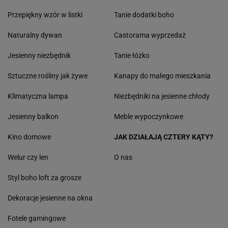
Przepiękny wzór w listki
Tanie dodatki boho
Naturalny dywan
Castorama wyprzedaż
Jesienny niezbędnik
Tanie łóżko
Sztuczne rośliny jak żywe
Kanapy do małego mieszkania
Klimatyczna lampa
Niezbędniki na jesienne chłody
Jesienny balkon
Meble wypoczynkowe
Kino domowe
JAK DZIAŁAJĄ CZTERY KĄTY?
Welur czy len
O nas
Styl boho loft za grosze
Dekoracje jesienne na okna
Fotele gamingowe