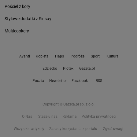
Pościel z kory
Stylowe dodatki z Sinsay
Multicookery
Avanti
Kobieta
Haps
Podróże
Sport
Kultura
Edziecko
Plotek
Gazeta.pl
Poczta
Newsletter
Facebook
RSS
Copyright © Gazeta.pl sp. z o.o.
O Nas
Staże u nas
Reklama
Polityka prywatności
Wszystkie artykuły
Zasady korzystania z portalu
Zgłoś uwagi