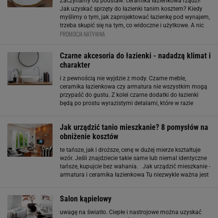
Zaczynamy od podstaw: ceramika łazienkowa rządzi!
Jak uzyskać sprzęty do łazienki tanim kosztem? Kiedy
myślimy o tym, jak zaprojektować łazienkę pod wynajem,
trzeba skupić się na tym, co widoczne i użytkowe. A nic
PROMOCJA NATYWNA
nie rzuca się w oczy (ani nie zużywa się) tak szybko, jak
wyposażenie – zwłaszcza
Czarne akcesoria do łazienki - nadadzą klimat i
charakter
i z pewnością nie wyjdzie z mody. Czarne meble,
ceramika łazienkowa czy armatura nie wszystkim mogą
przypaść do gustu. Z kolei czarne dodatki do łazienki
będą po prostu wyrazistymi detalami, które w razie
zmiany koncepcji aranżacyjnej łatwo można wymienić.
Akcesoria łazienkowe w kolorze czarnym są też
Jak urządzić tanio mieszkanie? 8 pomysłów na
obniżenie kosztów
te tańsze, jak i droższe, cenę w dużej mierze kształtuje
wzór. Jeśli znajdziecie takie same lub niemal identyczne
tańsze, kupujcie bez wahania. Jak urządzić mieszkanie -
armatura i ceramika łazienkowa Tu niezwykle ważna jest
jakość. Aby mieć pewność, że dobrze wybraliście i nie
będziecie zalewać sąsiadów
Salon kąpielowy
uwagę na światło. Ciepłe i nastrojowe można uzyskać