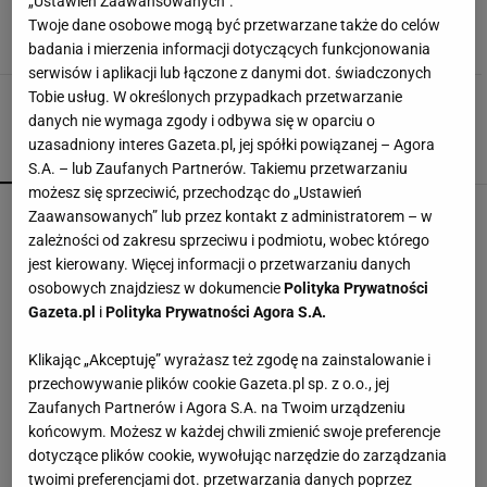
„Ustawień Zaawansowanych”.
CERAMIKA ŁAZIENKOWA
Twoje dane osobowe mogą być przetwarzane także do celów
badania i mierzenia informacji dotyczących funkcjonowania
serwisów i aplikacji lub łączone z danymi dot. świadczonych
Tobie usług. W określonych przypadkach przetwarzanie
danych nie wymaga zgody i odbywa się w oparciu o
uzasadniony interes Gazeta.pl, jej spółki powiązanej – Agora
POPULARNE
NAJNOWSZE
S.A. – lub Zaufanych Partnerów. Takiemu przetwarzaniu
możesz się sprzeciwić, przechodząc do „Ustawień
Fotopułapka przyłapie każdego, kto odwiedza
Zaawansowanych” lub przez kontakt z administratorem – w
ogród w nocy. I sarnę, i złodzieja
zależności od zakresu sprzeciwu i podmiotu, wobec którego
jest kierowany. Więcej informacji o przetwarzaniu danych
osobowych znajdziesz w dokumencie
Polityka Prywatności
Kochały je nasze babcie. Garnki żeliwne są
Gazeta.pl
i
Polityka Prywatności Agora S.A.
niezastąpione w letniej i jesiennej kuchni
Klikając „Akceptuję” wyrażasz też zgodę na zainstalowanie i
przechowywanie plików cookie Gazeta.pl sp. z o.o., jej
Nie czekaj, aż będzie za późno. To może
Zaufanych Partnerów i Agora S.A. na Twoim urządzeniu
oznaczać, że szkoła przestała służyć dziecku
końcowym. Możesz w każdej chwili zmienić swoje preferencje
MATERIAŁ PROMOCYJNY
dotyczące plików cookie, wywołując narzędzie do zarządzania
twoimi preferencjami dot. przetwarzania danych poprzez