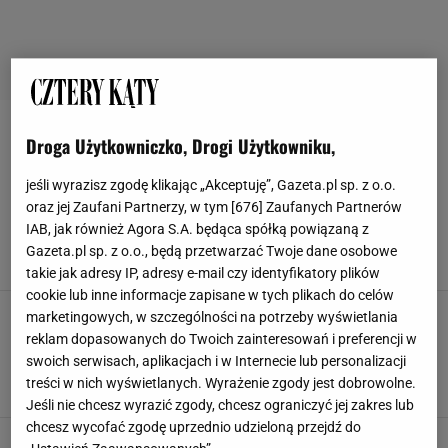
CERAMIKA ŁAZIENKOWA
Droga Użytkowniczko, Drogi Użytkowniku,
Umywalka z kamienia nie musi być droga. Ten
jeśli wyrazisz zgodę klikając „Akceptuję”, Gazeta.pl sp. z o.o.
designerski i elegancki model to cenowa
oraz jej Zaufani Partnerzy, w tym [
676
] Zaufanych Partnerów
perełka
IAB, jak również Agora S.A. będąca spółką powiązaną z
BATERIE ŁAZIENKOWE
CERAMIKA ŁAZIENKOWA
EDINOS
Gazeta.pl sp. z o.o., będą przetwarzać Twoje dane osobowe
UMYWALKA
takie jak adresy IP, adresy e-mail czy identyfikatory plików
cookie lub inne informacje zapisane w tych plikach do celów
Co wybrać zamiast płytek w łazience? Ten
marketingowych, w szczególności na potrzeby wyświetlania
patent jest tani, ale nowoczesny. Podbije
reklam dopasowanych do Twoich zainteresowań i preferencji w
trendy w 2025 roku
swoich serwisach, aplikacjach i w Internecie lub personalizacji
ARANŻACJA ŁAZIENKI
BATERIE ŁAZIENKOWE
treści w nich wyświetlanych. Wyrażenie zgody jest dobrowolne.
CERAMIKA ŁAZIENKOWA
PŁYTKI ŁAZIENKOWE
Jeśli nie chcesz wyrazić zgody, chcesz ograniczyć jej zakres lub
chcesz wycofać zgodę uprzednio udzieloną przejdź do
Ceramika łazienkowa Catino - u źródeł tradycji