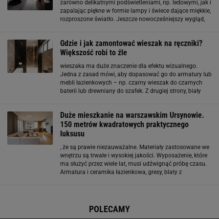
zarówno delikatnymi podświetleniami, np. ledowymi, jak i
zapalając piękne w formie lampy i świece dające miękkie,
rozproszone światło. Jeszcze nowocześniejszy wygląd,
jeszcze bardziej uproszczona forma ? tak wygląda seria
ceramiki łazienkowej Starck 2
Gdzie i jak zamontować wieszak na ręczniki?
Większość robi to źle
wieszaka ma duże znaczenie dla efektu wizualnego.
Jedna z zasad mówi, aby dopasować go do armatury lub
mebli łazienkowych – np. czarny wieszak do czarnych
baterii lub drewniany do szafek. Z drugiej strony, biały
wieszak świetnie komponuje się z ceramiką łazienkową,
taką jak umywalka czy wanna, tworząc
Duże mieszkanie na warszawskim Ursynowie.
150 metrów kwadratowych praktycznego
luksusu
, że są prawie niezauważalne. Materiały zastosowane we
wnętrzu są trwałe i wysokiej jakości. Wyposażenie, które
ma służyć przez wiele lat, musi udźwignąć próbę czasu.
Armatura i ceramika łazienkowa, gresy, blaty z
konglomeratów, drewniane podłogi, meble na
zamówienie oraz drzwi zostały przez architektki
POLECAMY