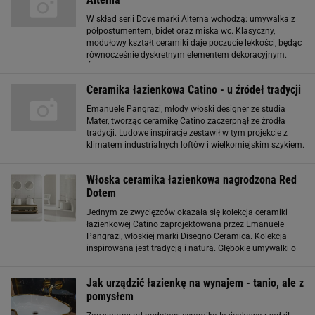
W skład serii Dove marki Alterna wchodzą: umywalka z
półpostumentem, bidet oraz miska wc. Klasyczny,
modułowy kształt ceramiki daje poczucie lekkości, będąc
równocześnie dyskretnym elementem dekoracyjnym.
Śnieżnobiała umywalka o wymiarach 590 mm x 445 mm
idealnie pasuje do wnętrz o niewielkim
Ceramika łazienkowa Catino - u źródeł tradycji
Emanuele Pangrazi, młody włoski designer ze studia
Mater, tworząc ceramikę Catino zaczerpnął ze źródła
tradycji. Ludowe inspiracje zestawił w tym projekcie z
klimatem industrialnych loftów i wielkomiejskim szykiem.
Jako że bardziej chciał wyszeptać niż wykrzyczeć, to, co
miał w duszy, postawił na
Włoska ceramika łazienkowa nagrodzona Red
Dotem
Jednym ze zwycięzców okazała się kolekcja ceramiki
łazienkowej Catino zaprojektowana przez Emanuele
Pangrazi, włoskiej marki Disegno Ceramica. Kolekcja
inspirowana jest tradycją i naturą. Głębokie umywalki o
cienkich rantach przywodzą na myśl skojarzenia z
baliami, a wiszące mydelniczki inspirowane
Jak urządzić łazienkę na wynajem - tanio, ale z
pomysłem