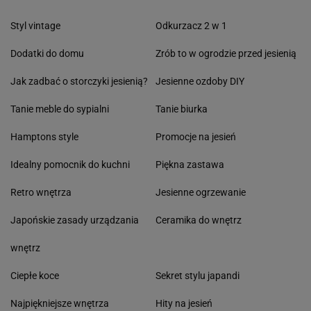
Styl vintage
Odkurzacz 2 w 1
Dodatki do domu
Zrób to w ogrodzie przed jesienią
Jak zadbać o storczyki jesienią?
Jesienne ozdoby DIY
Tanie meble do sypialni
Tanie biurka
Hamptons style
Promocje na jesień
Idealny pomocnik do kuchni
Piękna zastawa
Retro wnętrza
Jesienne ogrzewanie
Japońskie zasady urządzania
Ceramika do wnętrz
wnętrz
Ciepłe koce
Sekret stylu japandi
Najpiękniejsze wnętrza
Hity na jesień