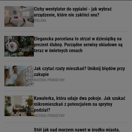
Cichy wentylator do sypialni - jak wybrać
urządzenie, które nie zakłóci snu?
REKLAMA
Elegancka porcelana to strzał w dziesiątkę na
prezent ślubny. Porządne serwisy obiadowe są
teraz w świetnych cenach
Jak czytać rzuty mieszkań? Uniknij błędów przy
zakupie
MATERIAŁ PROMOCYJNY
Kawalerka, która udaje dwa pokoje. Jak szukać
mikromieszkań z potencjałem na sprytny
podział?
MATERIAŁ PROMOCYJNY
Stół jak nad morzem nawet w środku miasta.