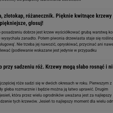
, złotokap, różanecznik. Pięknie kwitnące krzewy 
piękniejsze, głosuj!
Po posadzeniu dobrze jest krzew wyściółkować grubą warstwą kor
e wysychała zanadto. Potem piwonia drzewiasta staje się roślin
ługową'. Nie trzeba jej nawozić, opryskiwać, przycinać ani nawe
dlewać (podlewanie wskazane jest jedynie w przypadku
o przy sadzeniu róż. Krzewy mogą słabo rosnąć i n
jczęściej róże sadzi się w dwóch okresach w roku. Pierwszym z 
gdy gleba rozmarznie i będzie można ją łatwo uprawić. Drugim
jesień, która przez wielu ogrodników uważana jest za najlepszy
zenie tych krzewów. Jesień to najlepszy moment dla wielu od