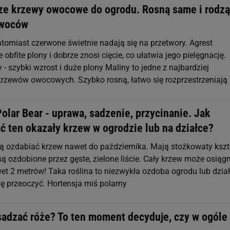
sze krzewy owocowe do ogrodu. Rosną same i rodzą
woców
atomiast czerwone świetnie nadają się na przetwory. Agrest
 obfite plony i dobrze znosi cięcie, co ułatwia jego pielęgnację.
y - szybki wzrost i duże plony Maliny to jedne z najbardziej
rzewów owocowych. Szybko rosną, łatwo się rozprzestrzeniają
olar Bear - uprawa, sadzenie, przycinanie. Jak
ć ten okazały krzew w ogrodzie lub na działce?
gą ozdabiać krzew nawet do października. Mają stożkowaty kszta
są ozdobione przez gęste, zielone liście. Cały krzew może osiąg
t 2 metrów! Taka roślina to niezwykła ozdoba ogrodu lub dział
się przeoczyć. Hortensja miś polarny
sadzać róże? To ten moment decyduje, czy w ogóle 