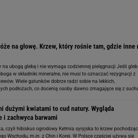
róże na głowę. Krzew, który rośnie tam, gdzie inne 
 na ubogą glebę i nie wymaga codziennej pielęgnacji Jeśli gle
uboga w składniki mineralne, nie musi to oznaczać rezygnacji z
ewów. Wiele gatunków dobrze radzi sobie na lekkich,
ych podłożach, co docenią osoby dawno zmagające się z such
mi dużymi kwiatami to cud natury. Wygląda
e i zachwyca barwami
ka, czyli hibiskus ogrodowy Ketmia syryjska to krzew pochodząc
go Wschodu, m.in. z Chin i Korei. W Polsce częściej używa się