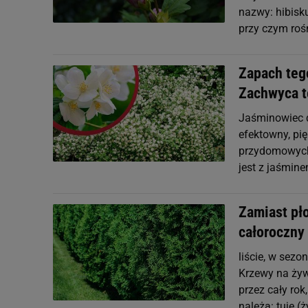
nazwy: hibisk
przy czym roś
Zapach teg
Zachwyca t
Jaśminowiec 
efektowny, pię
przydomowych 
jest z jaśmin
Zamiast pł
całoroczny
liście, w sezo
Krzewy na żywo
przez cały rok
należą: tuje (