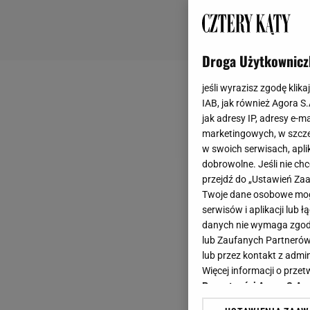
Droga Użytkownicz
jeśli wyrazisz zgodę klika
IAB, jak również Agora S
jak adresy IP, adresy e-m
marketingowych, w szcze
w swoich serwisach, aplik
dobrowolne. Jeśli nie ch
przejdź do „Ustawień Z
Twoje dane osobowe mogą
serwisów i aplikacji lub
danych nie wymaga zgody 
lub Zaufanych Partnerów
lub przez kontakt z admi
Więcej informacji o prz
Prywatności Agora S.A.