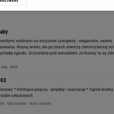
WANSOWANE
żasz też zgodę na zainstalowanie i przechowywanie plików cookie Gazeta.p
gora S.A. na Twoim urządzeniu końcowym. Możesz w każdej chwili zmien
 wywołując narzędzie do zarządzania twoimi preferencjami dot. przetw
ywatności ” w stopce serwisu i przechodząc do „Ustawień Zaawansowan
st także za pomocą ustawień przeglądarki.
raby
rzy i Agora S.A. możemy przetwarzać dane osobowe w następujących cel
omitymi roślinami na strzyżone żywopłoty - eleganckie, zwarte,
 geolokalizacyjnych. Aktywne skanowanie charakterystyki urządzenia do
 na urządzeniu lub dostęp do nich. Spersonalizowane reklamy i treści, p
rsowania. Rosną wolno, ale po latach stworzą ciemnozieloną ści
zanie usług.
Lista Zaufanych Partnerów
ytówkę ogrodu. Oczywiście pod warunkiem, że krzewy te są zdr
KORA
KRZEW
003
 krzewy * Kwitnące pnącza - projekty i aranżacje * Ogród wodny
roślin cebulowych
RZEW
CIĘCIE KRZEWÓW
DRZEW I KRZEWÓW