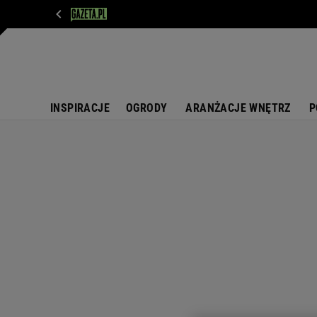
WIADOMOŚCI
NEXT
SPORT
PLOTEK
D
INSPIRACJE
OGRODY
ARANŻACJE WNĘTRZ
P