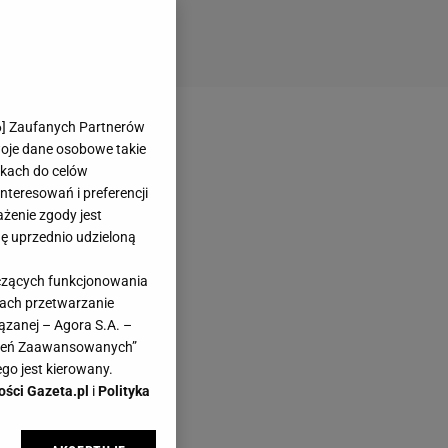
6
] Zaufanych Partnerów
woje dane osobowe takie
likach do celów
teresowań i preferencji
ażenie zgody jest
dę uprzednio udzieloną
yczących funkcjonowania
kach przetwarzanie
ązanej – Agora S.A. –
awień Zaawansowanych”
go jest kierowany.
ości Gazeta.pl
i
Polityka