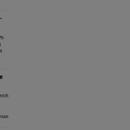
-
y,
ą
t
ie
nich
mian