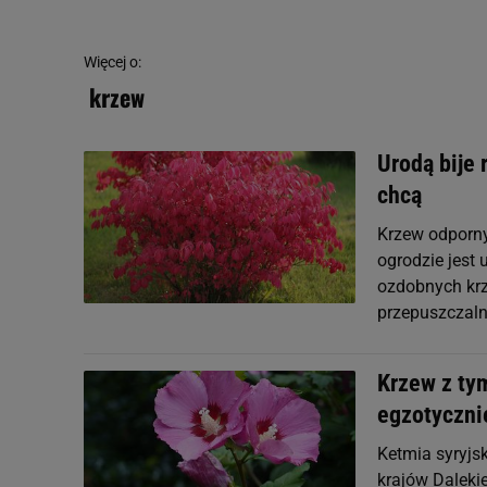
Więcej o:
krzew
Urodą bije 
chcą
Krzew odporny
ogrodzie jest 
ozdobnych krz
przepuszczaln
Krzew z ty
egzotyczni
Ketmia syryjs
krajów Dalekie