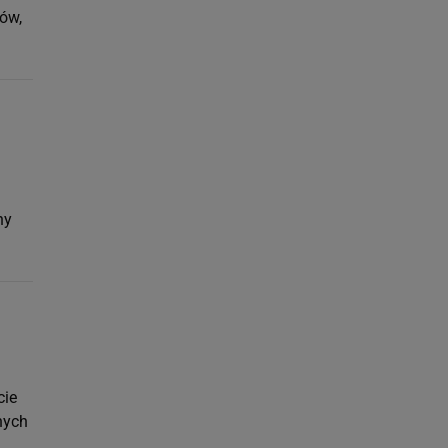
ów,
ny
cie
nych