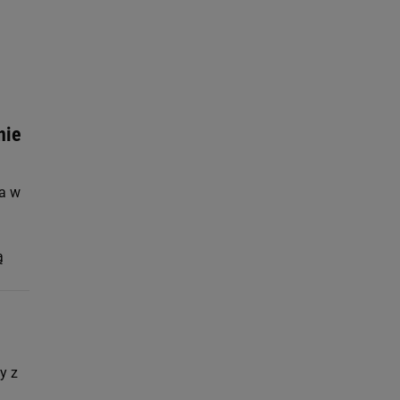
nie
ba w
ą
y z