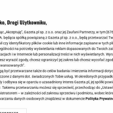
ko, Drogi Użytkowniku,
jąc „Akceptuję”, Gazeta.pl sp. z o.o. oraz jej Zaufani Partnerzy, w tym [
67
.A. będąca spółką powiązaną z Gazeta.pl sp. z o.o., będą przetwarzać T
ail czy identyfikatory plików cookie lub inne informacje zapisane w tych p
gólności na potrzeby wyświetlania reklam dopasowanych do Twoich zain
acjach i w Internecie lub personalizacji treści w nich wyświetlanych. Wyr
cesz wyrazić zgody, chcesz ograniczyć jej zakres lub chcesz wycofać zgo
aawansowanych”.
 być przetwarzane także do celów badania i mierzenia informacji dot
 łączone z danymi dot. świadczonych Tobie usług. W określonych przypad
i odbywa się w oparciu o uzasadniony interes Gazeta.pl, jej spółki powi
. Takiemu przetwarzaniu możesz się sprzeciwić, przechodząc do „Ust
nistratorem – w zależności od zakresu sprzeciwu i podmiotu, wobec które
etwarzaniu danych osobowych znajdziesz w dokumencie
Polityka Prywatn