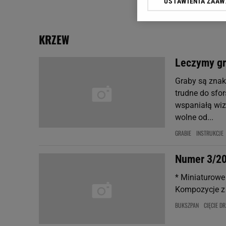
USTAWIENIA ZAA
Klikając „Akceptuję” wyra
Zaufanych Partnerów i A
dotyczące plików cookie,
KRZEW
odnośnik „Ustawienia pr
plików cookie możliwa je
Leczymy g
My, nasi Zaufani Partne
Graby są znak
Użycie dokładnych danych
Przechowywanie informacji
trudne do sfo
badnie odbiorców i uleps
wspaniałą wiz
wolne od...
GRABIE
INSTRUKCJE
Numer 3/2
* Miniaturowe
Kompozycje z 
BUKSZPAN
CIĘCIE D