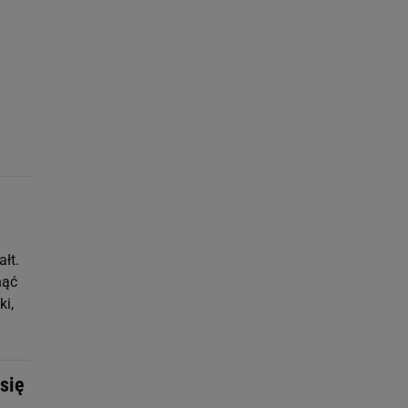
łt.
nąć
ki,
się