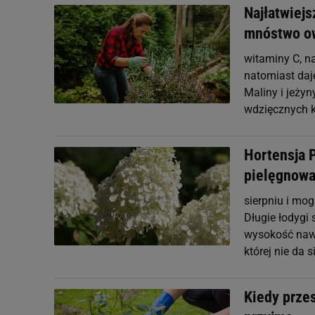
Najłatwiej
mnóstwo o
witaminy C, n
natomiast daje
Maliny i jeżyn
wdzięcznych k
Hortensja P
pielęgnowa
sierpniu i mo
Długie łodygi 
wysokość nawe
której nie da 
Kiedy prze