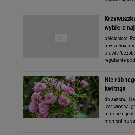
Krzewuszka
wybierz naj
półcieniste. 
aby ziemia ni
prawie 'bezobs
regularnie po
Nie rób teg
kwitnąć
do sezonu. Na
jest wiosna, 
terminem jest 
moment na sad