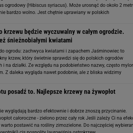
us ogrodowy (Hibiscus syriacus). Może urosnąć do około 2 metr
nie bardzo wolno. Jest chętnie uprawiany w polskich
o krzewu będzie wyczuwalny w całym ogrodzie.
eż śnieżnobiałymi kwiatami
do ogrodu: zachwyca kwiatami i zapachem Jaśminowiec to
kny krzew, który świetnie sprawdzi się do polskich ogrodów
i na działki. Ze względu na podobieństwo nazwy, często mylo
em. Z daleka wygląda nawet podobnie, ale z bliska widzimy
otu posadź to. Najlepsze krzewy na żywopłot
nie wyglądają bardzo efektownie i dobrze znoszą przycinanie.
płot całoroczne - zielono przez cały rok Jeśli zależy Ci na efek
, warto postawić na rośliny zimozielone. Do najczęściej wybiera
żywotniki) cis pospolity laurowiśnia ostrokrzew