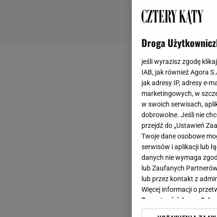
Droga Użytkownicz
jeśli wyrazisz zgodę klika
IAB, jak również Agora S
jak adresy IP, adresy e-m
marketingowych, w szcze
w swoich serwisach, aplik
dobrowolne. Jeśli nie ch
przejdź do „Ustawień Z
Twoje dane osobowe mogą
serwisów i aplikacji lub
danych nie wymaga zgody 
lub Zaufanych Partnerów
lub przez kontakt z admi
Więcej informacji o prz
Prywatności Agora S.A.