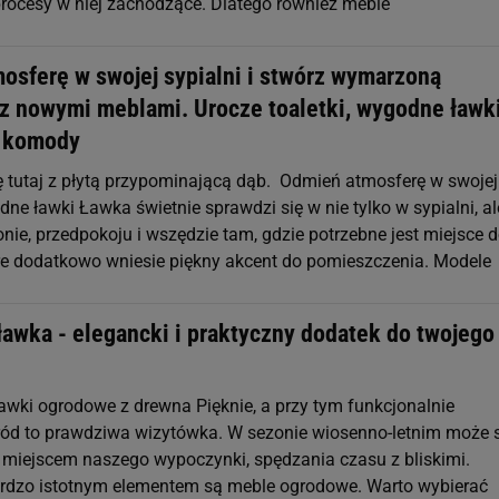
rocesy w niej zachodzące. Dlatego również meble
osferę w swojej sypialni i stwórz wymarzoną
 z nowymi meblami. Urocze toaletki, wygodne ławki
e komody
 tutaj z płytą przypominającą dąb. Odmień atmosferę w swojej
dne ławki Ławka świetnie sprawdzi się w nie tylko w sypialni, al
nie, przedpokoju i wszędzie tam, gdzie potrzebne jest miejsce 
óre dodatkowo wniesie piękny akcent do pomieszczenia. Modele
ławka - elegancki i praktyczny dodatek do twojego
wki ogrodowe z drewna Pięknie, a przy tym funkcjonalnie
ód to prawdziwa wizytówka. W sezonie wiosenno-letnim może 
 miejscem naszego wypoczynki, spędzania czasu z bliskimi.
rdzo istotnym elementem są meble ogrodowe. Warto wybierać