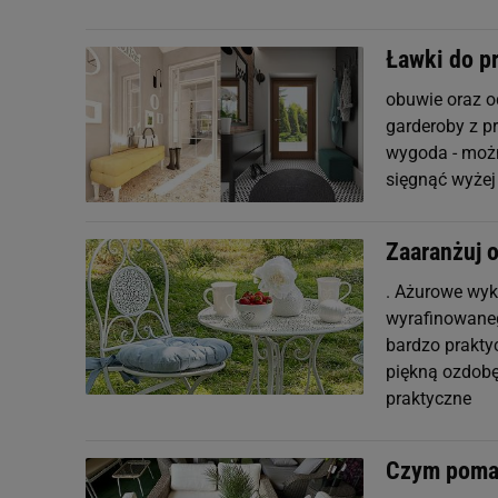
Ławki do p
obuwie oraz od
garderoby z p
wygoda - możn
sięgnąć wyżej
Zaaranżuj o
. Ażurowe wyk
wyrafinowaneg
bardzo prakt
piękną ozdobę
praktyczne
Czym pomal