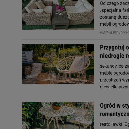
Od czego zac
„specjalna far
zostaną tłuszc
mebli ogrodow
MATERIAŁ PROMOCYJ
Przygotuj 
niedrogie 
sekundy, co z
meble ogrodow
przestrzeń wy
niewielki prz
Ogród w sty
romantyczn
retro: ławki O