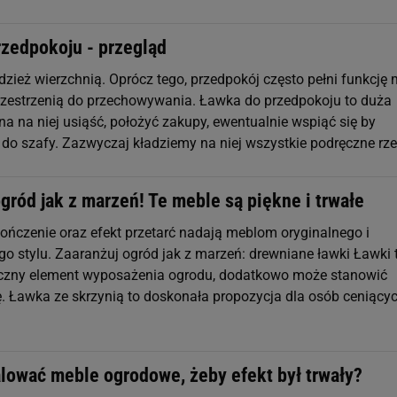
rzedpokoju - przegląd
zież wierzchnią. Oprócz tego, przedpokój często pełni funkcję m
rzestrzenią do przechowywania. Ławka do przedpokoju to duża
a na niej usiąść, położyć zakupy, ewentualnie wspiąć się by
 do szafy. Zazwyczaj kładziemy na niej wszystkie podręczne rz
gród jak z marzeń! Te meble są piękne i trwałe
ończenie oraz efekt przetarć nadają meblom oryginalnego i
o stylu. Zaaranżuj ogród jak z marzeń: drewniane ławki Ławki 
yczny element wyposażenia ogrodu, dodatkowo może stanowić
. Ławka ze skrzynią to doskonała propozycja dla osób ceniący
ować meble ogrodowe, żeby efekt był trwały?