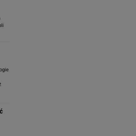
a
li
ogie
ż
ć