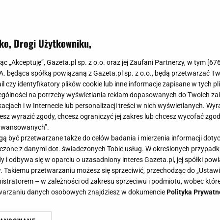
ko, Drogi Użytkowniku,
jąc „Akceptuję”, Gazeta.pl sp. z o.o. oraz jej Zaufani Partnerzy, w tym [
67
.A. będąca spółką powiązaną z Gazeta.pl sp. z o.o., będą przetwarzać T
ail czy identyfikatory plików cookie lub inne informacje zapisane w tych p
gólności na potrzeby wyświetlania reklam dopasowanych do Twoich zain
acjach i w Internecie lub personalizacji treści w nich wyświetlanych. Wyr
cesz wyrazić zgody, chcesz ograniczyć jej zakres lub chcesz wycofać zgo
aawansowanych”.
 być przetwarzane także do celów badania i mierzenia informacji dot
 łączone z danymi dot. świadczonych Tobie usług. W określonych przypad
i odbywa się w oparciu o uzasadniony interes Gazeta.pl, jej spółki powi
. Takiemu przetwarzaniu możesz się sprzeciwić, przechodząc do „Ust
nistratorem – w zależności od zakresu sprzeciwu i podmiotu, wobec które
etwarzaniu danych osobowych znajdziesz w dokumencie
Polityka Prywatn