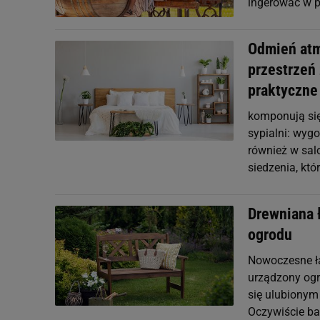
ingerować w p
Odmień atm
przestrzeń
praktyczn
komponują się
sypialni: wygo
również w salo
siedzenia, kt
Drewniana 
ogrodu
Nowoczesne ła
urządzony ogr
się ulubionym
Oczywiście ba