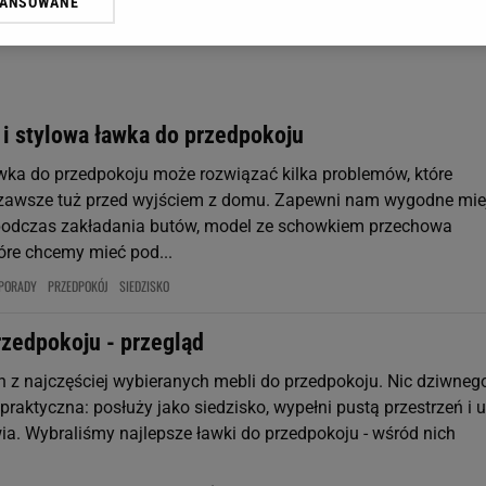
WANSOWANE
żasz też zgodę na zainstalowanie i przechowywanie plików cookie Gazeta.p
gora S.A. na Twoim urządzeniu końcowym. Możesz w każdej chwili zmien
 wywołując narzędzie do zarządzania twoimi preferencjami dot. przetw
ywatności ” w stopce serwisu i przechodząc do „Ustawień Zaawansowan
st także za pomocą ustawień przeglądarki.
 i stylowa ławka do przedpokoju
rzy i Agora S.A. możemy przetwarzać dane osobowe w następujących cel
wka do przedpokoju może rozwiązać kilka problemów, które
 geolokalizacyjnych. Aktywne skanowanie charakterystyki urządzenia do
 na urządzeniu lub dostęp do nich. Spersonalizowane reklamy i treści, p
 zawsze tuż przed wyjściem z domu. Zapewni nam wygodne mie
zanie usług.
Lista Zaufanych Partnerów
podczas zakładania butów, model ze schowkiem przechowa
tóre chcemy mieć pod...
PORADY
PRZEDPOKÓJ
SIEDZISKO
rzedpokoju - przegląd
n z najczęściej wybieranych mebli do przedpokoju. Nic dziwneg
 praktyczna: posłuży jako siedzisko, wypełni pustą przestrzeń i u
wia. Wybraliśmy najlepsze ławki do przedpokoju - wśród nich