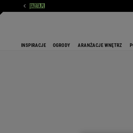
WIADOMOŚCI
NEXT
SPORT
PLOTEK
D
INSPIRACJE
OGRODY
ARANŻACJE WNĘTRZ
P