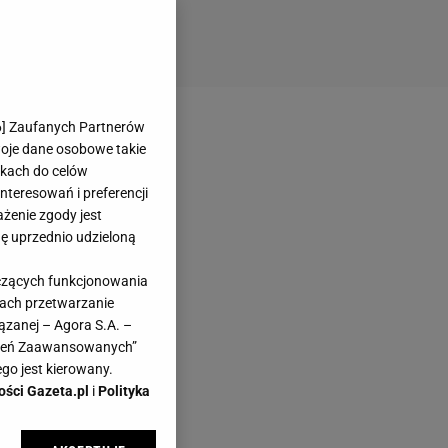
6
] Zaufanych Partnerów
woje dane osobowe takie
likach do celów
teresowań i preferencji
ażenie zgody jest
dę uprzednio udzieloną
yczących funkcjonowania
kach przetwarzanie
ązanej – Agora S.A. –
awień Zaawansowanych”
go jest kierowany.
ości Gazeta.pl
i
Polityka