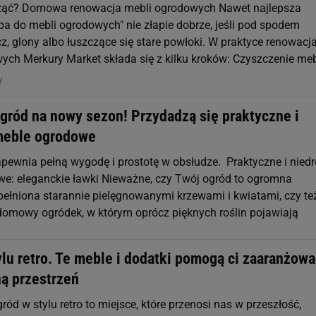
ząć? Domowa renowacja mebli ogrodowych Nawet najlepsza
ba do mebli ogrodowych" nie złapie dobrze, jeśli pod spodem
z, glony albo łuszczące się stare powłoki. W praktyce renowacj
ych Merkury Market składa się z kilku kroków: Czyszczenie meb
NY
ogród na nowy sezon! Przydadzą się praktyczne i
meble ogrodowe
apewnia pełną wygodę i prostotę w obsłudze. Praktyczne i niedr
e: eleganckie ławki Nieważne, czy Twój ogród to ogromna
pełniona starannie pielęgnowanymi krzewami i kwiatami, czy te
ydomowy ogródek, w którym oprócz pięknych roślin pojawiają
lu retro. Te meble i dodatki pomogą ci zaaranżowa
ą przestrzeń
gród w stylu retro to miejsce, które przenosi nas w przeszłość,