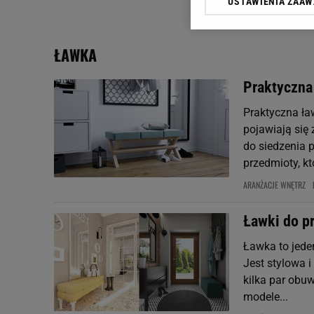
USTAWIENIA ZAA
Klikając „Akceptuję” wyra
Zaufanych Partnerów i A
dotyczące plików cookie,
ŁAWKA
odnośnik „Ustawienia pr
plików cookie możliwa je
Praktyczna
My, nasi Zaufani Partne
Praktyczna ła
Użycie dokładnych danych
Przechowywanie informacji
pojawiają się
badnie odbiorców i uleps
do siedzenia 
przedmioty, k
ARANŻACJE WNĘTRZ
Ławki do p
Ławka to jede
Jest stylowa i
kilka par obu
modele...