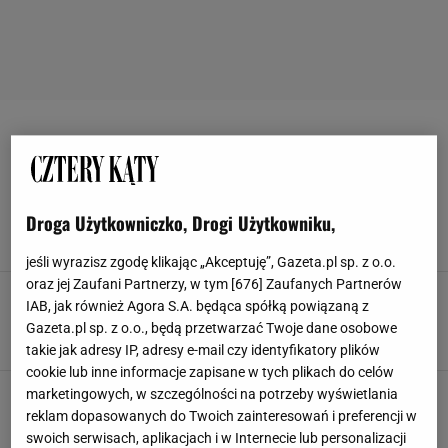
ARMATURA ŁAZIENKOWA
Jak usunąć kamień z baterii łazienkowej?
Domowe sposoby i jeden hit prosto z TikToka
Droga Użytkowniczko, Drogi Użytkowniku,
ARMATURA ŁAZIENKOWA
DOMOWE SPOSOBY
NEWS
TWARDA WODA
jeśli wyrazisz zgodę klikając „Akceptuję”, Gazeta.pl sp. z o.o.
oraz jej Zaufani Partnerzy, w tym [
676
] Zaufanych Partnerów
Sedes do łazienki: czym kierować się przy
IAB, jak również Agora S.A. będąca spółką powiązaną z
wyborze?
Gazeta.pl sp. z o.o., będą przetwarzać Twoje dane osobowe
ARMATURA ŁAZIENKOWA
PORADY
SEDES
SEDESY
takie jak adresy IP, adresy e-mail czy identyfikatory plików
cookie lub inne informacje zapisane w tych plikach do celów
Masaż pod prysznicem, czyli o panelach
marketingowych, w szczególności na potrzeby wyświetlania
hydromasażowych prawie wszystko
reklam dopasowanych do Twoich zainteresowań i preferencji w
ARMATURA ŁAZIENKOWA
BATERIE ŁAZIENKOWE
INSPIRACJE
swoich serwisach, aplikacjach i w Internecie lub personalizacji