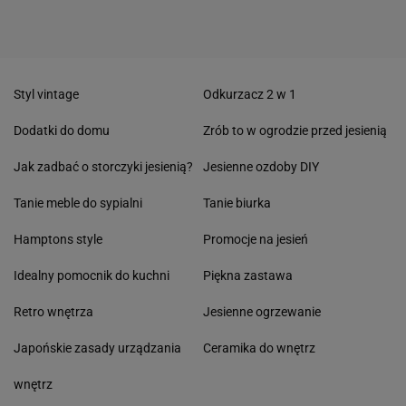
Styl vintage
Odkurzacz 2 w 1
Dodatki do domu
Zrób to w ogrodzie przed jesienią
Jak zadbać o storczyki jesienią?
Jesienne ozdoby DIY
Tanie meble do sypialni
Tanie biurka
Hamptons style
Promocje na jesień
Idealny pomocnik do kuchni
Piękna zastawa
Retro wnętrza
Jesienne ogrzewanie
Japońskie zasady urządzania
Ceramika do wnętrz
wnętrz