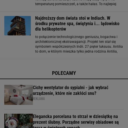
temperaturę pomieszczeń, a także hałas. To najlepiej
rozwiązanie w przypadku przeszklonych domów i
budynków. Żaluzje fasadowe zapewnią
Najdroższy dom świata stoi w Indiach. W
środku prywatne spa, świątynia i... lądowisko
dla helikopterów
to połączenie technologicznego geniuszu, bogactwa i
architektonicznej ekstrawagancji. Projekt ten stał się
symbolem współczesnych Indii. 27 pięter luksusu. Antilia
to dom, w którym mieszka tylko jedna rodzina Antilia,
czyli najdroższy dom świata, ma 27 pięter i wysokość
173 metrów. To budynek, który wygląda jak
POLECAMY
Cichy wentylator do sypialni - jak wybrać
urządzenie, które nie zakłóci snu?
REKLAMA
Elegancka porcelana to strzał w dziesiątkę na
prezent ślubny. Porządne serwisy obiadowe są
teraz w świetnych cenach