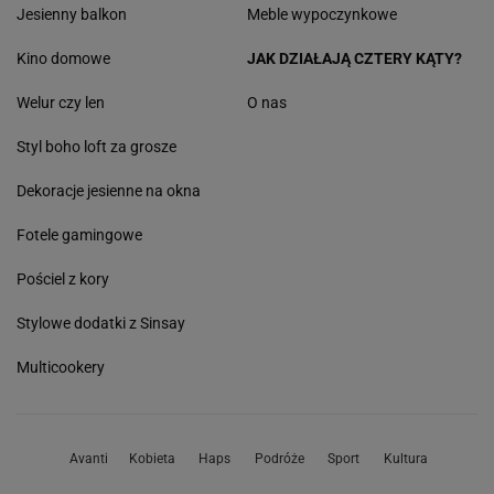
Jesienny balkon
Meble wypoczynkowe
Kino domowe
JAK DZIAŁAJĄ CZTERY KĄTY?
Welur czy len
O nas
Styl boho loft za grosze
Dekoracje jesienne na okna
Fotele gamingowe
Pościel z kory
Stylowe dodatki z Sinsay
Multicookery
Avanti
Kobieta
Haps
Podróże
Sport
Kultura