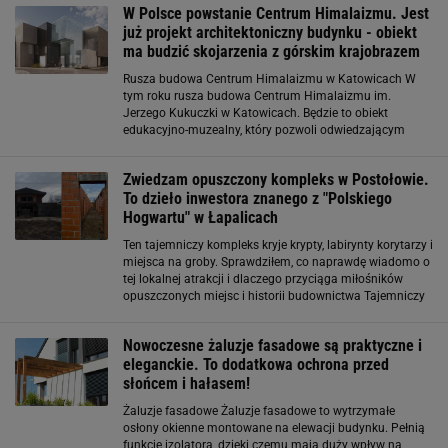
W Polsce powstanie Centrum Himalaizmu. Jest
mieszkanie ma ponad 107
już projekt architektoniczny budynku - obiekt
ma budzić skojarzenia z górskim krajobrazem
Rusza budowa Centrum Himalaizmu w Katowicach W
tym roku rusza budowa Centrum Himalaizmu im.
Jerzego Kukuczki w Katowicach. Będzie to obiekt
edukacyjno-muzealny, który pozwoli odwiedzającym
zapoznać się z historią himalaizmu oraz z sylwetką
jednego z najsłynniejszych polskich himalaistów. Ważną
Zwiedzam opuszczony kompleks w Postołowie.
To dzieło inwestora znanego z "Polskiego
Hogwartu" w Łapalicach
Ten tajemniczy kompleks kryje krypty, labirynty korytarzy i
miejsca na groby. Sprawdziłem, co naprawdę wiadomo o
tej lokalnej atrakcji i dlaczego przyciąga miłośników
opuszczonych miejsc i historii budownictwa Tajemniczy
budynek w Postołowie. Czy to drugi "Polski Hogwart"? W
1999 roku w Postołowie
Nowoczesne żaluzje fasadowe są praktyczne i
eleganckie. To dodatkowa ochrona przed
słońcem i hałasem!
Żaluzje fasadowe Żaluzje fasadowe to wytrzymałe
osłony okienne montowane na elewacji budynku. Pełnią
funkcję izolatora, dzięki czemu mają duży wpływ na