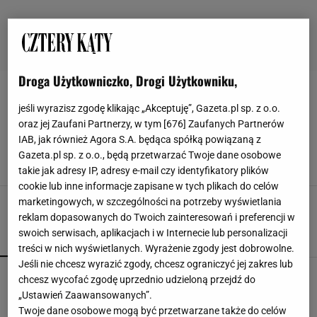
Droga Użytkowniczko, Drogi Użytkowniku,
BUDYNKI
jeśli wyrazisz zgodę klikając „Akceptuję”, Gazeta.pl sp. z o.o.
oraz jej Zaufani Partnerzy, w tym [
676
] Zaufanych Partnerów
Dzieje architektów w PRL-u. Od socrealizmu do
IAB, jak również Agora S.A. będąca spółką powiązaną z
wielkiej płyty
Gazeta.pl sp. z o.o., będą przetwarzać Twoje dane osobowe
ARCHITEKTURA
BUDOWNICTWO
BUDYNEK
BUDYNKI
takie jak adresy IP, adresy e-mail czy identyfikatory plików
cookie lub inne informacje zapisane w tych plikach do celów
marketingowych, w szczególności na potrzeby wyświetlania
reklam dopasowanych do Twoich zainteresowań i preferencji w
swoich serwisach, aplikacjach i w Internecie lub personalizacji
POPULARNE
NAJNOWSZE
treści w nich wyświetlanych. Wyrażenie zgody jest dobrowolne.
Jeśli nie chcesz wyrazić zgody, chcesz ograniczyć jej zakres lub
Fotopułapka przyłapie każdego, kto odwiedza
chcesz wycofać zgodę uprzednio udzieloną przejdź do
ogród w nocy. I sarnę, i złodzieja
„Ustawień Zaawansowanych”.
Twoje dane osobowe mogą być przetwarzane także do celów