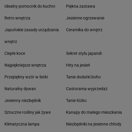
Idealny pomocnik do kuchni
Piękna zastawa
Retro wnętrza
Jesienne ogrzewanie
Japońskie zasady urządzania
Ceramika do wnętrz
wnętrz
Ciepłe koce
Sekret stylu japandi
Najpiękniejsze wnętrza
Hity na jesień
Przepiękny wzór w listki
Tanie dodatki boho
Naturalny dywan
Castorama wyprzedaż
Jesienny niezbędnik
Tanie łóżko
Sztuczne rośliny jak żywe
Kanapy do małego mieszkania
Klimatyczna lampa
Niezbędniki na jesienne chłody