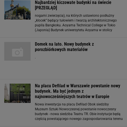
Najbardziej kiczowate budynki na świecie
[PRZEGLĄD]
nogami zwierzęcia), na których ustawiono podłużny
„klocek” będący tułowiem i twarzą architektonicznego
pupila Bangkoku. Aoyama Technical College w Tokio
(Japonia) Budynek uniwersytetu Aoyama w stolicy
Japonii przypomina jakby gigantycznego bohatera z
filmu „Transformers” albo nienaturalnie powiększonego
Domek na lato. Nowy budynek z
porozbiórkowych materiałów
.
Na placu Defilad w Warszawie powstanie nowy
budynek. Ma być jednym z
najnowocześniejszych teatrów w Europie
Nowa inwestycja na placu Defilad Obok siedziby
Muzeum Sztuki Nowoczesnej powstanie nowoczesny
budynek - nowa siedziba Teatru TR. Obie instytucje będą
częścią powstającego nowego zagospodarowania terenu
wokół Pałacu Kultury i Nauki. Dopełnią one przestrzeń