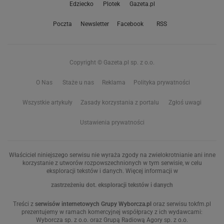
Edziecko
Plotek
Gazeta.pl
Poczta
Newsletter
Facebook
RSS
Copyright © Gazeta.pl sp. z o.o.
O Nas
Staże u nas
Reklama
Polityka prywatności
Wszystkie artykuły
Zasady korzystania z portalu
Zgłoś uwagi
Ustawienia prywatności
Właściciel niniejszego serwisu nie wyraża zgody na zwielokrotnianie ani inne
korzystanie z utworów rozpowszechnionych w tym serwisie, w celu
eksploracji tekstów i danych. Więcej informacji w
zastrzeżeniu dot. eksploracji tekstów i danych
Treści z
serwisów internetowych Grupy Wyborcza.pl
oraz serwisu tokfm.pl
prezentujemy w ramach komercyjnej współpracy z ich wydawcami:
Wyborcza sp. z o.o. oraz Grupą Radiową Agory sp. z o.o.