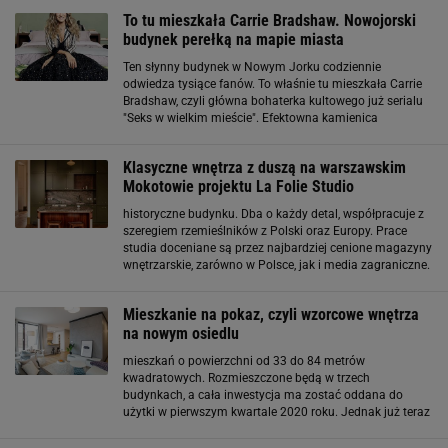
warszawskiego Placu Centralnego. Siedziba
To tu mieszkała Carrie Bradshaw. Nowojorski
budynek perełką na mapie miasta
Ten słynny budynek w Nowym Jorku codziennie
odwiedza tysiące fanów. To właśnie tu mieszkała Carrie
Bradshaw, czyli główna bohaterka kultowego już serialu
"Seks w wielkim mieście". Efektowna kamienica
przy Perry Street stanowi dziś jedną z większych atrakcji
na mapie Nowego Jorku. To tu mieszkała
Klasyczne wnętrza z duszą na warszawskim
Mokotowie projektu La Folie Studio
historyczne budynku. Dba o każdy detal, współpracuje z
szeregiem rzemieślników z Polski oraz Europy. Prace
studia doceniane są przez najbardziej cenione magazyny
wnętrzarskie, zarówno w Polsce, jak i media zagraniczne.
Mieszkanie na pokaz, czyli wzorcowe wnętrza
na nowym osiedlu
mieszkań o powierzchni od 33 do 84 metrów
kwadratowych. Rozmieszczone będą w trzech
budynkach, a cała inwestycja ma zostać oddana do
użytki w pierwszym kwartale 2020 roku. Jednak już teraz
można obejrzeć mieszkanie pokazowe. Jego
urządzeniem zajęła się Pracownia Wnętrz KODO. Całe