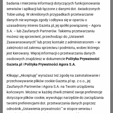
badania i mierzenia informacji dotyczących funkcjonowania
Kochały je nasze babcie. Garnki żeliwne są
serwisów i aplikacji lub łączone z danymi dot. świadczonych
niezastąpione w letniej i jesiennej kuchni
Tobie usług. W określonych przypadkach przetwarzanie
danych nie wymaga zgody i odbywa się w oparciu o
uzasadniony interes Gazeta.pl, jej spółki powiązanej – Agora
Wakacyjne aktywności a kurzajki. O czym warto
S.A. – lub Zaufanych Partnerów. Takiemu przetwarzaniu
pamiętać, by uniknąć problemu?
możesz się sprzeciwić, przechodząc do „Ustawień
MATERIAŁ PROMOCYJNY
Zaawansowanych” lub przez kontakt z administratorem – w
zależności od zakresu sprzeciwu i podmiotu, wobec którego
Vintage gramofony wracają do łask. Polacy na
jest kierowany. Więcej informacji o przetwarzaniu danych
nowo pokochali vinyle
osobowych znajdziesz w dokumencie
Polityka Prywatności
Gazeta.pl
i
Polityka Prywatności Agora S.A.
Te dywany są porządne jak za dawnych lato.
Klikając „Akceptuję” wyrażasz też zgodę na zainstalowanie i
Piękne wzory, a ceny? Nawet mniej niż 50 zł
przechowywanie plików cookie Gazeta.pl sp. z o.o., jej
Zaufanych Partnerów i Agora S.A. na Twoim urządzeniu
końcowym. Możesz w każdej chwili zmienić swoje preferencje
dotyczące plików cookie, wywołując narzędzie do zarządzania
twoimi preferencjami dot. przetwarzania danych poprzez
odnośnik „Ustawienia prywatności ” w stopce serwisu i