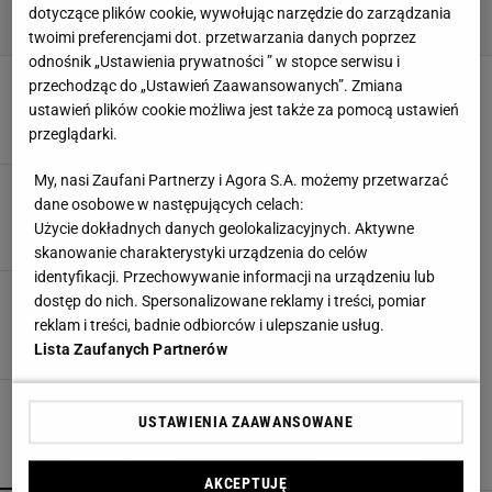
dotyczące plików cookie, wywołując narzędzie do zarządzania
twoimi preferencjami dot. przetwarzania danych poprzez
odnośnik „Ustawienia prywatności ” w stopce serwisu i
Choroby i szkodniki magnolii
przechodząc do „Ustawień Zaawansowanych”. Zmiana
INSTRUKCJE
MSZYCE
OGRODY
OGRÓD
ustawień plików cookie możliwa jest także za pomocą ustawień
przeglądarki.
My, nasi Zaufani Partnerzy i Agora S.A. możemy przetwarzać
Leczymy graby
dane osobowe w następujących celach:
GRABIE
INSTRUKCJE
KORA
KRZEW
Użycie dokładnych danych geolokalizacyjnych. Aktywne
skanowanie charakterystyki urządzenia do celów
identyfikacji. Przechowywanie informacji na urządzeniu lub
Leczymy buki
dostęp do nich. Spersonalizowane reklamy i treści, pomiar
CHOROBY GRZYBOWE
LARWY
MSZYCE
reklam i treści, badnie odbiorców i ulepszanie usług.
Lista Zaufanych Partnerów
USTAWIENIA ZAAWANSOWANE
POPULARNE
NAJNOWSZE
AKCEPTUJĘ