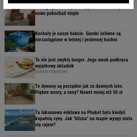
Vintage gramofony wracają do łask. Polacy na
nowo pokochali vinyle
Kochały je nasze babcie. Garnki żeliwne są
niezastąpione w letniej i jesiennej kuchni
To nie jest zwykły burger. Jego smak podkręca
wyjątkowy składnik
MATERIAŁ PROMOCYJNY
Te dywany są porządne jak za dawnych lato.
Piękne wzory, a ceny? Nawet mniej niż 50 zł
Ta luksusowa enklawa na Phuket była kiedyś
kopalnią cyny. Jak "blizna" na mapie wyspy stała
się rajem?