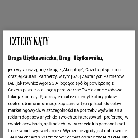
MSZYCE
Droga Użytkowniczko, Drogi Użytkowniku,
Domowe sposoby na mszyce. Wystarczą grosze,
by rozwiązać twoje problemy
jeśli wyrazisz zgodę klikając „Akceptuję”, Gazeta.pl sp. z o.o.
DOMOWE SPOSOBY NA MSZYCE
MSZYCE
OGRÓD
ROŚLINY
oraz jej Zaufani Partnerzy, w tym [
676
] Zaufanych Partnerów
IAB, jak również Agora S.A. będąca spółką powiązaną z
Ocet na mszyce. Jeden z najskuteczniejszych
Gazeta.pl sp. z o.o., będą przetwarzać Twoje dane osobowe
sposobów naturalnej ochrony roślin. Jak zrobić
takie jak adresy IP, adresy e-mail czy identyfikatory plików
preparat i jak stosować?
cookie lub inne informacje zapisane w tych plikach do celów
DOMOWE SPOSOBY NA MSZYCE
JAK ZWALCZAĆ MSZYCE
marketingowych, w szczególności na potrzeby wyświetlania
MSZYCE
NATURALNA OCHRONA ROŚLIN
reklam dopasowanych do Twoich zainteresowań i preferencji w
swoich serwisach, aplikacjach i w Internecie lub personalizacji
Tej przyprawy mszyce boją się jak ognia.
treści w nich wyświetlanych. Wyrażenie zgody jest dobrowolne.
Wystarczy łyżeczka, ażeby pozbyć się ich raz
Jeśli nie chcesz wyrazić zgody, chcesz ograniczyć jej zakres lub