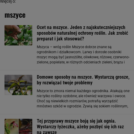
Więcej o:
mszyce
Ocet na mszyce. Jeden z najskuteczniejszych
sposobów naturalnej ochrony roślin. Jak zrobić
preparat i jak stosować?
Mszyca – wróg roślin Mszyce dobrze znane są
ogrodnikom i działkowcom. Larwy i dorosłe osobniki
mszyc mogą być jasnożółte, oliwkowe, różowe, czerwono-
zielone, popielate, w różnych odcieniach zieleni, brązu i
czerni. Niektóre są pokryte woskowym nalotem. Mają ok.
2 mm długości. Mszyce wydzielają rosę
Domowe sposoby na mszyce. Wystarczą grosze,
by rozwiązać twoje problemy
Mszyce to zmora niemal każdego ogrodnika. Atakują one
nie tylko rośliny ozdobne, ale również warzywa i owoce.
Choć są niewielkich rozmiarów, potrafią wyrządzić
mnóstwo szkód w ogrodzie. Żywią się sokiem roślinnym,
zjadają liście i przenoszą rozmaite choroby. Jeśli
zauważysz je w swoim ogrodzie lub
Tej przyprawy mszyce boją się jak ognia.
Wystarczy łyżeczka, ażeby pozbyć się ich raz
na zawsze