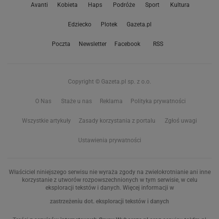
Avanti
Kobieta
Haps
Podróże
Sport
Kultura
Edziecko
Plotek
Gazeta.pl
Poczta
Newsletter
Facebook
RSS
Copyright © Gazeta.pl sp. z o.o.
O Nas
Staże u nas
Reklama
Polityka prywatności
Wszystkie artykuły
Zasady korzystania z portalu
Zgłoś uwagi
Ustawienia prywatności
Właściciel niniejszego serwisu nie wyraża zgody na zwielokrotnianie ani inne
korzystanie z utworów rozpowszechnionych w tym serwisie, w celu
eksploracji tekstów i danych. Więcej informacji w
zastrzeżeniu dot. eksploracji tekstów i danych