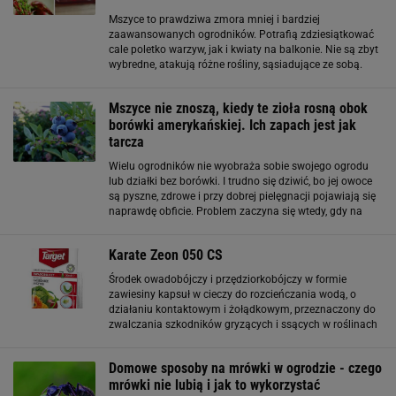
Mszyce to prawdziwa zmora mniej i bardziej
zaawansowanych ogrodników. Potrafią zdziesiątkować
cale poletko warzyw, jak i kwiaty na balkonie. Nie są zbyt
wybredne, atakują różne rośliny, sąsiadujące ze sobą.
Rozmnażają się w zastraszającym tempie, dlatego
musimy szybko reagować. Jeśli zależy
Mszyce nie znoszą, kiedy te zioła rosną obok
borówki amerykańskiej. Ich zapach jest jak
tarcza
Wielu ogrodników nie wyobraża sobie swojego ogrodu
lub działki bez borówki. I trudno się dziwić, bo jej owoce
są pyszne, zdrowe i przy dobrej pielęgnacji pojawiają się
naprawdę obficie. Problem zaczyna się wtedy, gdy na
krzewach zaczynają żerować mszyce. Te niepozorne
szkodniki potrafią szybko
Karate Zeon 050 CS
Środek owadobójczy i przędziorkobójczy w formie
zawiesiny kapsuł w cieczy do rozcieńczania wodą, o
działaniu kontaktowym i żołądkowym, przeznaczony do
zwalczania szkodników gryzących i ssących w roślinach
rolniczych, sadowniczych, warzywnych, zielarskich i
ozdobnych. Na roślinie działa
Domowe sposoby na mrówki w ogrodzie - czego
mrówki nie lubią i jak to wykorzystać