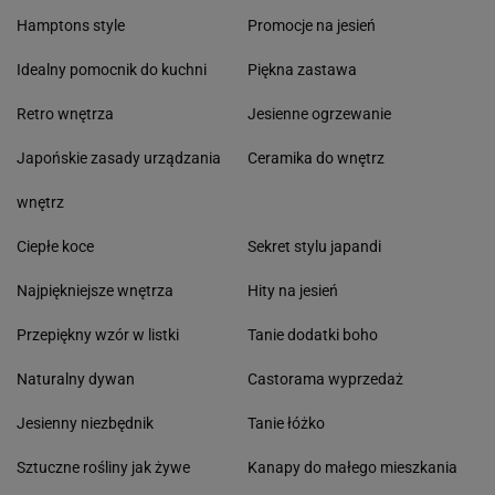
Hamptons style
Promocje na jesień
Idealny pomocnik do kuchni
Piękna zastawa
Retro wnętrza
Jesienne ogrzewanie
Japońskie zasady urządzania
Ceramika do wnętrz
wnętrz
Ciepłe koce
Sekret stylu japandi
Najpiękniejsze wnętrza
Hity na jesień
Przepiękny wzór w listki
Tanie dodatki boho
Naturalny dywan
Castorama wyprzedaż
Jesienny niezbędnik
Tanie łóżko
Sztuczne rośliny jak żywe
Kanapy do małego mieszkania