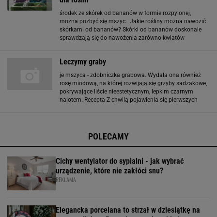
środek ze skórek od bananów w formie rozpylonej,
można pozbyć się mszyc. Jakie rośliny można nawozić
skórkami od bananów? Skórki od bananów doskonale
sprawdzają się do nawożenia zarówno kwiatów
doniczkowych, jak i roślin ogrodowych. Można
wykorzystać je w pielęgnacji paprotek, skrzydłokwiatów
Leczymy graby
je mszyca - zdobniczka grabowa. Wydala ona również
rosę miodową, na której rozwijają się grzyby sadzakowe,
pokrywające liście nieestetycznym, lepkim czarnym
nalotem. Recepta Z chwilą pojawienia się pierwszych
mszyc, drzewa należy opryskać jednym z preparatów
mszycobójczych, np. Mospilan 20 SP (0,02
POLECAMY
Cichy wentylator do sypialni - jak wybrać
urządzenie, które nie zakłóci snu?
REKLAMA
Elegancka porcelana to strzał w dziesiątkę na