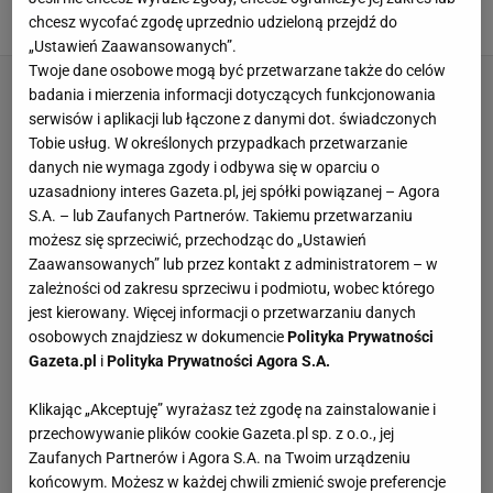
na zawsze
chcesz wycofać zgodę uprzednio udzieloną przejdź do
DOMOWE SPOSOBY
MSZYCE
NEWS
„Ustawień Zaawansowanych”.
Twoje dane osobowe mogą być przetwarzane także do celów
badania i mierzenia informacji dotyczących funkcjonowania
serwisów i aplikacji lub łączone z danymi dot. świadczonych
Tobie usług. W określonych przypadkach przetwarzanie
danych nie wymaga zgody i odbywa się w oparciu o
uzasadniony interes Gazeta.pl, jej spółki powiązanej – Agora
S.A. – lub Zaufanych Partnerów. Takiemu przetwarzaniu
możesz się sprzeciwić, przechodząc do „Ustawień
Zaawansowanych” lub przez kontakt z administratorem – w
zależności od zakresu sprzeciwu i podmiotu, wobec którego
jest kierowany. Więcej informacji o przetwarzaniu danych
osobowych znajdziesz w dokumencie
Polityka Prywatności
Gazeta.pl
i
Polityka Prywatności Agora S.A.
Klikając „Akceptuję” wyrażasz też zgodę na zainstalowanie i
przechowywanie plików cookie Gazeta.pl sp. z o.o., jej
Zaufanych Partnerów i Agora S.A. na Twoim urządzeniu
końcowym. Możesz w każdej chwili zmienić swoje preferencje