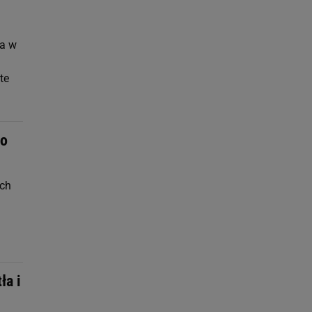
ła w
te
to
Ich
ła i