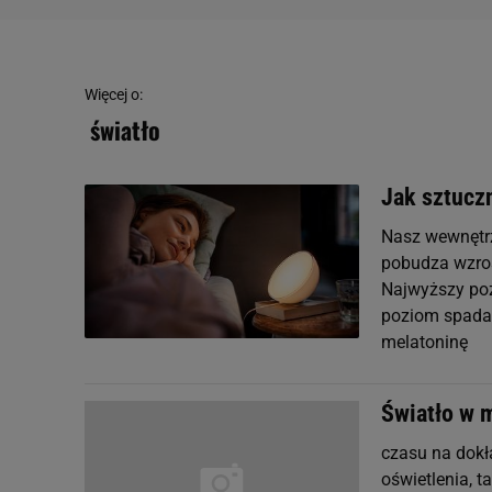
Więcej o:
światło
Jak sztucz
Nasz wewnętrz
pobudza wzros
Najwyższy poz
poziom spada
melatoninę
Światło w 
czasu na dokł
oświetlenia, t