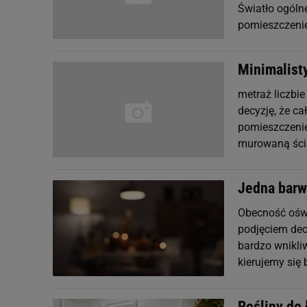
Światło ogóln
pomieszczenie 
Minimalist
metraż liczbie
decyzję, że c
pomieszczenie
murowaną ścia
Jedna barw
Obecność oświ
podjęciem decy
bardzo wnikli
kierujemy się
Rośliny do 