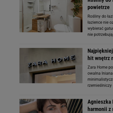
powietrze
Rośliny do łaz
łazience nie o
wybierać gatun
nie potrzebują
Najpiękniej
hit wnętrz
Zara Home po 
owalna lniana
minimalistycz
rzemieślniczy
Agnieszka 
harmonii z 