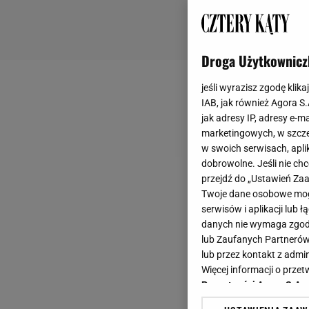
Droga Użytkownicz
jeśli wyrazisz zgodę klika
IAB, jak również Agora S
jak adresy IP, adresy e-m
marketingowych, w szcze
w swoich serwisach, aplik
dobrowolne. Jeśli nie ch
przejdź do „Ustawień Z
Twoje dane osobowe mogą
serwisów i aplikacji lub
danych nie wymaga zgody 
lub Zaufanych Partnerów
lub przez kontakt z admi
Więcej informacji o prz
Prywatności Agora S.A.