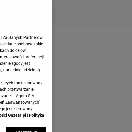
6
] Zaufanych Partnerów
woje dane osobowe takie
likach do celów
teresowań i preferencji
ażenie zgody jest
dę uprzednio udzieloną
yczących funkcjonowania
kach przetwarzanie
ązanej – Agora S.A. –
awień Zaawansowanych”
go jest kierowany.
ości Gazeta.pl
i
Polityka