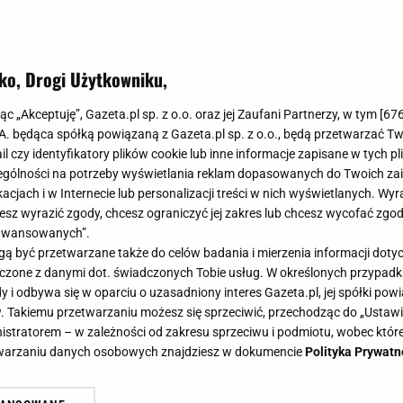
ko, Drogi Użytkowniku,
jąc „Akceptuję”, Gazeta.pl sp. z o.o. oraz jej Zaufani Partnerzy, w tym [
67
.A. będąca spółką powiązaną z Gazeta.pl sp. z o.o., będą przetwarzać T
ail czy identyfikatory plików cookie lub inne informacje zapisane w tych p
gólności na potrzeby wyświetlania reklam dopasowanych do Twoich zain
acjach i w Internecie lub personalizacji treści w nich wyświetlanych. Wyr
cesz wyrazić zgody, chcesz ograniczyć jej zakres lub chcesz wycofać zgo
aawansowanych”.
 być przetwarzane także do celów badania i mierzenia informacji dot
 łączone z danymi dot. świadczonych Tobie usług. W określonych przypad
i odbywa się w oparciu o uzasadniony interes Gazeta.pl, jej spółki powi
. Takiemu przetwarzaniu możesz się sprzeciwić, przechodząc do „Ust
nistratorem – w zależności od zakresu sprzeciwu i podmiotu, wobec które
etwarzaniu danych osobowych znajdziesz w dokumencie
Polityka Prywatn