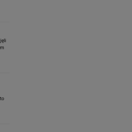
jęli
ym
rto