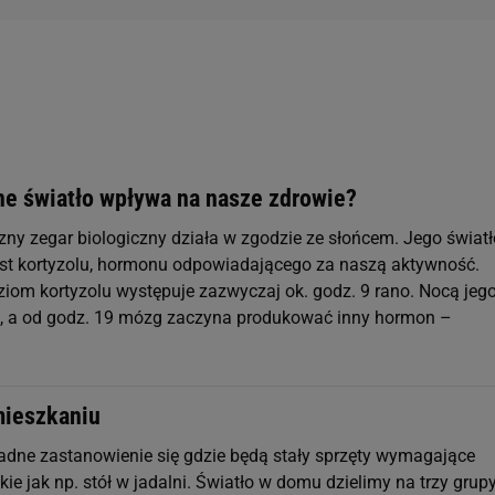
ne światło wpływa na nasze zdrowie?
ny zegar biologiczny działa w zgodzie ze słońcem. Jego światł
t kortyzolu, hormonu odpowiadającego za naszą aktywność.
iom kortyzolu występuje zazwyczaj ok. godz. 9 rano. Nocą jeg
, a od godz. 19 mózg zaczyna produkować inny hormon –
mieszkaniu
adne zastanowienie się gdzie będą stały sprzęty wymagające
akie jak np. stół w jadalni. Światło w domu dzielimy na trzy grupy