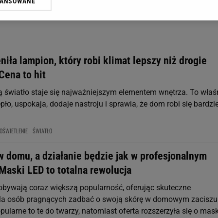
WANSOWANE
żasz też zgodę na zainstalowanie i przechowywanie plików cookie Gazeta.p
gora S.A. na Twoim urządzeniu końcowym. Możesz w każdej chwili zmien
 wywołując narzędzie do zarządzania twoimi preferencjami dot. przetw
ywatności ” w stopce serwisu i przechodząc do „Ustawień Zaawansowan
st także za pomocą ustawień przeglądarki.
niła lampion, który robi klimat lepszy niż drogie
rzy i Agora S.A. możemy przetwarzać dane osobowe w następujących cel
Cena to hit
 geolokalizacyjnych. Aktywne skanowanie charakterystyki urządzenia do
 na urządzeniu lub dostęp do nich. Spersonalizowane reklamy i treści, p
mą światło staje się najważniejszym elementem wnętrza. To właś
zanie usług.
Lista Zaufanych Partnerów
pło, uspokaja, dodaje nastroju i sprawia, że dom robi się bardzie
OŚWIETLENIE
ŚWIATŁO
w domu, a działanie będzie jak w profesjonalnym
Maski LED to totalna rewolucja
bywają coraz większą popularność, oferując skuteczne
dla osób pragnących zadbać o swoją skórę w domowym zaciszu
pularne to te do twarzy, natomiast oferta rozszerzyła się o mask