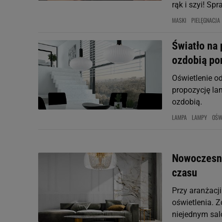
rąk i szyi! Spr
MASKI
PIELĘGNACJA
Światło na 
ozdobią po
Oświetlenie o
propozycję lam
ozdobią.
LAMPA
LAMPY
OŚW
Nowoczesne
czasu
Przy aranżacj
oświetlenia. 
niejednym salo