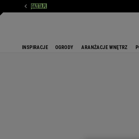
WIADOMOŚCI
NEXT
SPORT
PLOTEK
D
INSPIRACJE
OGRODY
ARANŻACJE WNĘTRZ
P