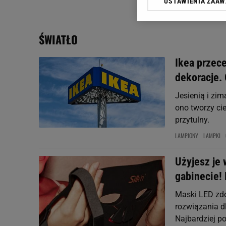
USTAWIENIA ZAA
Klikając „Akceptuję” wyra
Zaufanych Partnerów i A
dotyczące plików cookie,
ŚWIATŁO
odnośnik „Ustawienia pr
plików cookie możliwa je
Ikea przece
My, nasi Zaufani Partne
dekoracje. 
Użycie dokładnych danych
Przechowywanie informacji
Jesienią i zi
badnie odbiorców i uleps
ono tworzy cie
przytulny.
LAMPIONY
LAMPKI
Użyjesz je 
gabinecie! 
Maski LED zdo
rozwiązania 
Najbardziej po