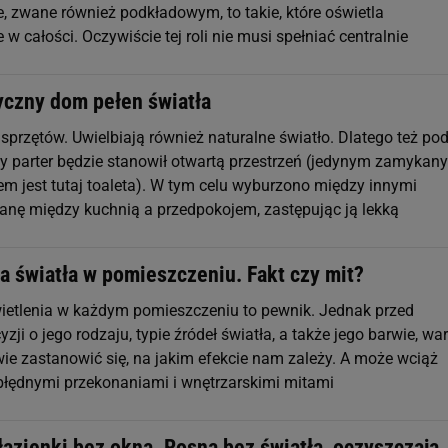
e, zwane również podkładowym, to takie, które oświetla
w całości. Oczywiście tej roli nie musi spełniać centralnie
yczny dom pełen światła
 sprzętów. Uwielbiają również naturalne światło. Dlatego też pod
ały parter będzie stanowił otwartą przestrzeń (jedynym zamykan
m jest tutaj toaleta). W tym celu wyburzono między innymi
nę między kuchnią a przedpokojem, zastępując ją lekką
a światła w pomieszczeniu. Fakt czy mit?
etlenia w każdym pomieszczeniu to pewnik. Jednak przed
zji o jego rodzaju, typie źródeł światła, a także jego barwie, wa
wie zastanowić się, na jakim efekcie nam zależy. A może wciąż
 błędnymi przekonaniami i wnętrzarskimi mitami
łazienki bez okna. Rosną bez światła, oczyszczają