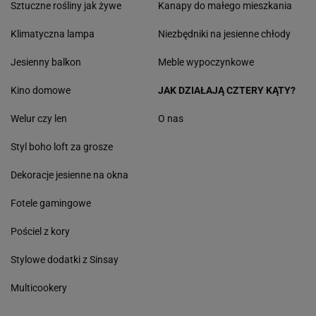
Sztuczne rośliny jak żywe
Kanapy do małego mieszkania
Klimatyczna lampa
Niezbędniki na jesienne chłody
Jesienny balkon
Meble wypoczynkowe
Kino domowe
JAK DZIAŁAJĄ CZTERY KĄTY?
Welur czy len
O nas
Styl boho loft za grosze
Dekoracje jesienne na okna
Fotele gamingowe
Pościel z kory
Stylowe dodatki z Sinsay
Multicookery