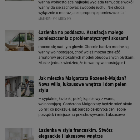
wanna wolnostojąca najlepiej wygląda tam, gdzie wokół
wanny da się zachować swobodę ruchu. Nie chodzi
wyłącznie o metraż, ale o proporcje pomieszczenia i
MATERIAŁ PROMOCYJNY
odpowiednie ustawienie wanny względem umywalki,
strefy WC czy okna. Jeśli zaplanowana wanna
Łazienka na poddaszu. Aranżacja małego
pomieszczenia z problematycznymi skosami
mocno się nad tym głowić. Obecnie bardzo modne są
wanny wolnostojące, choć wciąż można znaleźć
amatorów prostokątnych modeli obudowanych płytkami.
Musisz jednak wiedzieć, że to wanny wolnostojące i
przyścienne dają praktycznie nieograniczone możliwości
aranżacyjne. Dzieje się tak, ponieważ w
Jak mieszka Małgorzata Rozenek-Majdan?
Nowa willa, luksusowe wnętrza i dom pełen
stylu
— sypialnie, łazienki, pokój kąpielowy z wanną
wolnostojącą. Garderoba Małgorzaty będzie mieć około
55 m², co pokazuje, jak bardzo celebrytka ceni sobie
porządek i miejsce na przechowywanie. Luksusowe
dodatki i przestrzeń zewnętrzna Willa wyróżnia się także
luksusowymi elementami wykończenia – marmury,
Łazienka w stylu francuskim. Stwórz
drewno
eleganckie i luksusowe wnętrze