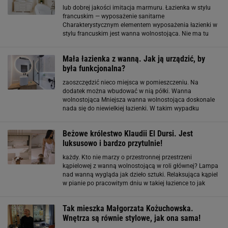
lub dobrej jakości imitacja marmuru. Łazienka w stylu
francuskim — wyposażenie sanitarne
Charakterystycznym elementem wyposażenia łazienki w
stylu francuskim jest wanna wolnostojąca. Nie ma tu
mowy o zainstalowaniu prysznica. Do takiego wnętrza
idealnie pasuje wanna na stylizowanych nóżkach
Mała łazienka z wanną. Jak ją urządzić, by
była funkcjonalna?
zaoszczędzić nieco miejsca w pomieszczeniu. Na
dodatek można wbudować w nią półki. Wanna
wolnostojąca Mniejsza wanna wolnostojąca doskonale
nada się do niewielkiej łazienki. W takim wypadku
szczególnie warto wykorzystać model, który może stać
się wanną przyścienną. Dzięki takiej wannie łazienka
Beżowe królestwo Klaudii El Dursi. Jest
zyska
luksusowo i bardzo przytulnie!
każdy. Kto nie marzy o przestronnej przestrzeni
kąpielowej z wanną wolnostojącą w roli głównej? Lampa
nad wanną wygląda jak dzieło sztuki. Relaksująca kąpiel
w pianie po pracowitym dniu w takiej łazience to jak
spełnienie marzeń!
Tak mieszka Małgorzata Kożuchowska.
Wnętrza są równie stylowe, jak ona sama!