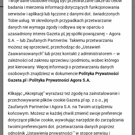
POPULARNE
NAJNOWSZE
Twoje dane osobowe mogą być przetwarzane także do celów
badania i mierzenia informacji dotyczących funkcjonowania
serwisów i aplikacji lub łączone z danymi dot. świadczonych
Kompaktowa bieżnia do małego mieszkania.
Ten sprzęt mieści się pod łóżko
Tobie usług. W określonych przypadkach przetwarzanie
danych nie wymaga zgody i odbywa się w oparciu o
uzasadniony interes Gazeta.pl, jej spółki powiązanej – Agora
Vintage gramofony wracają do łask. Polacy na
S.A. – lub Zaufanych Partnerów. Takiemu przetwarzaniu
nowo pokochali vinyle
możesz się sprzeciwić, przechodząc do „Ustawień
Zaawansowanych” lub przez kontakt z administratorem – w
zależności od zakresu sprzeciwu i podmiotu, wobec którego
Jeden wakacyjny nawyk może mieć
jest kierowany. Więcej informacji o przetwarzaniu danych
nieprzyjemne konsekwencje. Też tak robisz?
osobowych znajdziesz w dokumencie
Polityka Prywatności
MATERIAŁ PROMOCYJNY
Gazeta.pl
i
Polityka Prywatności Agora S.A.
Te dywany są porządne jak za dawnych lato.
Klikając „Akceptuję” wyrażasz też zgodę na zainstalowanie i
Piękne wzory, a ceny? Nawet mniej niż 50 zł
przechowywanie plików cookie Gazeta.pl sp. z o.o., jej
Zaufanych Partnerów i Agora S.A. na Twoim urządzeniu
końcowym. Możesz w każdej chwili zmienić swoje preferencje
Ta zastawa wygląda jak ze stołu syreny. Morskie
dotyczące plików cookie, wywołując narzędzie do zarządzania
inspiracje idealne na lato 2026
twoimi preferencjami dot. przetwarzania danych poprzez
odnośnik „Ustawienia prywatności ” w stopce serwisu i