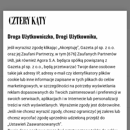
Droga Użytkowniczko, Drogi Użytkowniku,
WANNA WOLNOSTOJĄCA
jeśli wyrazisz zgodę klikając „Akceptuję”, Gazeta.pl sp. z o.o.
Jak ustawić baterię przy wannie wolnostojącej?
oraz jej Zaufani Partnerzy, w tym [
676
] Zaufanych Partnerów
IAB, jak również Agora S.A. będąca spółką powiązaną z
BATERIE ŁAZIENKOWE
WANNA WOLNOSTOJĄCA
ŁAZIENKA
Gazeta.pl sp. z o.o., będą przetwarzać Twoje dane osobowe
takie jak adresy IP, adresy e-mail czy identyfikatory plików
cookie lub inne informacje zapisane w tych plikach do celów
Wanna wolnostojąca - w jakiej łazience
marketingowych, w szczególności na potrzeby wyświetlania
sprawdzi się najlepiej?
reklam dopasowanych do Twoich zainteresowań i preferencji w
ARANŻACJE WNĘTRZ
INSPIRACJE
TRENDY
swoich serwisach, aplikacjach i w Internecie lub personalizacji
WANNA WOLNOSTOJĄCA
treści w nich wyświetlanych. Wyrażenie zgody jest dobrowolne.
Jeśli nie chcesz wyrazić zgody, chcesz ograniczyć jej zakres lub
chcesz wycofać zgodę uprzednio udzieloną przejdź do
„Ustawień Zaawansowanych”.