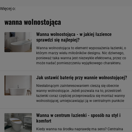
Więcej o:
wanna wolnostojąca
Wanna wolnostojąca - w jakiej łazience
sprawdzi się najlepiej?
Wanna wolnostojąca to element wyposażenia łazienki, o
którym marzy wielu miłośników designu. Nic dziwnego,
ponieważ taka wanna jest niezwykle efektowna, przez co
może nadać pomieszczeniu wyjątkowego charakteru.
Ponadto, wanna wolnostojąca może być wyposażona w
takie udogodnienia, jak hydromasaż
Jak ustawić baterię przy wannie wolnostojącej?
Niesłabnącym zainteresowaniem cieszą się obecnie
wanny wolnostojące. Jeżeli pozwala na to, przestrzeń
łazienki coraz częściej przeprowadza się montaż wanny
wolnostojącej, umiejscawiając ją w centralnym punkcie
toalety. Wanna wolnostojąca dodaje wnętrzu
gustowności oraz elegancji, a wybrana forma
Wanna w centrum łazienki - sposób na styl i
komfort
Kiedy wanna na środku naprawdę ma sens? Centralna