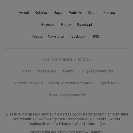
Avanti
Kobieta
Haps
Podróże
Sport
Kultura
Edziecko
Plotek
Gazeta.pl
Poczta
Newsletter
Facebook
RSS
Copyright © Gazeta.pl sp. z o.o.
O Nas
Staże u nas
Reklama
Polityka prywatności
Wszystkie artykuły
Zasady korzystania z portalu
Zgłoś uwagi
Ustawienia prywatności
Właściciel niniejszego serwisu nie wyraża zgody na zwielokrotnianie ani inne
korzystanie z utworów rozpowszechnionych w tym serwisie, w celu
eksploracji tekstów i danych. Więcej informacji w
zastrzeżeniu dot. eksploracji tekstów i danych