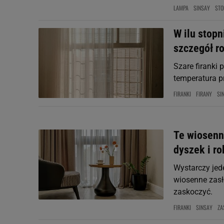
LAMPA
SINSAY
STO
W ilu stopn
szczegół ro
Szare firanki
temperatura pr
FIRANKI
FIRANY
SI
Te wiosenn
dyszek i ro
Wystarczy jede
wiosenne zasło
zaskoczyć.
FIRANKI
SINSAY
ZA