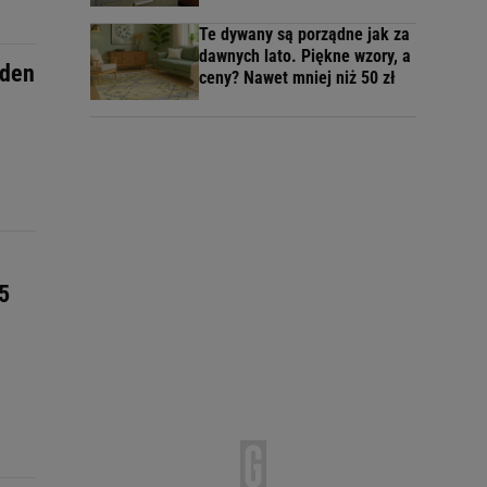
Te dywany są porządne jak za
dawnych lato. Piękne wzory, a
eden
ceny? Nawet mniej niż 50 zł
5