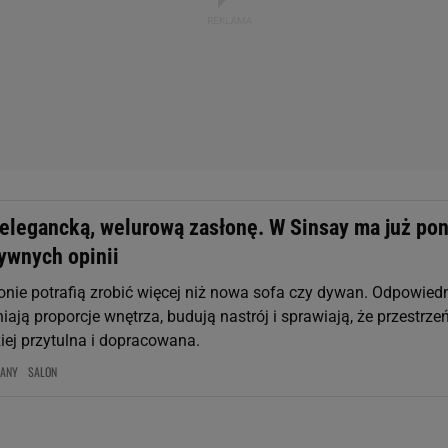
a elegancką, welurową zasłonę. W Sinsay ma już po
ywnych opinii
onie potrafią zrobić więcej niż nowa sofa czy dywan. Odpowied
ają proporcje wnętrza, budują nastrój i sprawiają, że przestrze
ziej przytulna i dopracowana.
RANY
SALON