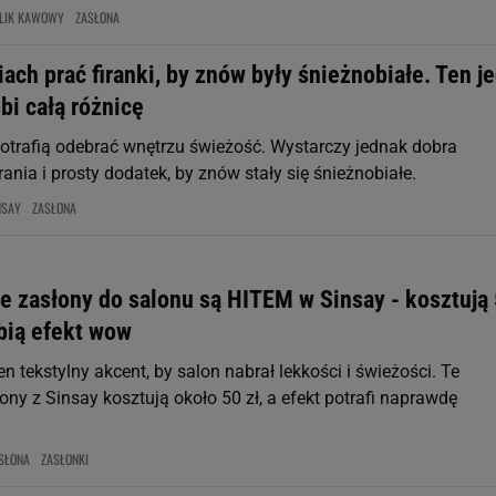
LIK KAWOWY
ZASŁONA
iach prać firanki, by znów były śnieżnobiałe. Ten j
bi całą różnicę
 potrafią odebrać wnętrzu świeżość. Wystarczy jednak dobra
ania i prosty dodatek, by znów stały się śnieżnobiałe.
NSAY
ZASŁONA
e zasłony do salonu są HITEM w Sinsay - kosztują 
bią efekt wow
n tekstylny akcent, by salon nabrał lekkości i świeżości. Te
ny z Sinsay kosztują około 50 zł, a efekt potrafi naprawdę
SŁONA
ZASŁONKI