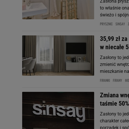
Zasłona prysz
to właśnie on
świeżo i spójn
PRYSZNIC
SINSAY
35,99 zł za
w niecałe 5
Zasłony to jed
zmienić wnętrz
mieszkanie na
FIRANKI
FIRANY
MO
Zmiana wnę
taśmie 50% 
Zasłony to jed
charakter cał
porządek i sp