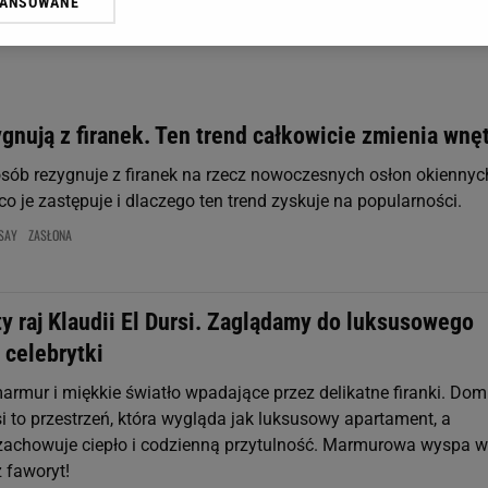
WANSOWANE
żasz też zgodę na zainstalowanie i przechowywanie plików cookie Gazeta.p
gora S.A. na Twoim urządzeniu końcowym. Możesz w każdej chwili zmien
 wywołując narzędzie do zarządzania twoimi preferencjami dot. przetw
ywatności ” w stopce serwisu i przechodząc do „Ustawień Zaawansowan
st także za pomocą ustawień przeglądarki.
gnują z firanek. Ten trend całkowicie zmienia wnę
rzy i Agora S.A. możemy przetwarzać dane osobowe w następujących cel
osób rezygnuje z firanek na rzecz nowoczesnych osłon okiennyc
 geolokalizacyjnych. Aktywne skanowanie charakterystyki urządzenia do
 na urządzeniu lub dostęp do nich. Spersonalizowane reklamy i treści, p
 je zastępuje i dlaczego ten trend zyskuje na popularności.
zanie usług.
Lista Zaufanych Partnerów
SAY
ZASŁONA
y raj Klaudii El Dursi. Zaglądamy do luksusowego
 celebrytki
armur i miękkie światło wpadające przez delikatne firanki. Dom
si to przestrzeń, która wygląda jak luksusowy apartament, a
zachowuje ciepło i codzienną przytulność. Marmurowa wyspa w
 faworyt!