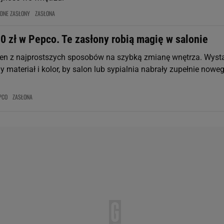
DNE ZASŁONY
ZASŁONA
0 zł w Pepco. Te zasłony robią magię w salonie
den z najprostszych sposobów na szybką zmianę wnętrza. Wyst
 materiał i kolor, by salon lub sypialnia nabrały zupełnie nowe
PCO
ZASŁONA