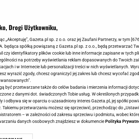
ko, Drogi Użytkowniku,
jąc „Akceptuję”, Gazeta.pl sp. z o.o. oraz jej Zaufani Partnerzy, w tym [
67
.A. będąca spółką powiązaną z Gazeta.pl sp. z o.o., będą przetwarzać T
ail czy identyfikatory plików cookie lub inne informacje zapisane w tych p
gólności na potrzeby wyświetlania reklam dopasowanych do Twoich zain
acjach i w Internecie lub personalizacji treści w nich wyświetlanych. Wyr
cesz wyrazić zgody, chcesz ograniczyć jej zakres lub chcesz wycofać zgo
aawansowanych”.
 być przetwarzane także do celów badania i mierzenia informacji dot
 łączone z danymi dot. świadczonych Tobie usług. W określonych przypad
i odbywa się w oparciu o uzasadniony interes Gazeta.pl, jej spółki powi
. Takiemu przetwarzaniu możesz się sprzeciwić, przechodząc do „Ust
nistratorem – w zależności od zakresu sprzeciwu i podmiotu, wobec które
etwarzaniu danych osobowych znajdziesz w dokumencie
Polityka Prywatn