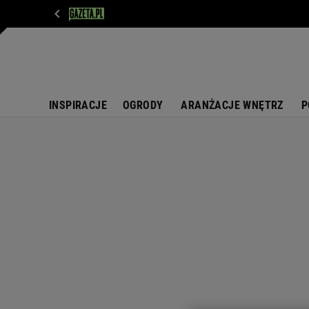
WIADOMOŚCI
NEXT
SPORT
PLOTEK
D
INSPIRACJE
OGRODY
ARANŻACJE WNĘTRZ
P