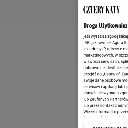
Droga Użytkownicz
jeśli wyrazisz zgodę klika
IAB, jak również Agora S
jak adresy IP, adresy e-m
marketingowych, w szcze
w swoich serwisach, aplik
dobrowolne. Jeśli nie ch
przejdź do „Ustawień Z
Twoje dane osobowe mogą
serwisów i aplikacji lub
danych nie wymaga zgody 
lub Zaufanych Partnerów
lub przez kontakt z admi
Więcej informacji o prz
Prywatności Agora S.A.