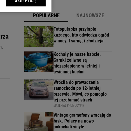
AKCEPTUJĘ
l sp. z o.o., jej
ić swoje preferencje
POPULARNE
NAJNOWSZE
arzania danych poprzez
ych”. Zmiana ustawień
Fotopułapka przyłapie
każdego, kto odwiedza ogród
trza
w nocy. I sarnę, i złodzieja
ach:
h.
 celów identyfikacji.
omiar reklam i treści,
Kochały je nasze babcie.
Garnki żeliwne są
niezastąpione w letniej i
jesiennej kuchni
Wróciła do prowadzenia
samochodu po 12-letniej
przerwie. Mówi, co pomogło
jej przełamać strach
MATERIAŁ PROMOCYJNY
Vintage gramofony wracają do
łask. Polacy na nowo
pokochali vinyle