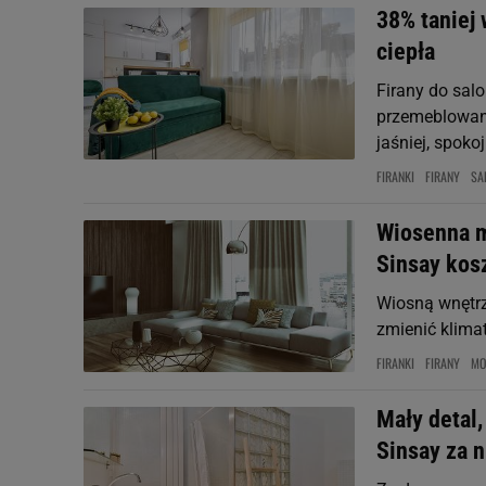
38% taniej
ciepła
Firany do salo
przemeblowani
jaśniej, spokoj
FIRANKI
FIRANY
SA
Wiosenna m
Sinsay kosz
Wiosną wnętrza
zmienić klimat
FIRANKI
FIRANY
MO
Mały detal,
Sinsay za n