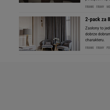
FIRANKI
FIRANY
MO
2-pack za 8
Zasłony to je
dobrze dobrany
charakteru.
FIRANKI
FIRANY
PE