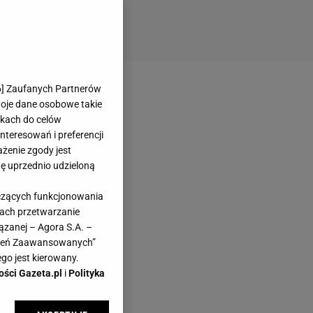
6
] Zaufanych Partnerów
woje dane osobowe takie
likach do celów
teresowań i preferencji
ażenie zgody jest
dę uprzednio udzieloną
yczących funkcjonowania
kach przetwarzanie
ązanej – Agora S.A. –
awień Zaawansowanych”
go jest kierowany.
ości Gazeta.pl
i
Polityka