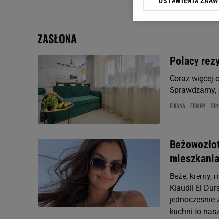
USTAWIENIA ZAA
Klikając „Akceptuję” wyra
Zaufanych Partnerów i A
dotyczące plików cookie,
ZASŁONA
odnośnik „Ustawienia pr
plików cookie możliwa je
Polacy rezy
My, nasi Zaufani Partne
Coraz więcej 
Użycie dokładnych danych
Przechowywanie informacji
Sprawdzamy, co
badnie odbiorców i uleps
FIRANA
FIRANY
SIN
Beżowozłot
mieszkania
Beże, kremy, m
Klaudii El Dur
jednocześnie 
kuchni to nasz