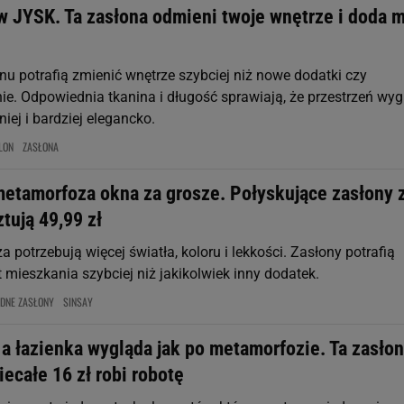
 w JYSK. Ta zasłona odmieni twoje wnętrze i doda 
nu potrafią zmienić wnętrze szybciej niż nowe dodatki czy
e. Odpowiednia tkanina i długość sprawiają, że przestrzeń wy
niej i bardziej elegancko.
LON
ZASŁONA
etamorfoza okna za grosze. Połyskujące zasłony 
tują 49,99 zł
 potrzebują więcej światła, koloru i lekkości. Zasłony potrafią
 mieszkania szybciej niż jakikolwiek inny dodatek.
DNE ZASŁONY
SINSAY
 a łazienka wygląda jak po metamorfozie. Ta zasło
iecałe 16 zł robi robotę