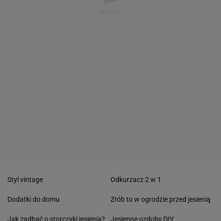
Styl vintage
Odkurzacz 2 w 1
Dodatki do domu
Zrób to w ogrodzie przed jesienią
Jak zadbać o storczyki jesienią?
Jesienne ozdoby DIY