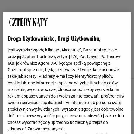
Droga Użytkowniczko, Drogi Użytkowniku,
TUTORIAL
jeśli wyrazisz zgodę klikając „Akceptuję”, Gazeta.pl sp. z o.o.
DIY prezent na święta - sposób na podarunek
oraz jej Zaufani Partnerzy, w tym [
676
] Zaufanych Partnerów
od serca i... oszczędzanie. Zrób to sam!
IAB, jak również Agora S.A. będąca spółką powiązaną z
BOŻE NARODZENIE
DIY
PORADY
PREZENTY
Gazeta.pl sp. z o.o., będą przetwarzać Twoje dane osobowe
takie jak adresy IP, adresy e-mail czy identyfikatory plików
cookie lub inne informacje zapisane w tych plikach do celów
Gwiazda z papieru. 5 pomysłów jak zrobić
marketingowych, w szczególności na potrzeby wyświetlania
gwiazdy z papieru
reklam dopasowanych do Twoich zainteresowań i preferencji w
DEKORACJE DO POKOJU
DEKORACJE WNĘTRZ
DIY
swoich serwisach, aplikacjach i w Internecie lub personalizacji
GWIAZDA Z PAPIERU
treści w nich wyświetlanych. Wyrażenie zgody jest dobrowolne.
Jeśli nie chcesz wyrazić zgody, chcesz ograniczyć jej zakres lub
Wieniec adwentowy. Jak zrobić wieniec z
chcesz wycofać zgodę uprzednio udzieloną przejdź do
szyszek
„Ustawień Zaawansowanych”.
DEKORACJE WNĘTRZ
DIY
PORADY
TUTORIAL