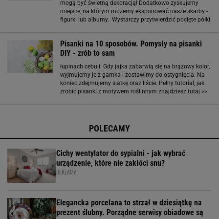
mogą być świetną dekoracją! Dodatkowo zyskujemy
miejsce, na którym możemy eksponować nasze skarby -
figurki lub albumy. Wystarczy przytwierdzić pocięte półki
do ściany w regularnych odstępach. Cały tutorial
znajdziecie tu>> W tym mieszkaniu, pomalowaną
Pisanki na 10 sposobów. Pomysły na pisanki
DIY - zrób to sam
łupinach cebuli. Gdy jajka zabarwią się na brązowy kolor,
wyjmujemy je z garnka i zostawimy do ostygnięcia. Na
koniec zdejmujemy siatkę oraz liście. Pełny tutorial, jak
zrobić pisanki z motywem roślinnym znajdziesz tutaj >>
fot. goldteam.su Pisanki nie zawsze muszą być zdobione
wiekowymi ornamentami. Mogą
POLECAMY
Cichy wentylator do sypialni - jak wybrać
urządzenie, które nie zakłóci snu?
REKLAMA
Elegancka porcelana to strzał w dziesiątkę na
prezent ślubny. Porządne serwisy obiadowe są