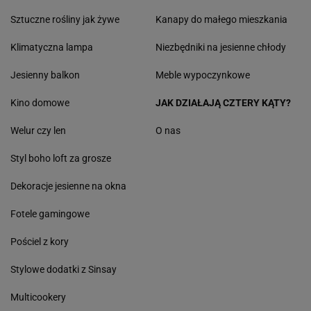
Sztuczne rośliny jak żywe
Kanapy do małego mieszkania
Klimatyczna lampa
Niezbędniki na jesienne chłody
Jesienny balkon
Meble wypoczynkowe
Kino domowe
JAK DZIAŁAJĄ CZTERY KĄTY?
Welur czy len
O nas
Styl boho loft za grosze
Dekoracje jesienne na okna
Fotele gamingowe
Pościel z kory
Stylowe dodatki z Sinsay
Multicookery