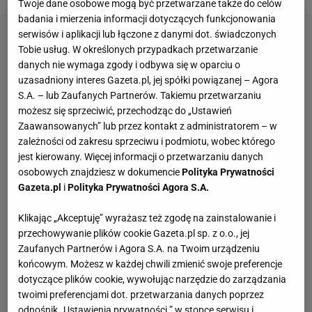
Twoje dane osobowe mogą być przetwarzane także do celów
badania i mierzenia informacji dotyczących funkcjonowania
serwisów i aplikacji lub łączone z danymi dot. świadczonych
Tobie usług. W określonych przypadkach przetwarzanie
danych nie wymaga zgody i odbywa się w oparciu o
uzasadniony interes Gazeta.pl, jej spółki powiązanej – Agora
S.A. – lub Zaufanych Partnerów. Takiemu przetwarzaniu
możesz się sprzeciwić, przechodząc do „Ustawień
Zaawansowanych” lub przez kontakt z administratorem – w
zależności od zakresu sprzeciwu i podmiotu, wobec którego
jest kierowany. Więcej informacji o przetwarzaniu danych
osobowych znajdziesz w dokumencie
Polityka Prywatności
Gazeta.pl
i
Polityka Prywatności Agora S.A.
Klikając „Akceptuję” wyrażasz też zgodę na zainstalowanie i
przechowywanie plików cookie Gazeta.pl sp. z o.o., jej
Zaufanych Partnerów i Agora S.A. na Twoim urządzeniu
końcowym. Możesz w każdej chwili zmienić swoje preferencje
dotyczące plików cookie, wywołując narzędzie do zarządzania
twoimi preferencjami dot. przetwarzania danych poprzez
odnośnik „Ustawienia prywatności ” w stopce serwisu i