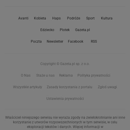
Avanti
Kobieta
Haps
Podróże
Sport
Kultura
Edziecko
Plotek
Gazeta.pl
Poczta
Newsletter
Facebook
RSS
Copyright © Gazeta.pl sp. z o.o.
O Nas
Staże u nas
Reklama
Polityka prywatności
Wszystkie artykuły
Zasady korzystania z portalu
Zgłoś uwagi
Ustawienia prywatności
Właściciel niniejszego serwisu nie wyraża zgody na zwielokrotnianie ani inne
korzystanie z utworów rozpowszechnionych w tym serwisie, w celu
eksploracji tekstów i danych. Więcej informacji w