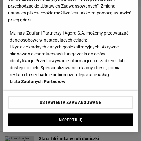
przechodząc do „Ustawień Zaawansowanych”. Zmiana
ustawień plików cookie możliwa jest także za pomocą ustawień
Masa solna. Przepis, pomysły na figurki i inne
dekoracje z masy solnej
przeglądarki.
DEKORACJE WNĘTRZ
DIY
MASA SOLNA
OZDOBY
My, nasi Zaufani Partnerzy i Agora S.A. możemy przetwarzać
dane osobowe w następujących celach:
Jesienne dekoracje z szyszek na 13 sposobów
Użycie dokładnych danych geolokalizacyjnych. Aktywne
DEKORACJE DO POKOJU
DEKORACJE WNĘTRZ
DIY
TUTORIAL
skanowanie charakterystyki urządzenia do celów
identyfikacji. Przechowywanie informacji na urządzeniu lub
dostęp do nich. Spersonalizowane reklamy i treści, pomiar
reklam i treści, badnie odbiorców i ulepszanie usług.
Tabliczka z numerem domu - DIY
Lista Zaufanych Partnerów
DEKORACJE
DIY
MAJSTERKOWANIE
TUTORIAL
USTAWIENIA ZAAWANSOWANE
Prysznic ogrodowy - zrób to sam
DIY
OGRÓD
PRYSZNIC
TUTORIAL
AKCEPTUJĘ
Stara filiżanka w roli doniczki