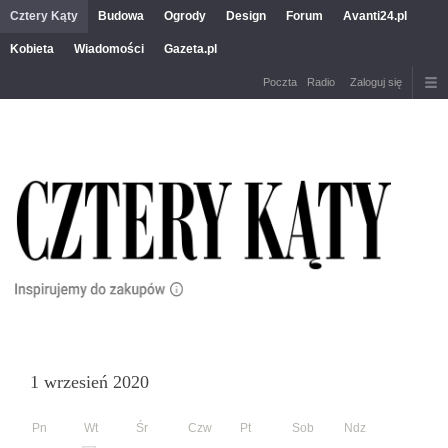
Cztery Kąty
Budowa
Ogrody
Design
Forum
Avanti24.pl
Kobieta
Wiadomości
Gazeta.pl
Poczta
Radio
Zaloguj się
1 wrzesień 2020
Pn
Wt
Śr
Czw
Pt
Sob
Ndz