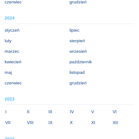
czerwiec
grudzień
2024
styczeń
lipiec
luty
sierpień
marzec
wrzesień
kwiecień
październik
maj
listopad
czerwiec
grudzień
2023
I
II
III
IV
V
VI
VII
VIII
IX
X
XI
XII
2022