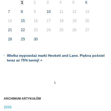
1
2
3
4
5
6
7
8
9
10
11
12
13
14
15
16
17
18
19
20
21
22
23
24
25
26
27
28
29
30
Wielka wyprzedaż marki Heckett and Lane. Piękna pościel
teraz aż 75% taniej! »
1
ARCHIWUM ARTYKUŁÓW
2026