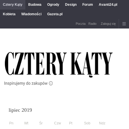
Cztery Kąty
Budowa
Ogrody
Design
Forum
Avanti24.pl
Kobieta
Wiadomości
Gazeta.pl
Poczta
Radio
Zaloguj się
lipiec 2019
Pn
Wt
Śr
Czw
Pt
Sob
Ndz