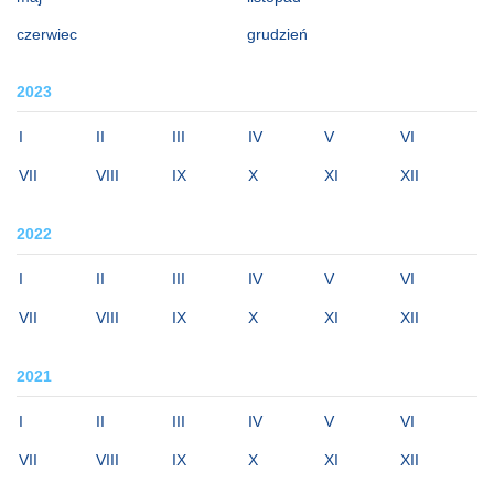
czerwiec
grudzień
2023
I
II
III
IV
V
VI
VII
VIII
IX
X
XI
XII
2022
I
II
III
IV
V
VI
VII
VIII
IX
X
XI
XII
2021
I
II
III
IV
V
VI
VII
VIII
IX
X
XI
XII