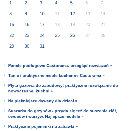
1
2
3
4
5
6
7
8
9
10
11
12
13
14
15
16
17
18
19
20
21
22
23
24
25
26
27
28
29
30
31
Panele podłogowe Castorama: przegląd rozwiązań »
Tanie i praktyczne meble kuchenne Castorama »
Płyta gazowa do zabudowy: praktyczne rozwiązanie do
nowoczesnej kuchni »
Najpiękniejsze dywany dla dzieci »
Suszarka do grzybów - przyda się też do suszenia ziół,
owoców i warzyw. Najlepsze modele »
Praktyczne pojemniki na zabawki »