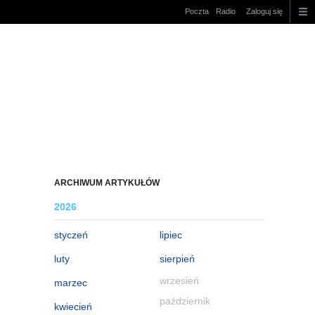
Poczta
Radio
Zaloguj się
ARCHIWUM ARTYKUŁÓW
2026
styczeń
lipiec
luty
sierpień
wrzesień
marzec
październik
kwiecień