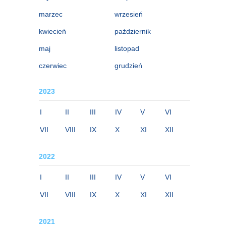
marzec
wrzesień
kwiecień
październik
maj
listopad
czerwiec
grudzień
2023
I
II
III
IV
V
VI
VII
VIII
IX
X
XI
XII
2022
I
II
III
IV
V
VI
VII
VIII
IX
X
XI
XII
2021