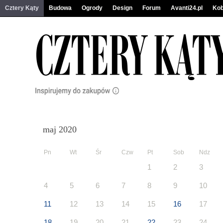
Cztery Kąty
Budowa
Ogrody
Design
Forum
Avanti24.pl
Kob
maj 2020
Pn
Wt
Śr
Czw
Pt
Sob
Ndz
1
2
3
4
5
6
7
8
9
10
11
12
13
14
15
16
17
18
19
20
21
22
23
24