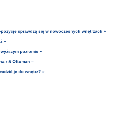
ropozycje sprawdzą się w nowoczesnych wnętrzach »
ż »
ajwyższym poziomie »
hair & Ottoman »
adzić je do wnętrz? »