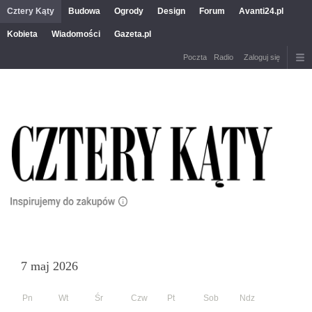
Cztery Kąty
Budowa
Ogrody
Design
Forum
Avanti24.pl
Kobieta
Wiadomości
Gazeta.pl
Poczta
Radio
Zaloguj się
7 maj 2026
Pn
Wt
Śr
Czw
Pt
Sob
Ndz