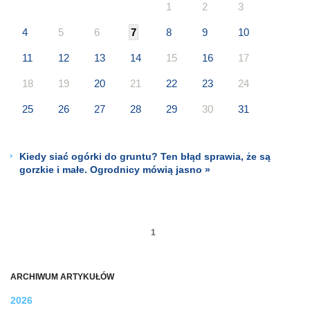
1
2
3
4
5
6
7
8
9
10
11
12
13
14
15
16
17
18
19
20
21
22
23
24
25
26
27
28
29
30
31
Kiedy siać ogórki do gruntu? Ten błąd sprawia, że są
gorzkie i małe. Ogrodnicy mówią jasno »
1
ARCHIWUM ARTYKUŁÓW
2026