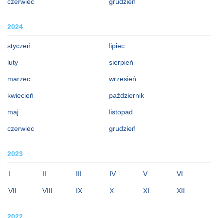
czerwiec
grudzień
2024
styczeń
lipiec
luty
sierpień
marzec
wrzesień
kwiecień
październik
maj
listopad
czerwiec
grudzień
2023
I
II
III
IV
V
VI
VII
VIII
IX
X
XI
XII
2022