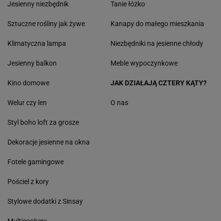
Jesienny niezbędnik
Tanie łóżko
Sztuczne rośliny jak żywe
Kanapy do małego mieszkania
Klimatyczna lampa
Niezbędniki na jesienne chłody
Jesienny balkon
Meble wypoczynkowe
Kino domowe
JAK DZIAŁAJĄ CZTERY KĄTY?
Welur czy len
O nas
Styl boho loft za grosze
Dekoracje jesienne na okna
Fotele gamingowe
Pościel z kory
Stylowe dodatki z Sinsay