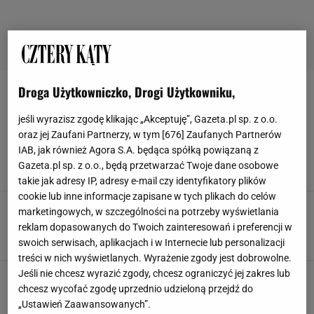
Droga Użytkowniczko, Drogi Użytkowniku,
POKRYCIA DACHOWE
jeśli wyrazisz zgodę klikając „Akceptuję”, Gazeta.pl sp. z o.o.
Wymieniasz dach lub wykańczasz dom? Te
oraz jej Zaufani Partnerzy, w tym [
676
] Zaufanych Partnerów
pokrycia dachowe to inwestycja na lata! Mają
IAB, jak również Agora S.A. będąca spółką powiązaną z
też świetny design
Gazeta.pl sp. z o.o., będą przetwarzać Twoje dane osobowe
BLACHY PRUSZYŃSKI
DACH
DOM
POKRYCIA DACHOWE
takie jak adresy IP, adresy e-mail czy identyfikatory plików
cookie lub inne informacje zapisane w tych plikach do celów
Blachodachówka modułowa czy cięta na
marketingowych, w szczególności na potrzeby wyświetlania
wymiar?
reklam dopasowanych do Twoich zainteresowań i preferencji w
BLACHA
BLACHODACHÓWKA
BLACHODACHÓWKI
DACH
swoich serwisach, aplikacjach i w Internecie lub personalizacji
treści w nich wyświetlanych. Wyrażenie zgody jest dobrowolne.
Jeśli nie chcesz wyrazić zgody, chcesz ograniczyć jej zakres lub
chcesz wycofać zgodę uprzednio udzieloną przejdź do
„Ustawień Zaawansowanych”.