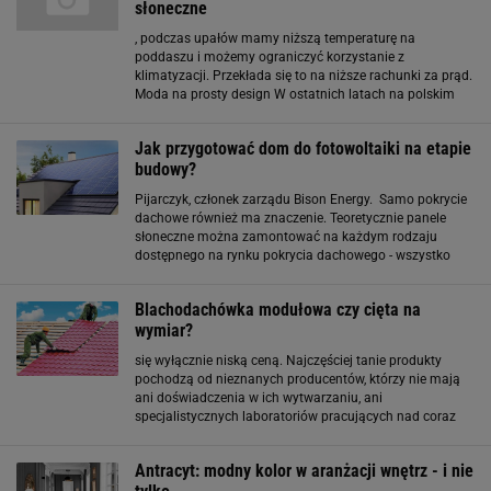
słoneczne
, podczas upałów mamy niższą temperaturę na
poddaszu i możemy ograniczyć korzystanie z
klimatyzacji. Przekłada się to na niższe rachunki za prąd.
Moda na prosty design W ostatnich latach na polskim
rynku pokryć dachowych daje się zaobserwować dwa
trendy: rosnące zainteresowanie dachówkami płaskimi
Jak przygotować dom do fotowoltaiki na etapie
oraz modę
budowy?
Pijarczyk, członek zarządu Bison Energy. Samo pokrycie
dachowe również ma znaczenie. Teoretycznie panele
słoneczne można zamontować na każdym rodzaju
dostępnego na rynku pokrycia dachowego - wszystko
zależy od doboru poszczególnych elementów systemu
montażowego, które mają zapewnić stabilność, trwałość
Blachodachówka modułowa czy cięta na
wymiar?
się wyłącznie niską ceną. Najczęściej tanie produkty
pochodzą od nieznanych producentów, którzy nie mają
ani doświadczenia w ich wytwarzaniu, ani
specjalistycznych laboratoriów pracujących nad coraz
lepszą jakością pokryć dachowych. Kupując od
niesprawdzonych producentów, musimy się liczyć
Antracyt: modny kolor w aranżacji wnętrz - i nie