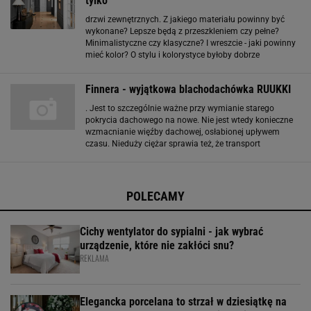
tylko
drzwi zewnętrznych. Z jakiego materiału powinny być
wykonane? Lepsze będą z przeszkleniem czy pełne?
Minimalistyczne czy klasyczne? I wreszcie - jaki powinny
mieć kolor? O stylu i kolorystyce byłoby dobrze
zdecydować jeszcze przed zakupem pokrycia dachowego
- dachówka, drzwi, okna i ewentualne elementy
Finnera - wyjątkowa blachodachówka RUUKKI
. Jest to szczególnie ważne przy wymianie starego
pokrycia dachowego na nowe. Nie jest wtedy konieczne
wzmacnianie więźby dachowej, osłabionej upływem
czasu. Nieduży ciężar sprawia też, że transport
blachodachówki modułowej na plac budowy i na dach
nie wymaga specjalistycznego sprzętu ani dużej ekipy
dekarskiej. W
POLECAMY
Cichy wentylator do sypialni - jak wybrać
urządzenie, które nie zakłóci snu?
REKLAMA
Elegancka porcelana to strzał w dziesiątkę na