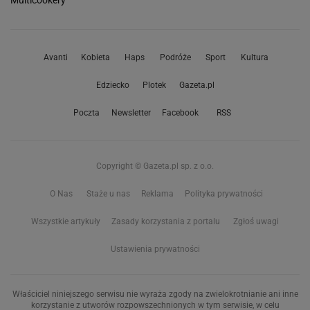
Multicookery
Avanti
Kobieta
Haps
Podróże
Sport
Kultura
Edziecko
Plotek
Gazeta.pl
Poczta
Newsletter
Facebook
RSS
Copyright © Gazeta.pl sp. z o.o.
O Nas
Staże u nas
Reklama
Polityka prywatności
Wszystkie artykuły
Zasady korzystania z portalu
Zgłoś uwagi
Ustawienia prywatności
Właściciel niniejszego serwisu nie wyraża zgody na zwielokrotnianie ani inne
korzystanie z utworów rozpowszechnionych w tym serwisie, w celu