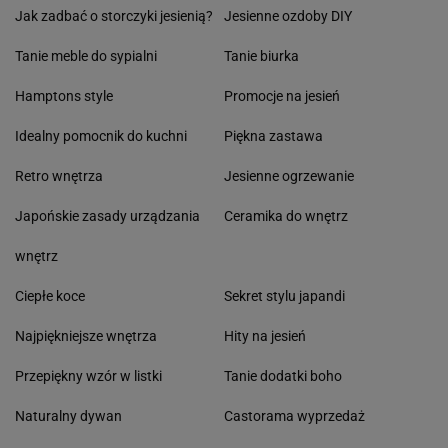
Jak zadbać o storczyki jesienią?
Jesienne ozdoby DIY
Tanie meble do sypialni
Tanie biurka
Hamptons style
Promocje na jesień
Idealny pomocnik do kuchni
Piękna zastawa
Retro wnętrza
Jesienne ogrzewanie
Japońskie zasady urządzania
Ceramika do wnętrz
wnętrz
Ciepłe koce
Sekret stylu japandi
Najpiękniejsze wnętrza
Hity na jesień
Przepiękny wzór w listki
Tanie dodatki boho
Naturalny dywan
Castorama wyprzedaż