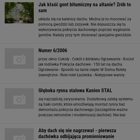
Jak kłaść gont bitumiczny na altanie? Zrób to
sam
układa się na kalenicy dachu. Można je tu mocować za
pomocą gwoździ lub zszywek. Nie dopuszcza się tu
wykonywania pokrycia dachowego poprzez wyginanie
gontów. Należy przy tym stosować specjalne gwoździe
tzw. ''papiaki''. Muszą być zabezpieczone ocynkiem. Ich
główki powinny mieć przynajmniej 9 mm
Numer 6/2006
przez okno Cokoły - Cokół z klinkieru Ogrzewanie - Kocioł
jak lodówka Pokrycia dachowe - 150 lat na dachu
Ogrzewanie - Sposób na tanie ciepło W Domu Rolety
zewnętrzne - Role rolet Łazienka - Nietypowe wanny
Instalacje - Klimatyzacja w niedużym domu Okna - Dobre
miejsce na okno połaciowe Drzwi - Nowe drzwi
Głęboka rynna stalowa Kanion STAL
się najczęściej zarysowania. Dodatkową zaletą systemu
są haki combi, które umożliwiają montaż rynny bez
demontażu pokrycia dachowego (szczególnie ważne
podczas remontów i modernizacji dachów). Nie bez
znaczenia pozostaje także fakt, że profile rynnowe i
narożniki łączone są z innymi elementami za pomocą
Aby dach się nie nagrzewał - pierwsza
złączek z uszczelką
dachówka odbijająca promieniowanie