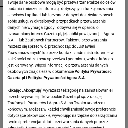
POPULARNE
NAJNOWSZE
Twoje dane osobowe mogą być przetwarzane także do celów
badania i mierzenia informacji dotyczących funkcjonowania
Fotopułapka przyłapie każdego, kto odwiedza
serwisów i aplikacji lub łączone z danymi dot. świadczonych
ogród w nocy. I sarnę, i złodzieja
Tobie usług. W określonych przypadkach przetwarzanie
danych nie wymaga zgody i odbywa się w oparciu o
uzasadniony interes Gazeta.pl, jej spółki powiązanej – Agora
Vintage gramofony wracają do łask. Polacy na
S.A. – lub Zaufanych Partnerów. Takiemu przetwarzaniu
nowo pokochali vinyle
możesz się sprzeciwić, przechodząc do „Ustawień
Zaawansowanych” lub przez kontakt z administratorem – w
zależności od zakresu sprzeciwu i podmiotu, wobec którego
W FACTORY Annopol powstał kort do padla.
jest kierowany. Więcej informacji o przetwarzaniu danych
Outletowi klienci zagrają za darmo
osobowych znajdziesz w dokumencie
Polityka Prywatności
MATERIAŁ PROMOCYJNY
Gazeta.pl
i
Polityka Prywatności Agora S.A.
Kochały je nasze babcie. Garnki żeliwne są
Klikając „Akceptuję” wyrażasz też zgodę na zainstalowanie i
niezastąpione w letniej i jesiennej kuchni
przechowywanie plików cookie Gazeta.pl sp. z o.o., jej
Zaufanych Partnerów i Agora S.A. na Twoim urządzeniu
końcowym. Możesz w każdej chwili zmienić swoje preferencje
Te dywany są porządne jak za dawnych lato.
dotyczące plików cookie, wywołując narzędzie do zarządzania
Piękne wzory, a ceny? Nawet mniej niż 50 zł
twoimi preferencjami dot. przetwarzania danych poprzez