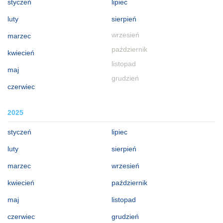
styczeń
lipiec
luty
sierpień
wrzesień
marzec
październik
kwiecień
listopad
maj
grudzień
czerwiec
2025
styczeń
lipiec
luty
sierpień
marzec
wrzesień
kwiecień
październik
maj
listopad
czerwiec
grudzień