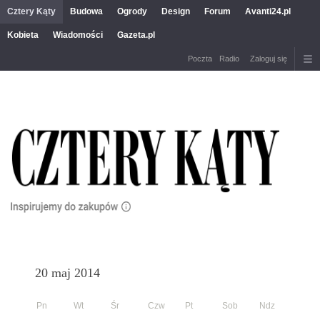
Cztery Kąty
Budowa
Ogrody
Design
Forum
Avanti24.pl
Kobieta
Wiadomości
Gazeta.pl
Poczta
Radio
Zaloguj się
20 maj 2014
Pn
Wt
Śr
Czw
Pt
Sob
Ndz