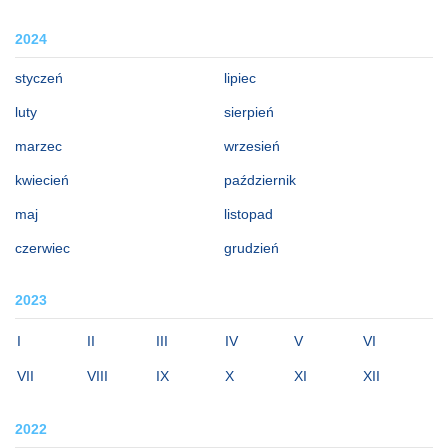
2024
styczeń
lipiec
luty
sierpień
marzec
wrzesień
kwiecień
październik
maj
listopad
czerwiec
grudzień
2023
I
II
III
IV
V
VI
VII
VIII
IX
X
XI
XII
2022