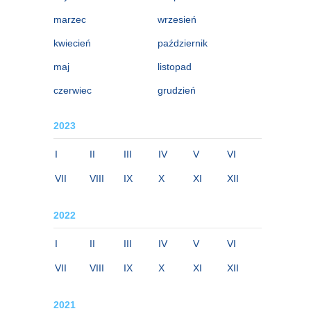
marzec
wrzesień
kwiecień
październik
maj
listopad
czerwiec
grudzień
2023
I
II
III
IV
V
VI
VII
VIII
IX
X
XI
XII
2022
I
II
III
IV
V
VI
VII
VIII
IX
X
XI
XII
2021