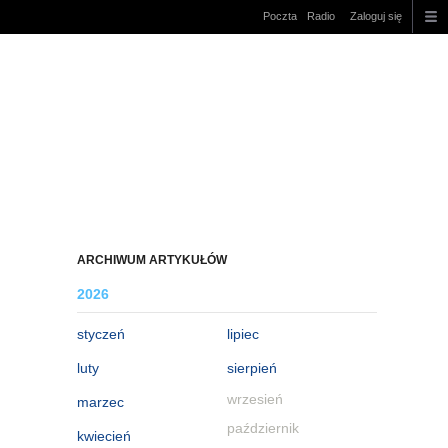
Poczta
Radio
Zaloguj się
ARCHIWUM ARTYKUŁÓW
2026
styczeń
lipiec
luty
sierpień
wrzesień
marzec
październik
kwiecień