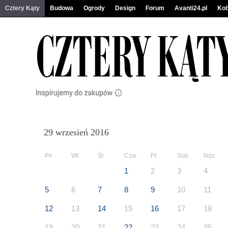
Cztery Kąty
Budowa
Ogrody
Design
Forum
Avanti24.pl
Kob
29 wrzesień 2016
Pn
Wt
Śr
Czw
Pt
Sob
Ndz
1
2
3
4
5
6
7
8
9
10
11
12
13
14
15
16
17
18
19
20
21
22
23
24
25