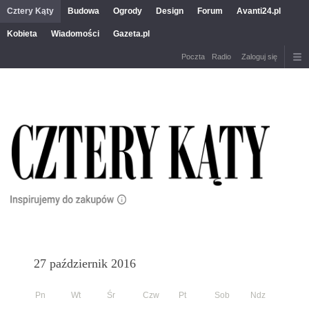
Cztery Kąty
Budowa
Ogrody
Design
Forum
Avanti24.pl
Kobieta
Wiadomości
Gazeta.pl
Poczta
Radio
Zaloguj się
27 październik 2016
Pn
Wt
Śr
Czw
Pt
Sob
Ndz