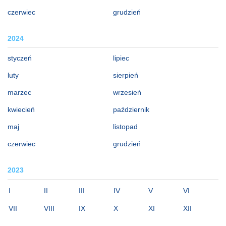
czerwiec
grudzień
2024
styczeń
lipiec
luty
sierpień
marzec
wrzesień
kwiecień
październik
maj
listopad
czerwiec
grudzień
2023
I
II
III
IV
V
VI
VII
VIII
IX
X
XI
XII