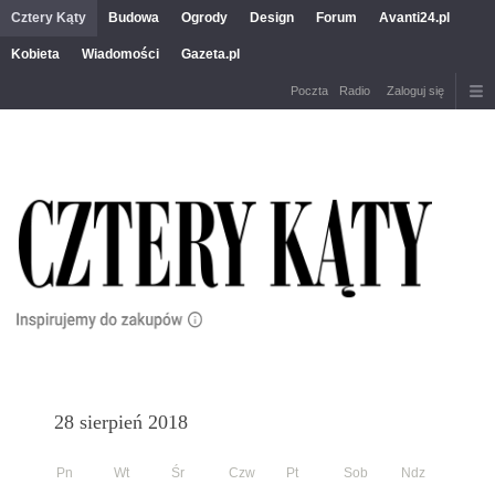
Cztery Kąty
Budowa
Ogrody
Design
Forum
Avanti24.pl
Kobieta
Wiadomości
Gazeta.pl
Poczta
Radio
Zaloguj się
28 sierpień 2018
Pn
Wt
Śr
Czw
Pt
Sob
Ndz