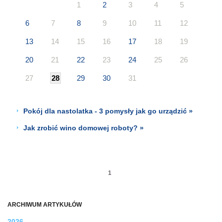
1
2
3
4
5
6
7
8
9
10
11
12
13
14
15
16
17
18
19
20
21
22
23
24
25
26
27
28
29
30
31
Pokój dla nastolatka - 3 pomysły jak go urządzić »
Jak zrobić wino domowej roboty? »
1
ARCHIWUM ARTYKUŁÓW
2026