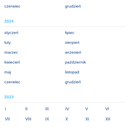
czerwiec
grudzień
2024
styczeń
lipiec
luty
sierpień
marzec
wrzesień
kwiecień
październik
maj
listopad
czerwiec
grudzień
2023
I
II
III
IV
V
VI
VII
VIII
IX
X
XI
XII