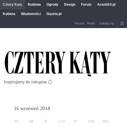
Cztery Kąty
Budowa
Ogrody
Design
Forum
Avanti24.pl
Kobieta
Wiadomości
Gazeta.pl
Poczta
Radio
Zaloguj się
16 wrzesień 2018
Pn
Wt
Śr
Czw
Pt
Sob
Ndz