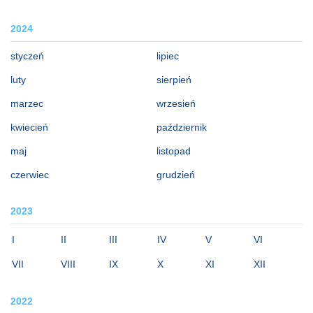
2024
styczeń
lipiec
luty
sierpień
marzec
wrzesień
kwiecień
październik
maj
listopad
czerwiec
grudzień
2023
I
II
III
IV
V
VI
VII
VIII
IX
X
XI
XII
2022