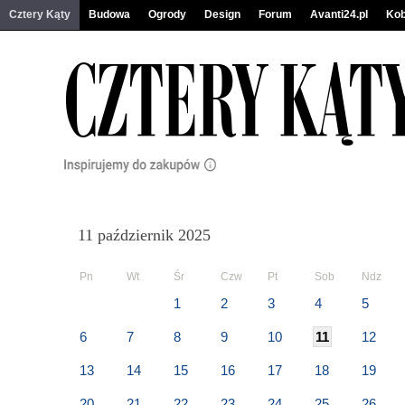
Cztery Kąty
Budowa
Ogrody
Design
Forum
Avanti24.pl
Kob
11 październik 2025
Pn
Wt
Śr
Czw
Pt
Sob
Ndz
1
2
3
4
5
6
7
8
9
10
11
12
13
14
15
16
17
18
19
20
21
22
23
24
25
26