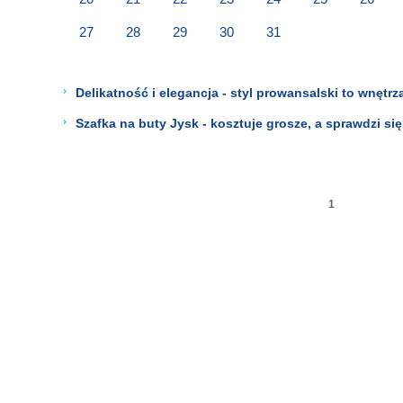
27
28
29
30
31
Delikatność i elegancja - styl prowansalski to wnętrz
Szafka na buty Jysk - kosztuje grosze, a sprawdzi si
1