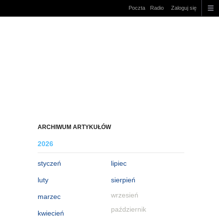
Poczta
Radio
Zaloguj się
ARCHIWUM ARTYKUŁÓW
2026
styczeń
lipiec
luty
sierpień
wrzesień
marzec
październik
kwiecień