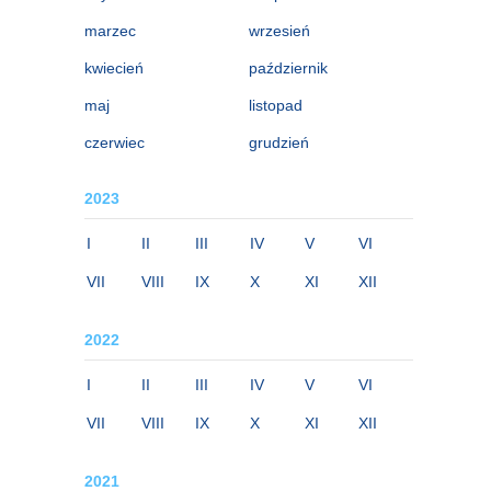
marzec
wrzesień
kwiecień
październik
maj
listopad
czerwiec
grudzień
2023
I
II
III
IV
V
VI
VII
VIII
IX
X
XI
XII
2022
I
II
III
IV
V
VI
VII
VIII
IX
X
XI
XII
2021