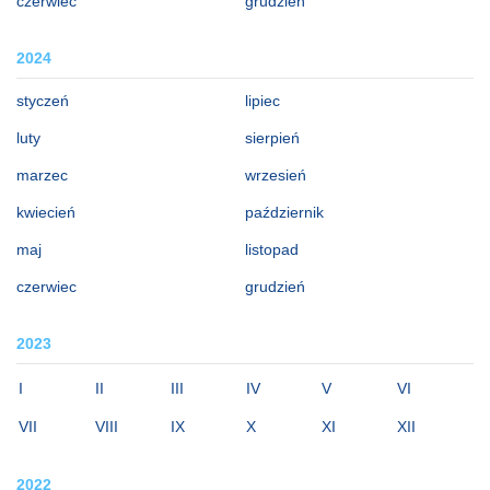
czerwiec
grudzień
2024
styczeń
lipiec
luty
sierpień
marzec
wrzesień
kwiecień
październik
maj
listopad
czerwiec
grudzień
2023
I
II
III
IV
V
VI
VII
VIII
IX
X
XI
XII
2022