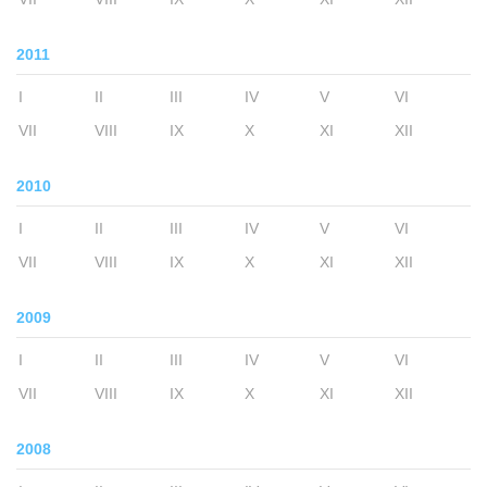
2011
I
II
III
IV
V
VI
VII
VIII
IX
X
XI
XII
2010
I
II
III
IV
V
VI
VII
VIII
IX
X
XI
XII
2009
I
II
III
IV
V
VI
VII
VIII
IX
X
XI
XII
2008