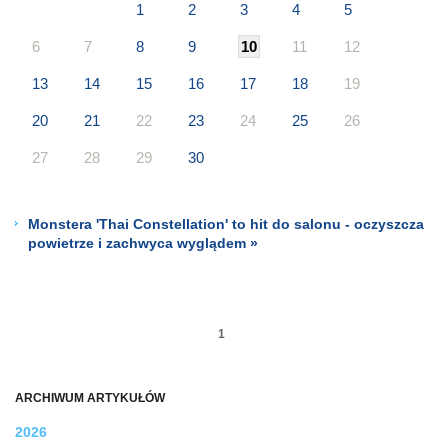
1
2
3
4
5
6
7
8
9
10
11
12
13
14
15
16
17
18
19
20
21
22
23
24
25
26
27
28
29
30
Monstera 'Thai Constellation' to hit do salonu - oczyszcza
powietrze i zachwyca wyglądem »
1
ARCHIWUM ARTYKUŁÓW
2026