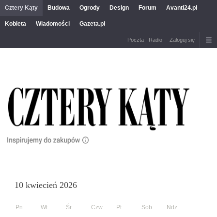
Cztery Kąty
Budowa
Ogrody
Design
Forum
Avanti24.pl
Kobieta
Wiadomości
Gazeta.pl
Poczta
Radio
Zaloguj się
10 kwiecień 2026
Pn
Wt
Śr
Czw
Pt
Sob
Ndz