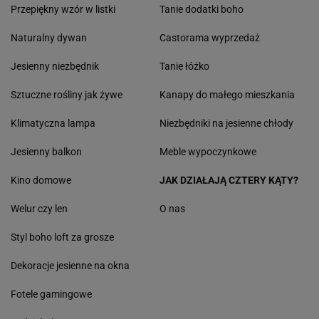
Przepiękny wzór w listki
Tanie dodatki boho
Naturalny dywan
Castorama wyprzedaż
Jesienny niezbędnik
Tanie łóżko
Sztuczne rośliny jak żywe
Kanapy do małego mieszkania
Klimatyczna lampa
Niezbędniki na jesienne chłody
Jesienny balkon
Meble wypoczynkowe
Kino domowe
JAK DZIAŁAJĄ CZTERY KĄTY?
Welur czy len
O nas
Styl boho loft za grosze
Dekoracje jesienne na okna
Fotele gamingowe