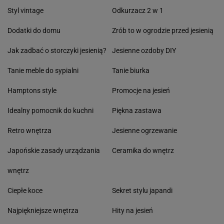
Styl vintage
Odkurzacz 2 w 1
Dodatki do domu
Zrób to w ogrodzie przed jesienią
Jak zadbać o storczyki jesienią?
Jesienne ozdoby DIY
Tanie meble do sypialni
Tanie biurka
Hamptons style
Promocje na jesień
Idealny pomocnik do kuchni
Piękna zastawa
Retro wnętrza
Jesienne ogrzewanie
Japońskie zasady urządzania
Ceramika do wnętrz
wnętrz
Ciepłe koce
Sekret stylu japandi
Najpiękniejsze wnętrza
Hity na jesień