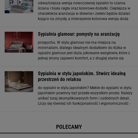
odważniejsza wersja nowoczesnej sypialni to czarna
ściana i biała cegła oraz kolorowe dodatki. Cieplejsza w
charakterze aranżacja w drewnie i zieleni będzie działać
kojąco na zmysły, a intensywnie kolorowa wersja doda
nam energii każdego poranka. Nowoczesne meble do
sypialni Czym się kierować, wybierając
Sypialnia glamour: pomysły na aranżację
przepychu. W stylu glamour nie ma miejsca na
minimalizm, dlatego idealnym dodatkiem do łóżka w
sypialni glamour jest duże, pikowane wezgłowie, które z
jednej strony zapewni komfort, a z drugiej stanie się
głównym punktem stylistycznym w pomieszczeniu.
Obowiązkowym meblem w sypialni glamour powinna
Sypialnia w stylu japońskim. Stwórz idealną
być
przestrzeń do relaksu
do sypialni w stylu japońskim? Meble do sypialni w stylu
japońskim powinny być przede wszystkim proste. Należy
unikać tutaj skomplikowanych form i ozdobnych detali.
Liczy się również ich funkcjonalność i ergonomiczność -
muszą być pojemne, ale nie mogą zajmować zbyt dużo
miejsca. Wybierając meble do sypialni
POLECAMY