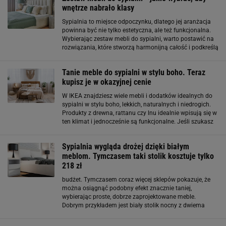
wnętrze nabrało klasy
Sypialnia to miejsce odpoczynku, dlatego jej aranżacja
powinna być nie tylko estetyczna, ale też funkcjonalna.
Wybierając zestaw mebli do sypialni, warto postawić na
rozwiązania, które stworzą harmonijną całość i podkreślą
charakter wnętrza. Odpowiednie materiały, kolory i forma
mają tu kluczowe
Tanie meble do sypialni w stylu boho. Teraz
kupisz je w okazyjnej cenie
W IKEA znajdziesz wiele mebli i dodatków idealnych do
sypialni w stylu boho, lekkich, naturalnych i niedrogich.
Produkty z drewna, rattanu czy lnu idealnie wpisują się w
ten klimat i jednocześnie są funkcjonalne. Jeśli szukasz
tanich, ale stylowych rozwiązań do sypialni, IKEA ma
gotową ofertę. Co
Sypialnia wygląda drożej dzięki białym
meblom. Tymczasem taki stolik kosztuje tylko
218 zł
budżet. Tymczasem coraz więcej sklepów pokazuje, że
można osiągnąć podobny efekt znacznie taniej,
wybierając proste, dobrze zaprojektowane meble.
Dobrym przykładem jest biały stolik nocny z dwiema
szufladami dostępny w ofercie Edinos. Kosztuje tylko
218 zł, co jak na mebel do sypialni