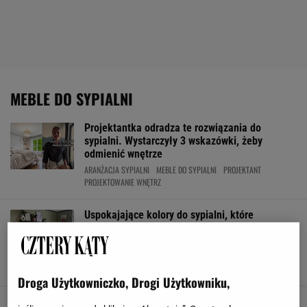
MEBLE DO SYPIALNI
Projektantka odradza te rozwiązania do
sypialni. Wystarczyły 3 wskazówki, żeby
odmienić wnętrze
ARANŻACJA SYPIALNI
MEBLE DO SYPIALNI
PROJEKTANT
PROJEKTOWANIE WNĘTRZ
Uspokajające kolory do sypialni, które
pokochano. Kojące nerwy, a jakie stylowe.
Uśniesz w sekundę
ARANŻACJA SYPIALNI
DODATKI DO SYPIALNI
MEBLE DO SYPIALNI
MODNE KOLORY
Droga Użytkowniczko, Drogi Użytkowniku,
Łóżko jednoosobowe do pokoju nastolatka.