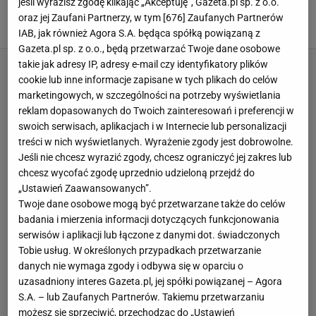
jeśli wyrazisz zgodę klikając „Akceptuję”, Gazeta.pl sp. z o.o.
Wybieramy najlepsze
oraz jej Zaufani Partnerzy, w tym [
676
] Zaufanych Partnerów
INSPIRACJE
MEBLE DO SYPIALNI
POKÓJ NASTOLATKA
PORADY
IAB, jak również Agora S.A. będąca spółką powiązaną z
Gazeta.pl sp. z o.o., będą przetwarzać Twoje dane osobowe
takie jak adresy IP, adresy e-mail czy identyfikatory plików
cookie lub inne informacje zapisane w tych plikach do celów
marketingowych, w szczególności na potrzeby wyświetlania
reklam dopasowanych do Twoich zainteresowań i preferencji w
swoich serwisach, aplikacjach i w Internecie lub personalizacji
treści w nich wyświetlanych. Wyrażenie zgody jest dobrowolne.
Jeśli nie chcesz wyrazić zgody, chcesz ograniczyć jej zakres lub
chcesz wycofać zgodę uprzednio udzieloną przejdź do
„Ustawień Zaawansowanych”.
Twoje dane osobowe mogą być przetwarzane także do celów
badania i mierzenia informacji dotyczących funkcjonowania
serwisów i aplikacji lub łączone z danymi dot. świadczonych
Tobie usług. W określonych przypadkach przetwarzanie
danych nie wymaga zgody i odbywa się w oparciu o
uzasadniony interes Gazeta.pl, jej spółki powiązanej – Agora
S.A. – lub Zaufanych Partnerów. Takiemu przetwarzaniu
możesz się sprzeciwić, przechodząc do „Ustawień