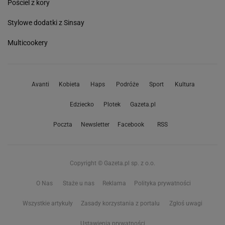
Pościel z kory
Stylowe dodatki z Sinsay
Multicookery
Avanti
Kobieta
Haps
Podróże
Sport
Kultura
Edziecko
Plotek
Gazeta.pl
Poczta
Newsletter
Facebook
RSS
Copyright © Gazeta.pl sp. z o.o.
O Nas
Staże u nas
Reklama
Polityka prywatności
Wszystkie artykuły
Zasady korzystania z portalu
Zgłoś uwagi
Ustawienia prywatności