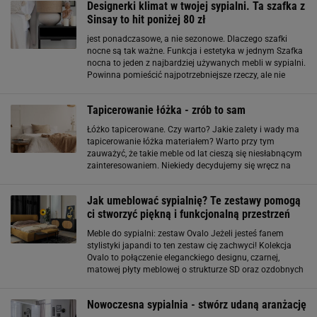
Designerki klimat w twojej sypialni. Ta szafka z
Sinsay to hit poniżej 80 zł
jest ponadczasowe, a nie sezonowe. Dlaczego szafki
nocne są tak ważne. Funkcja i estetyka w jednym Szafka
nocna to jeden z najbardziej używanych mebli w sypialni.
Powinna pomieścić najpotrzebniejsze rzeczy, ale nie
wprowadzać wizualnego chaosu. Modele z szufladą
pozwalają zachować porządek i sprawiają
Tapicerowanie łóżka - zrób to sam
Łóżko tapicerowane. Czy warto? Jakie zalety i wady ma
tapicerowanie łóżka materiałem? Warto przy tym
zauważyć, że takie meble od lat cieszą się niesłabnącym
zainteresowaniem. Niekiedy decydujemy się wręcz na
tworzenie łóżek tapicerowanych DIY. Za co je cenimy?
Podstawowe zalety takiego rozwiązania w
Jak umeblować sypialnię? Te zestawy pomogą
ci stworzyć piękną i funkcjonalną przestrzeń
Meble do sypialni: zestaw Ovalo Jeżeli jesteś fanem
stylistyki japandi to ten zestaw cię zachwyci! Kolekcja
Ovalo to połączenie eleganckiego designu, czarnej,
matowej płyty meblowej o strukturze SD oraz ozdobnych
elementów w owalnym kształcie. Powtarzalny motyw
ozdób na szafach, komodzie
Nowoczesna sypialnia - stwórz udaną aranżację