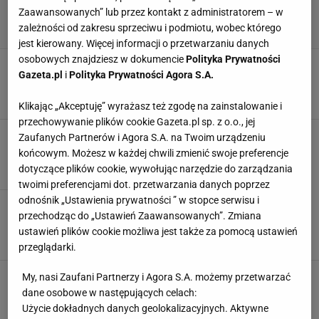
Zaawansowanych” lub przez kontakt z administratorem – w
zależności od zakresu sprzeciwu i podmiotu, wobec którego
jest kierowany. Więcej informacji o przetwarzaniu danych
osobowych znajdziesz w dokumencie
Polityka Prywatności
Meble do sypialni: przegląd najmodniejszych
Gazeta.pl
i
Polityka Prywatności Agora S.A.
zestawów
ARANŻACJE WNĘTRZ
INSPIRACJE
MEBLE
MEBLE DO SYPIALNI
Klikając „Akceptuję” wyrażasz też zgodę na zainstalowanie i
przechowywanie plików cookie Gazeta.pl sp. z o.o., jej
Łóżko sypialniane w 3 modnych aranżacjach
Zaufanych Partnerów i Agora S.A. na Twoim urządzeniu
ARANŻACJE WNĘTRZ
MEBLE
MEBLE DO SYPIALNI
STYLE
końcowym. Możesz w każdej chwili zmienić swoje preferencje
dotyczące plików cookie, wywołując narzędzie do zarządzania
twoimi preferencjami dot. przetwarzania danych poprzez
odnośnik „Ustawienia prywatności ” w stopce serwisu i
Sypialnia glamour: pomysły na aranżację
przechodząc do „Ustawień Zaawansowanych”. Zmiana
ARANŻACJA SYPIALNI
ARANŻACJE WNĘTRZ
INSPIRACJE
ustawień plików cookie możliwa jest także za pomocą ustawień
MEBLE DO SYPIALNI
przeglądarki.
Jak urządzić małą sypialnię?
My, nasi Zaufani Partnerzy i Agora S.A. możemy przetwarzać
ARANŻACJE SYPIALNI
ARANŻACJE WNĘTRZ
INSPIRACJE
dane osobowe w następujących celach:
MAŁA SYPIALNIA
Użycie dokładnych danych geolokalizacyjnych. Aktywne