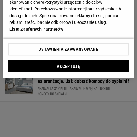
skanowanie charakterystyki urządzenia do celów
identyfikacji. Przechowywanie informacji na urządzeniu lub
Sypialnia IKEA. Łóżka do sypialni IKEA
dostęp do nich. Spersonalizowane reklamy i treści, pomiar
ARANŻACJE WNĘTRZ
IKEA
MEBLE DO SYPIALNI
SYPIALNIA
reklam i treści, badnie odbiorców i ulepszanie usług.
Lista Zaufanych Partnerów
Łóżko do sypialni - najładniejsze modele w
modnych kolorach i inspirujących aranżacjach
USTAWIENIA ZAAWANSOWANE
ARANŻACJA SYPIALNI
MEBLE DO SYPIALNI
MEBLE WYPOCZYNKOWE
SYPIALNIA
AKCEPTUJĘ
Komody do sypialni. Historia komody i pomysły
na aranżacje. Jak dobrać komody do sypialni?
ARANŻACJA SYPIALNI
ARANŻACJE WNĘTRZ
DESIGN
KOMODY DO SYPIALNI