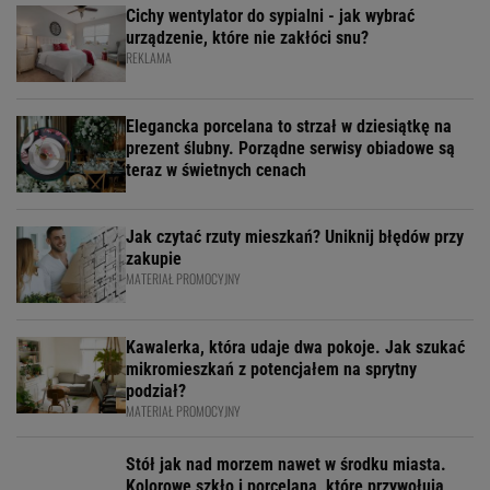
Cichy wentylator do sypialni - jak wybrać
urządzenie, które nie zakłóci snu?
REKLAMA
Elegancka porcelana to strzał w dziesiątkę na
prezent ślubny. Porządne serwisy obiadowe są
teraz w świetnych cenach
Jak czytać rzuty mieszkań? Uniknij błędów przy
zakupie
MATERIAŁ PROMOCYJNY
Kawalerka, która udaje dwa pokoje. Jak szukać
mikromieszkań z potencjałem na sprytny
podział?
MATERIAŁ PROMOCYJNY
Stół jak nad morzem nawet w środku miasta.
Kolorowe szkło i porcelana, które przywołują