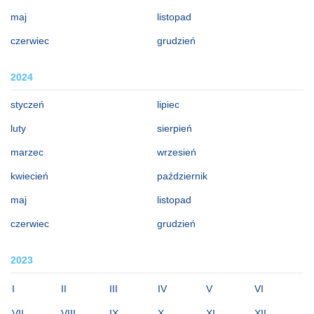
maj
listopad
czerwiec
grudzień
2024
styczeń
lipiec
luty
sierpień
marzec
wrzesień
kwiecień
październik
maj
listopad
czerwiec
grudzień
2023
I
II
III
IV
V
VI
VII
VIII
IX
X
XI
XII