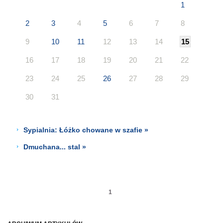
1
2
3
4
5
6
7
8
9
10
11
12
13
14
15
16
17
18
19
20
21
22
23
24
25
26
27
28
29
30
31
Sypialnia: Łóżko chowane w szafie »
Dmuchana... stal »
1