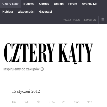
Cztery Kąty
Budowa
Ogrody
Design
Forum
Avanti24.pl
Kobieta
Wiadomości
Gazeta.pl
Poczta
Radio
Zaloguj się
15 styczeń 2012
Pn
Wt
Śr
Czw
Pt
Sob
Ndz