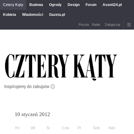
Cztery Kąty
Budowa
Ogrody
Design
Forum
Avanti24.pl
Kobieta
Wiadomości
Gazeta.pl
Poczta
Radio
Zaloguj się
10 styczeń 2012
Pn
Wt
Śr
Czw
Pt
Sob
Ndz