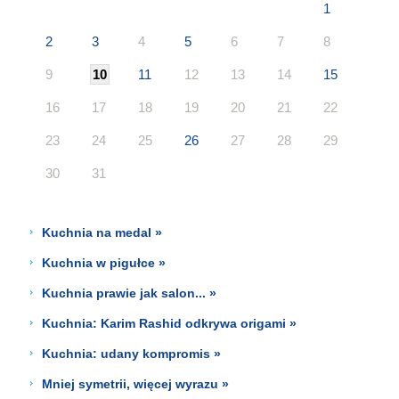
1
2
3
4
5
6
7
8
9
10
11
12
13
14
15
16
17
18
19
20
21
22
23
24
25
26
27
28
29
30
31
Kuchnia na medal »
Kuchnia w pigułce »
Kuchnia prawie jak salon... »
Kuchnia: Karim Rashid odkrywa origami »
Kuchnia: udany kompromis »
Mniej symetrii, więcej wyrazu »