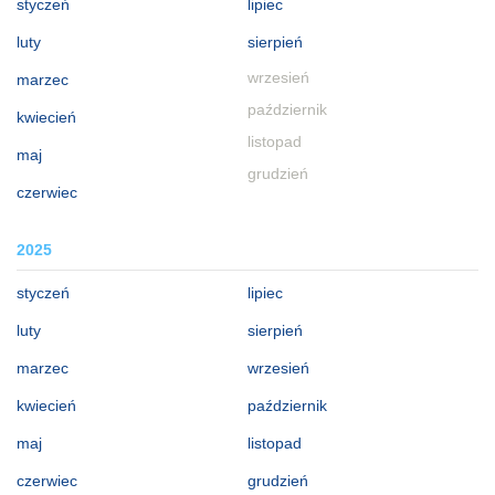
styczeń
lipiec
luty
sierpień
wrzesień
marzec
październik
kwiecień
listopad
maj
grudzień
czerwiec
2025
styczeń
lipiec
luty
sierpień
marzec
wrzesień
kwiecień
październik
maj
listopad
czerwiec
grudzień