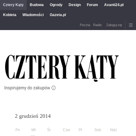
Cztery Kąty
Budowa
Ogrody
Design
Forum
Avanti24.pl
Kobieta
Wiadomości
Gazeta.pl
Poczta
Radio
Zaloguj się
2 grudzień 2014
Pn
Wt
Śr
Czw
Pt
Sob
Ndz