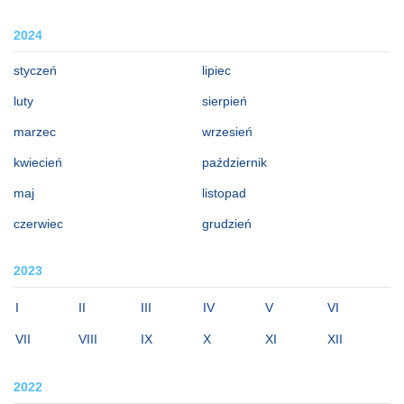
2024
styczeń
lipiec
luty
sierpień
marzec
wrzesień
kwiecień
październik
maj
listopad
czerwiec
grudzień
2023
I
II
III
IV
V
VI
VII
VIII
IX
X
XI
XII
2022