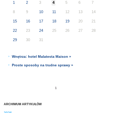
1
2
3
4
5
6
7
8
9
10
11
12
13
14
15
16
17
18
19
20
21
22
23
24
25
26
27
28
29
30
31
Wnętrza: hotel Malatesta Maison »
Proste sposoby na trudne sprawy »
1
ARCHIWUM ARTYKUŁÓW
2026