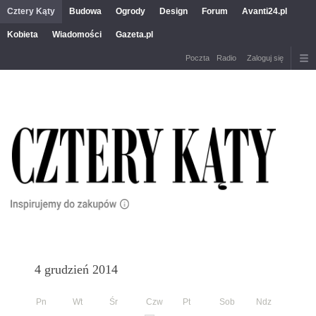
Cztery Kąty
Budowa
Ogrody
Design
Forum
Avanti24.pl
Kobieta
Wiadomości
Gazeta.pl
Poczta
Radio
Zaloguj się
4 grudzień 2014
Pn
Wt
Śr
Czw
Pt
Sob
Ndz