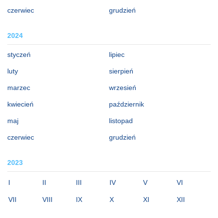
czerwiec
grudzień
2024
styczeń
lipiec
luty
sierpień
marzec
wrzesień
kwiecień
październik
maj
listopad
czerwiec
grudzień
2023
I
II
III
IV
V
VI
VII
VIII
IX
X
XI
XII