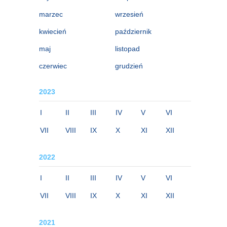
marzec
wrzesień
kwiecień
październik
maj
listopad
czerwiec
grudzień
2023
I
II
III
IV
V
VI
VII
VIII
IX
X
XI
XII
2022
I
II
III
IV
V
VI
VII
VIII
IX
X
XI
XII
2021