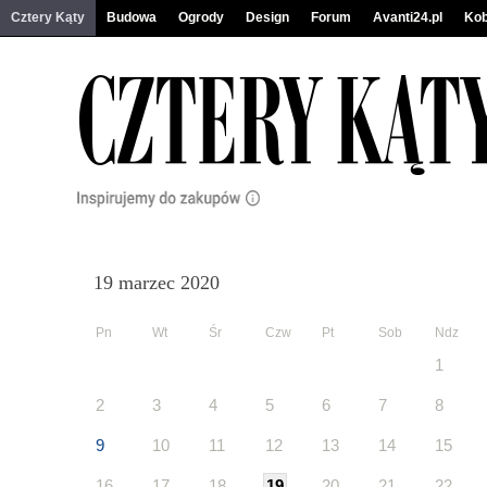
Cztery Kąty
Budowa
Ogrody
Design
Forum
Avanti24.pl
Kob
19 marzec 2020
Pn
Wt
Śr
Czw
Pt
Sob
Ndz
1
2
3
4
5
6
7
8
9
10
11
12
13
14
15
16
17
18
19
20
21
22