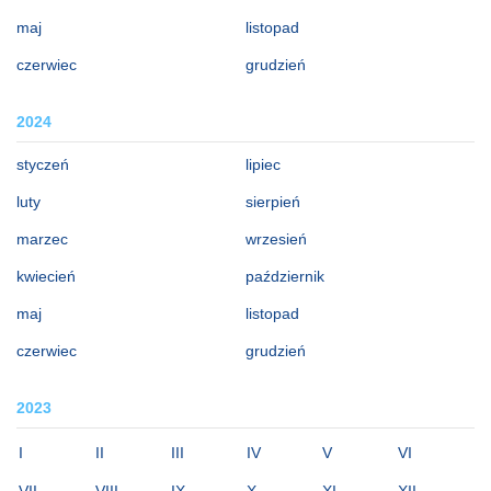
maj
listopad
czerwiec
grudzień
2024
styczeń
lipiec
luty
sierpień
marzec
wrzesień
kwiecień
październik
maj
listopad
czerwiec
grudzień
2023
I
II
III
IV
V
VI
VII
VIII
IX
X
XI
XII