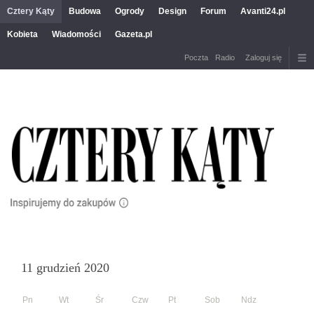
Cztery Kąty
Budowa
Ogrody
Design
Forum
Avanti24.pl
Kobieta
Wiadomości
Gazeta.pl
Poczta
Radio
Zaloguj się
11 grudzień 2020
Pn
Wt
Śr
Czw
Pt
Sob
Ndz