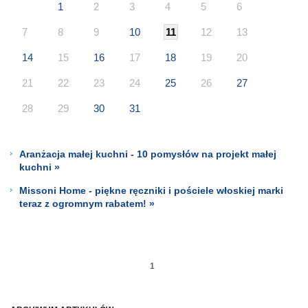
1
2
3
4
5
6
7
8
9
10
11
12
13
14
15
16
17
18
19
20
21
22
23
24
25
26
27
28
29
30
31
Aranżacja małej kuchni - 10 pomysłów na projekt małej
kuchni »
Missoni Home - piękne ręczniki i pościele włoskiej marki
teraz z ogromnym rabatem! »
1