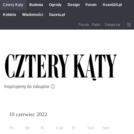
Cztery Kąty
Budowa
Ogrody
Design
Forum
Avanti24.pl
Kobieta
Wiadomości
Gazeta.pl
Poczta
Radio
Zaloguj się
10 czerwiec 2022
Pn
Wt
Śr
Czw
Pt
Sob
Ndz