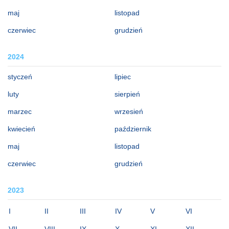
maj
listopad
czerwiec
grudzień
2024
styczeń
lipiec
luty
sierpień
marzec
wrzesień
kwiecień
październik
maj
listopad
czerwiec
grudzień
2023
I
II
III
IV
V
VI
VII
VIII
IX
X
XI
XII