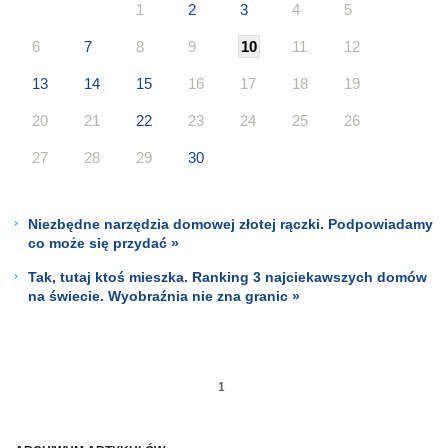
1
2
3
4
5
6
7
8
9
10
11
12
13
14
15
16
17
18
19
20
21
22
23
24
25
26
27
28
29
30
Niezbędne narzędzia domowej złotej rączki. Podpowiadamy
co może się przydać »
Tak, tutaj ktoś mieszka. Ranking 3 najciekawszych domów
na świecie. Wyobraźnia nie zna granic »
1