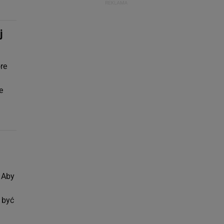
j
re
e
 Aby
 być