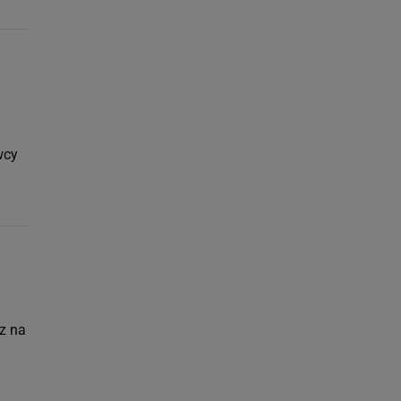
wcy
rz na