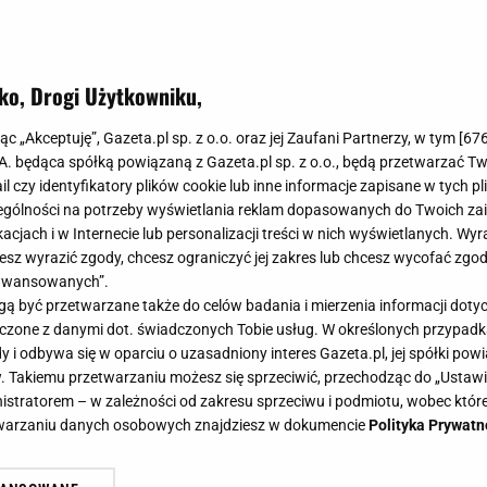
ko, Drogi Użytkowniku,
jąc „Akceptuję”, Gazeta.pl sp. z o.o. oraz jej Zaufani Partnerzy, w tym [
67
.A. będąca spółką powiązaną z Gazeta.pl sp. z o.o., będą przetwarzać T
ail czy identyfikatory plików cookie lub inne informacje zapisane w tych p
gólności na potrzeby wyświetlania reklam dopasowanych do Twoich zain
acjach i w Internecie lub personalizacji treści w nich wyświetlanych. Wyr
cesz wyrazić zgody, chcesz ograniczyć jej zakres lub chcesz wycofać zgo
aawansowanych”.
 być przetwarzane także do celów badania i mierzenia informacji dot
 łączone z danymi dot. świadczonych Tobie usług. W określonych przypad
i odbywa się w oparciu o uzasadniony interes Gazeta.pl, jej spółki powi
. Takiemu przetwarzaniu możesz się sprzeciwić, przechodząc do „Ust
nistratorem – w zależności od zakresu sprzeciwu i podmiotu, wobec które
etwarzaniu danych osobowych znajdziesz w dokumencie
Polityka Prywatn