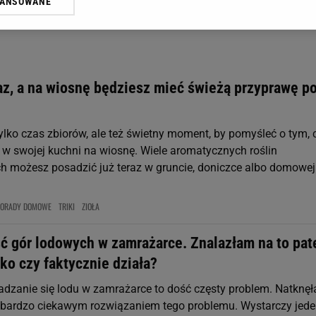
WANSOWANE
żasz też zgodę na zainstalowanie i przechowywanie plików cookie Gazeta.p
gora S.A. na Twoim urządzeniu końcowym. Możesz w każdej chwili zmien
 wywołując narzędzie do zarządzania twoimi preferencjami dot. przetw
ywatności ” w stopce serwisu i przechodząc do „Ustawień Zaawansowan
st także za pomocą ustawień przeglądarki.
az, a na wiosnę będziesz mieć świeżą przyprawę p
rzy i Agora S.A. możemy przetwarzać dane osobowe w następujących cel
 geolokalizacyjnych. Aktywne skanowanie charakterystyki urządzenia do
 na urządzeniu lub dostęp do nich. Spersonalizowane reklamy i treści, p
tylko czas zbiorów, ale też świetny moment, by pomyśleć o tym, 
zanie usług.
Lista Zaufanych Partnerów
 w swojej kuchni na wiosnę. Wiele aromatycznych roślin
 możesz posadzić już teraz w gruncie, doniczce albo domowej
PORADY DOMOWE
TRIKI
ZIOŁA
ć gór lodowych w zamrażarce. Znalazłam na to pat
lko czy faktycznie działa?
dzanie się lodu w zamrażarce to dość częsty problem. Natknę
 z bardzo ciekawym rozwiązaniem tego problemu. Wystarczy jed