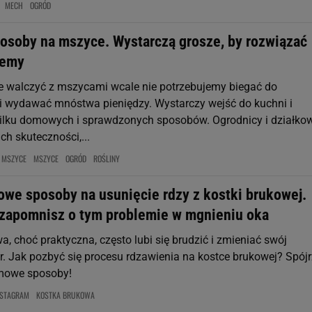
MECH
OGRÓD
soby na mszyce. Wystarczą grosze, by rozwiązać
lemy
e walczyć z mszycami wcale nie potrzebujemy biegać do
i wydawać mnóstwa pieniędzy. Wystarczy wejść do kuchni i
kilku domowych i sprawdzonych sposobów. Ogrodnicy i działko
ch skuteczności,...
 MSZYCE
MSZYCE
OGRÓD
ROŚLINY
we sposoby na usunięcie rdzy z kostki brukowej.
 zapomnisz o tym problemie w mgnieniu oka
, choć praktyczna, często lubi się brudzić i zmieniać swój
or. Jak pozbyć się procesu rdzawienia na kostce brukowej? Spój
omowe sposoby!
NSTAGRAM
KOSTKA BRUKOWA