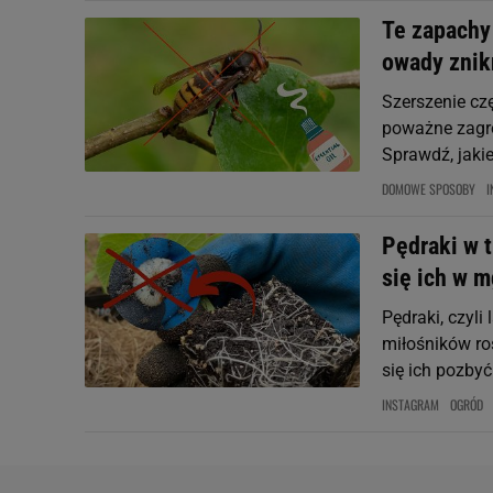
Te zapachy 
owady znik
Szerszenie cz
poważne zagro
Sprawdź, jakie
DOMOWE SPOSOBY
I
Pędraki w 
się ich w 
Pędraki, czyl
miłośników roś
się ich pozbyć
INSTAGRAM
OGRÓD