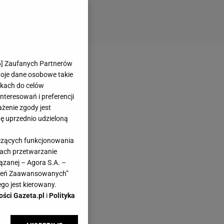
6
] Zaufanych Partnerów
woje dane osobowe takie
likach do celów
teresowań i preferencji
ażenie zgody jest
dę uprzednio udzieloną
yczących funkcjonowania
kach przetwarzanie
ązanej – Agora S.A. –
awień Zaawansowanych”
go jest kierowany.
ości Gazeta.pl
i
Polityka