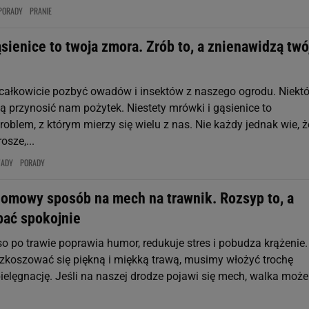
PORADY
PRANIE
sienice to twoja zmora. Zrób to, a znienawidzą twó
k całkowicie pozbyć owadów i insektów z naszego ogrodu. Niektó
ią przynosić nam pożytek. Niestety mrówki i gąsienice to
blem, z którym mierzy się wielu z nas. Nie każdy jednak wie, ż
osze,...
ADY
PORADY
domowy sposób na mech na trawnik. Rozsyp to, a
pać spokojnie
o po trawie poprawia humor, redukuje stres i pobudza krążenie.
zkoszować się piękną i miękką trawą, musimy włożyć trochę
pielęgnację. Jeśli na naszej drodze pojawi się mech, walka może