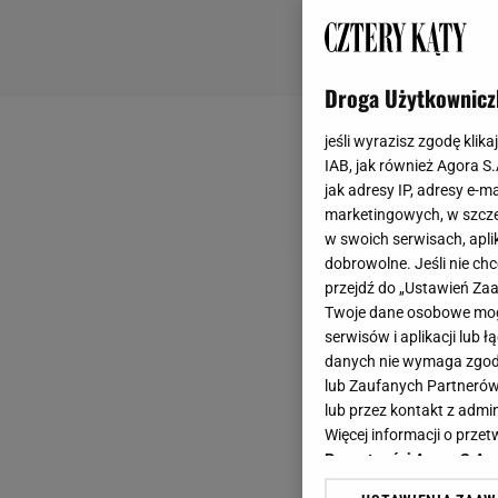
Droga Użytkownicz
jeśli wyrazisz zgodę klika
IAB, jak również Agora S
jak adresy IP, adresy e-m
marketingowych, w szcze
w swoich serwisach, aplik
dobrowolne. Jeśli nie ch
przejdź do „Ustawień Z
Twoje dane osobowe mogą
serwisów i aplikacji lub
danych nie wymaga zgody 
lub Zaufanych Partnerów
lub przez kontakt z admi
Więcej informacji o prz
Prywatności Agora S.A.