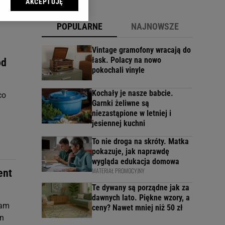
AKCEPTUJĘ
l sp. z o.o., jej
ić swoje preferencje
POPULARNE
NAJNOWSZE
arzania danych poprzez
ych”. Zmiana ustawień
Vintage gramofony wracają do
łask. Polacy na nowo
od
pokochali vinyle
ach:
 celów identyfikacji.
omiar reklam i treści,
Kochały je nasze babcie.
co
Garnki żeliwne są
niezastąpione w letniej i
jesiennej kuchni
To nie droga na skróty. Matka
pokazuje, jak naprawdę
wygląda edukacja domowa
MATERIAŁ PROMOCYJNY
ent
Te dywany są porządne jak za
dawnych lato. Piękne wzory, a
łam
ceny? Nawet mniej niż 50 zł
en