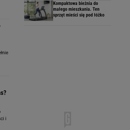
Kompaktowa bieżnia do
małego mieszkania. Ten
sprzęt mieści się pod łóżko
y
łnie
as?
o
ci i