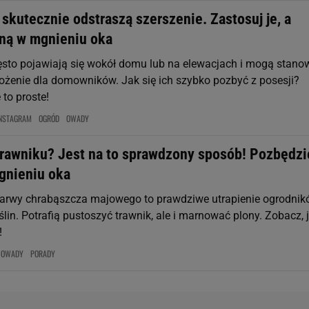
skutecznie odstraszą szerszenie. Zastosuj je, a
ną w mgnieniu oka
ęsto pojawiają się wokół domu lub na elewacjach i mogą stano
żenie dla domowników. Jak się ich szybko pozbyć z posesji?
 to proste!
NSTAGRAM
OGRÓD
OWADY
trawniku? Jest na to sprawdzony sposób! Pozbędzi
mgnieniu oka
i larwy chrabąszcza majowego to prawdziwe utrapienie ogrodnik
lin. Potrafią pustoszyć trawnik, ale i marnować plony. Zobacz, 
!
OWADY
PORADY