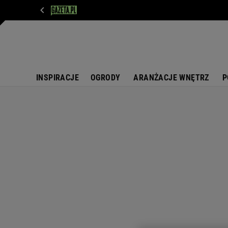
WIADOMOŚCI
NEXT
SPORT
PLOTEK
D
INSPIRACJE
OGRODY
ARANŻACJE WNĘTRZ
P