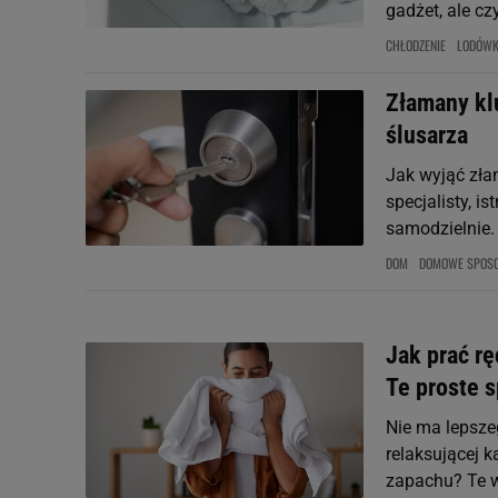
gadżet, ale cz
CHŁODZENIE
LODÓW
Złamany kl
ślusarza
Jak wyjąć zła
specjalisty, i
samodzielnie. 
DOM
DOMOWE SPOS
Jak prać rę
Te proste 
Nie ma lepsze
relaksującej k
zapachu? Te 