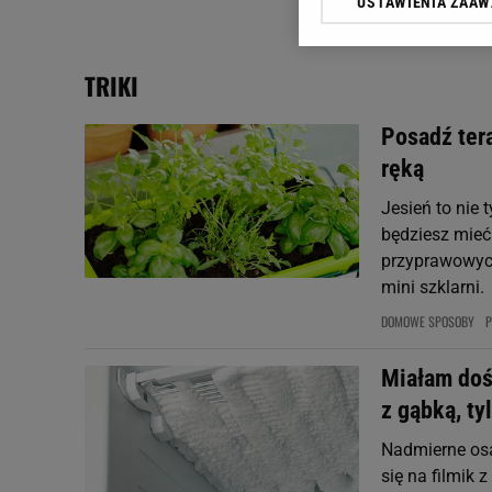
USTAWIENIA ZAA
Klikając „Akceptuję” wyra
Zaufanych Partnerów i A
dotyczące plików cookie,
TRIKI
odnośnik „Ustawienia pr
plików cookie możliwa je
Posadź ter
My, nasi Zaufani Partne
ręką
Użycie dokładnych danych
Przechowywanie informacji
Jesień to nie 
badnie odbiorców i uleps
będziesz mieć
przyprawowych
mini szklarni.
DOMOWE SPOSOBY
Miałam doś
z gąbką, ty
Nadmierne osa
się na filmik