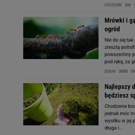
CZYSZCZENIE
DOM
Mrówki i gą
ogród
Nie da się ta
zresztą potraf
powszechny pro
pod ręką, za gr
DZIAŁKA
OGRÓD
OW
Najlepszy 
będziesz s
Chodzenie bos
jednak móc ro
wysiłku w jej 
długa i...