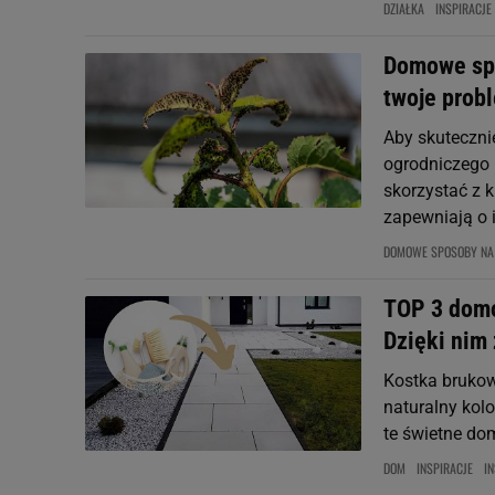
DZIAŁKA
INSPIRACJE
Domowe spo
twoje prob
Aby skuteczni
ogrodniczego 
skorzystać z 
zapewniają o i
DOMOWE SPOSOBY NA
TOP 3 domo
Dzięki nim
Kostka brukowa
naturalny kol
te świetne d
DOM
INSPIRACJE
I