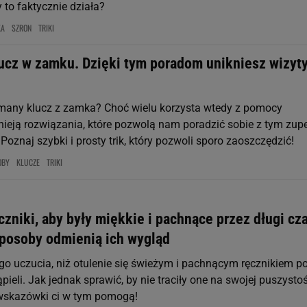
y to faktycznie działa?
KA
SZRON
TRIKI
ucz w zamku. Dzięki tym poradom unikniesz wizyt
many klucz z zamka? Choć wielu korzysta wtedy z pomocy
stnieją rozwiązania, które pozwolą nam poradzić sobie z tym zupe
Poznaj szybki i prosty trik, który pozwoli sporo zaoszczędzić!
OBY
KLUCZE
TRIKI
czniki, aby były miękkie i pachnące przez długi cz
sposoby odmienią ich wygląd
go uczucia, niż otulenie się świeżym i pachnącym ręcznikiem p
ąpieli. Jak jednak sprawić, by nie traciły one na swojej puszystoś
wskazówki ci w tym pomogą!