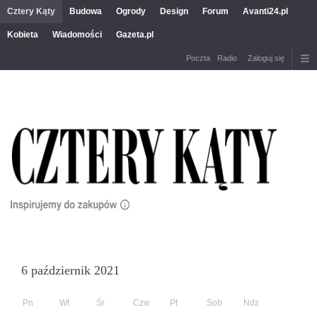
Cztery Kąty
Budowa
Ogrody
Design
Forum
Avanti24.pl
Kobieta
Wiadomości
Gazeta.pl
Poczta
Radio
Zaloguj się
6 październik 2021
Pn
Wt
Śr
Czw
Pt
Sob
Ndz