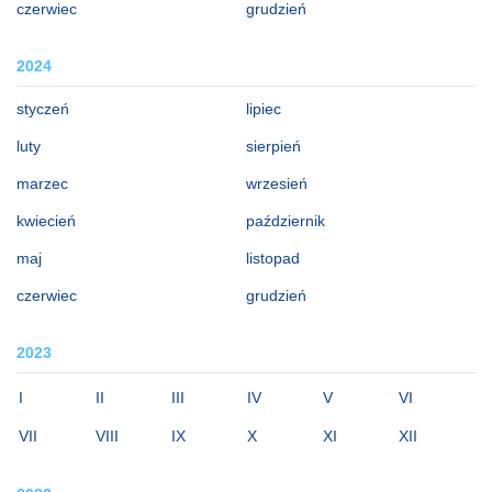
czerwiec
grudzień
2024
styczeń
lipiec
luty
sierpień
marzec
wrzesień
kwiecień
październik
maj
listopad
czerwiec
grudzień
2023
I
II
III
IV
V
VI
VII
VIII
IX
X
XI
XII