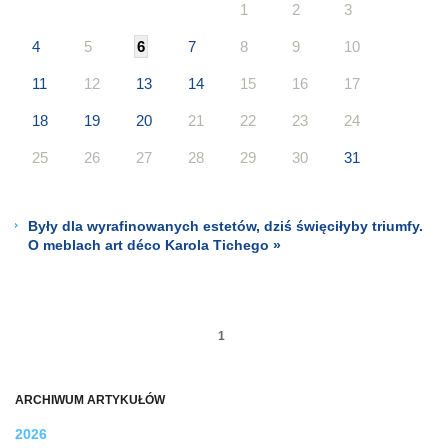
1
2
3
4
5
6
7
8
9
10
11
12
13
14
15
16
17
18
19
20
21
22
23
24
25
26
27
28
29
30
31
Były dla wyrafinowanych estetów, dziś święciłyby triumfy.
O meblach art déco Karola Tichego »
1
ARCHIWUM ARTYKUŁÓW
2026