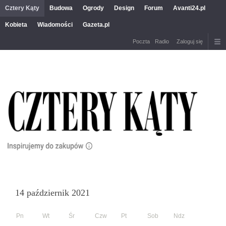
Cztery Kąty
Budowa
Ogrody
Design
Forum
Avanti24.pl
Kobieta
Wiadomości
Gazeta.pl
Poczta
Radio
Zaloguj się
14 październik 2021
Pn
Wt
Śr
Czw
Pt
Sob
Ndz