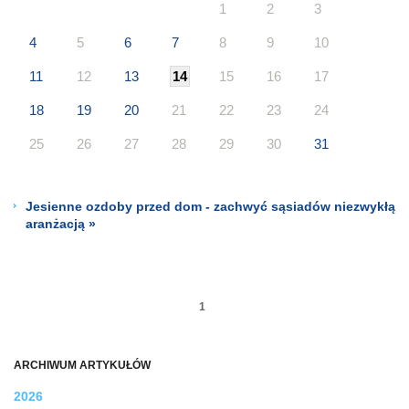
1
2
3
4
5
6
7
8
9
10
11
12
13
14
15
16
17
18
19
20
21
22
23
24
25
26
27
28
29
30
31
Jesienne ozdoby przed dom - zachwyć sąsiadów niezwykłą
aranżacją »
1
ARCHIWUM ARTYKUŁÓW
2026