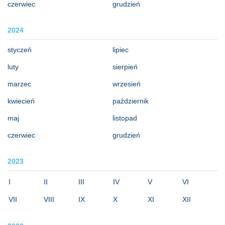
czerwiec
grudzień
2024
styczeń
lipiec
luty
sierpień
marzec
wrzesień
kwiecień
październik
maj
listopad
czerwiec
grudzień
2023
I
II
III
IV
V
VI
VII
VIII
IX
X
XI
XII