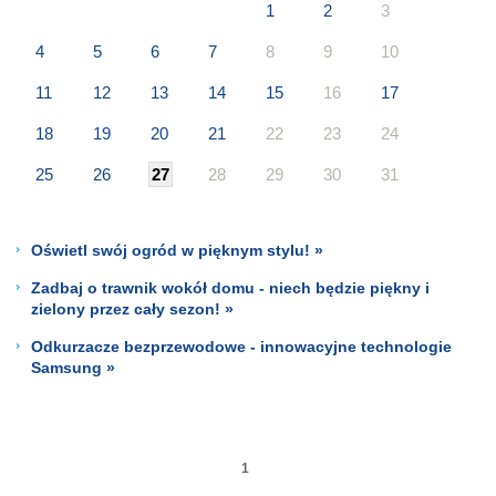
1
2
3
4
5
6
7
8
9
10
11
12
13
14
15
16
17
18
19
20
21
22
23
24
25
26
27
28
29
30
31
Oświetl swój ogród w pięknym stylu! »
Zadbaj o trawnik wokół domu - niech będzie piękny i
zielony przez cały sezon! »
Odkurzacze bezprzewodowe - innowacyjne technologie
Samsung »
1