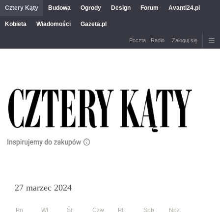
Cztery Kąty
Budowa
Ogrody
Design
Forum
Avanti24.pl
Kobieta
Wiadomości
Gazeta.pl
Poczta
Radio
Zaloguj się
27 marzec 2024
Pn
Wt
Śr
Czw
Pt
Sob
Ndz