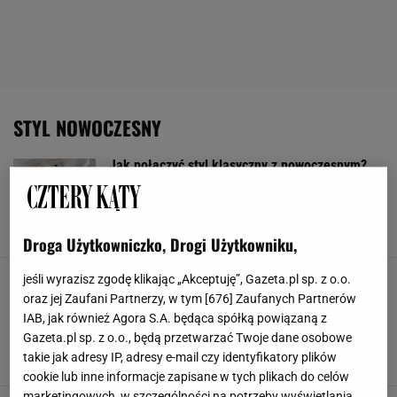
STYL NOWOCZESNY
Jak połączyć styl klasyczny z nowoczesnym?
Dzięki temu twoje wnętrza nabiorą unikalnego
wyglądu
ARANŻACJE WNĘTRZ
DODATKI DO DOMU
KLASYCZNE WNĘTRZA
NOWOCZESNE WNĘTRZA
Droga Użytkowniczko, Drogi Użytkowniku,
Styl rustykalny nowoczesny, mix wiejskiej
jeśli wyrazisz zgodę klikając „Akceptuję”, Gazeta.pl sp. z o.o.
sielanki z miejskim klimatem. Stwórz
oraz jej Zaufani Partnerzy, w tym [
676
] Zaufanych Partnerów
harmonijną przestrzeń
IAB, jak również Agora S.A. będąca spółką powiązaną z
STYL NOWOCZESNY
STYL RUSTYKALNY
Gazeta.pl sp. z o.o., będą przetwarzać Twoje dane osobowe
STYL RUSTYKALNY NOWOCZESNY
takie jak adresy IP, adresy e-mail czy identyfikatory plików
STYL RUSTYKALNY NOWOCZESNY KUCHNIA
cookie lub inne informacje zapisane w tych plikach do celów
marketingowych, w szczególności na potrzeby wyświetlania