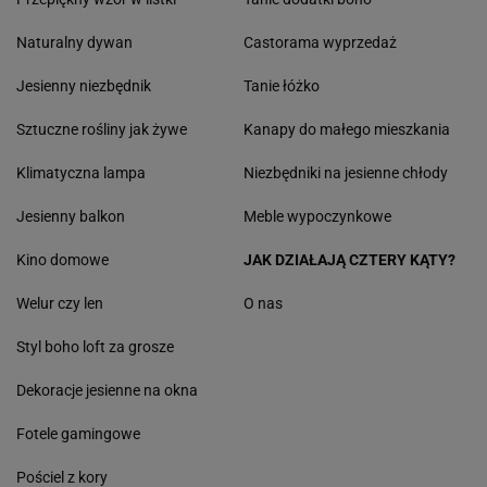
Naturalny dywan
Castorama wyprzedaż
Jesienny niezbędnik
Tanie łóżko
Sztuczne rośliny jak żywe
Kanapy do małego mieszkania
Klimatyczna lampa
Niezbędniki na jesienne chłody
Jesienny balkon
Meble wypoczynkowe
Kino domowe
JAK DZIAŁAJĄ CZTERY KĄTY?
Welur czy len
O nas
Styl boho loft za grosze
Dekoracje jesienne na okna
Fotele gamingowe
Pościel z kory