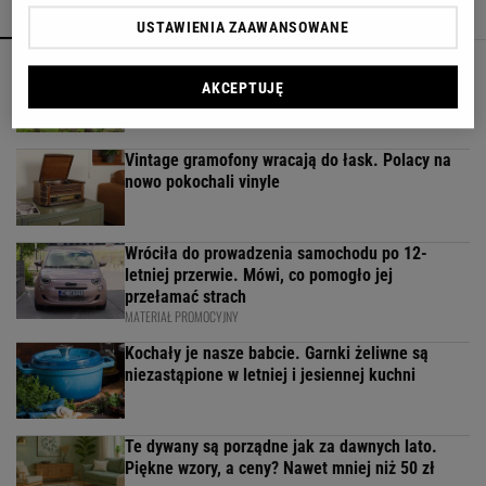
POPULARNE
NAJNOWSZE
USTAWIENIA ZAAWANSOWANE
Fotopułapka przyłapie każdego, kto odwiedza
ogród w nocy. I sarnę, i złodzieja
AKCEPTUJĘ
Vintage gramofony wracają do łask. Polacy na
nowo pokochali vinyle
Wróciła do prowadzenia samochodu po 12-
letniej przerwie. Mówi, co pomogło jej
przełamać strach
MATERIAŁ PROMOCYJNY
Kochały je nasze babcie. Garnki żeliwne są
niezastąpione w letniej i jesiennej kuchni
Te dywany są porządne jak za dawnych lato.
Piękne wzory, a ceny? Nawet mniej niż 50 zł