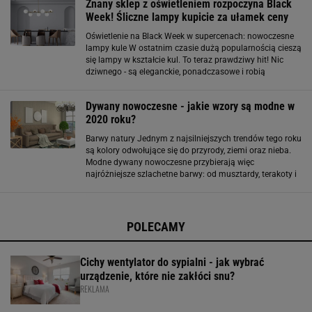
Znany sklep z oświetleniem rozpoczyna Black
Week! Śliczne lampy kupicie za ułamek ceny
Oświetlenie na Black Week w supercenach: nowoczesne
lampy kule W ostatnim czasie dużą popularnością cieszą
się lampy w kształcie kul. To teraz prawdziwy hit! Nic
dziwnego - są eleganckie, ponadczasowe i robią
wrażenie. Kształt lamp jest stosunkowo prosty - zakłada
istnienie ramy oraz przymocowanych
Dywany nowoczesne - jakie wzory są modne w
2020 roku?
Barwy natury Jednym z najsilniejszych trendów tego roku
są kolory odwołujące się do przyrody, ziemi oraz nieba.
Modne dywany nowoczesne przybierają więc
najróżniejsze szlachetne barwy: od musztardy, terakoty i
przydymionego różu, poprzez wiśnię, szkarłat, mahoń i
szmaragdową zieleń, aż po głęboki
POLECAMY
Cichy wentylator do sypialni - jak wybrać
urządzenie, które nie zakłóci snu?
REKLAMA