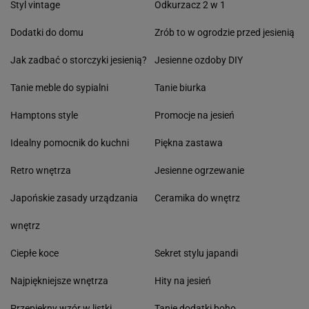
Styl vintage
Odkurzacz 2 w 1
Dodatki do domu
Zrób to w ogrodzie przed jesienią
Jak zadbać o storczyki jesienią?
Jesienne ozdoby DIY
Tanie meble do sypialni
Tanie biurka
Hamptons style
Promocje na jesień
Idealny pomocnik do kuchni
Piękna zastawa
Retro wnętrza
Jesienne ogrzewanie
Japońskie zasady urządzania
Ceramika do wnętrz
wnętrz
Ciepłe koce
Sekret stylu japandi
Najpiękniejsze wnętrza
Hity na jesień
Przepiękny wzór w listki
Tanie dodatki boho