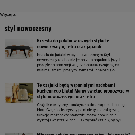
Więcej o:
styl nowoczesny
Krzesła do jadalni w różnych stylach:
nowoczesnym, retro oraz japandi
Krzesła do jadalni w stylu nowoczesnym Styl
nowoczesny to obecnie jedno z najpopularniejszych
podejść do aranżacji wnętrz. Charakteryzuje się on
minimalizmem, prostymi formami i dbałością o
funkcjonalność. Krzesła do jadalni w stylu nowoczesnym
często posiadają gładkie, proste linie, są wykonane
Te czajniki będą wspaniałymi ozdobami
kuchennego blatu! Mamy świetne propozycje w
stylu nowoczesnym oraz retro
Czajnik elektryczny - praktyczna dekoracja kuchennego
blatu Czajnik elektryczny pełni nie tylko praktyczną
funkcję, może także stanowić istotne dopełnienie
wystroju wnętrza kuchni. Jak wybrać czajnik, by był
prawdziwą ozdobą kuchennego blatu? Po pierwsze,
warto dopasować wybrany model do panującego