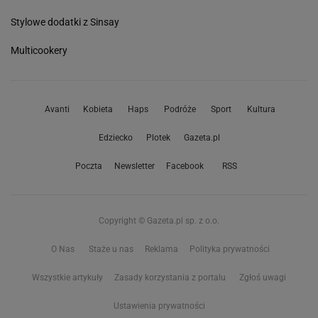
Stylowe dodatki z Sinsay
Multicookery
Avanti
Kobieta
Haps
Podróże
Sport
Kultura
Edziecko
Plotek
Gazeta.pl
Poczta
Newsletter
Facebook
RSS
Copyright © Gazeta.pl sp. z o.o.
O Nas
Staże u nas
Reklama
Polityka prywatności
Wszystkie artykuły
Zasady korzystania z portalu
Zgłoś uwagi
Ustawienia prywatności