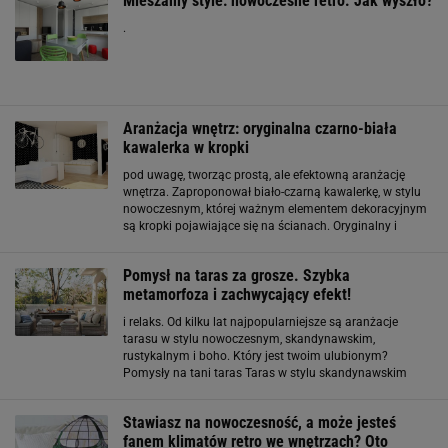
Mieszamy style: nowoczesne retro. Jak wyszło?
.
Aranżacja wnętrz: oryginalna czarno-biała
kawalerka w kropki
pod uwagę, tworząc prostą, ale efektowną aranżację
wnętrza. Zaproponował biało-czarną kawalerkę, w stylu
nowoczesnym, której ważnym elementem dekoracyjnym
są kropki pojawiające się na ścianach. Oryginalny i
odważny pomysł wygląda bardzo stylowo. Może się
spodobać zarówno ludziom młodym, jak i nieco
Pomysł na taras za grosze. Szybka
starszym
metamorfoza i zachwycający efekt!
i relaks. Od kilku lat najpopularniejsze są aranżacje
tarasu w stylu nowoczesnym, skandynawskim,
rustykalnym i boho. Który jest twoim ulubionym?
Pomysły na tani taras Taras w stylu skandynawskim
Decydując się na ten styl musisz wiedzieć, że królują tu
meble wykonane z drewna, rattanu, wikliny i plecionek
Stawiasz na nowoczesność, a może jesteś
fanem klimatów retro we wnętrzach? Oto