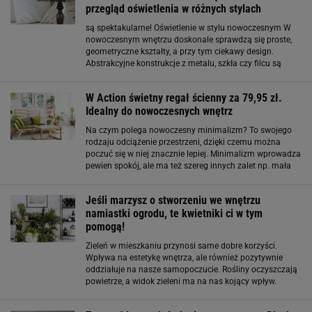
przegląd oświetlenia w różnych stylach
są spektakularne! Oświetlenie w stylu nowoczesnym W
nowoczesnym wnętrzu doskonale sprawdzą się proste,
geometryczne kształty, a przy tym ciekawy design.
Abstrakcyjne konstrukcje z metalu, szkła czy filcu są
obecnie bardzo modne. Takie lampy umieszczone na
środku pomieszczenia będą niczym rzeźba albo biżuteria
W Action świetny regał ścienny za 79,95 zł.
Idealny do nowoczesnych wnętrz
Na czym polega nowoczesny minimalizm? To swojego
rodzaju odciążenie przestrzeni, dzięki czemu można
poczuć się w niej znacznie lepiej. Minimalizm wprowadza
pewien spokój, ale ma też szereg innych zalet np. mała
ilość dodatków = mniej bałaganu. Niezagracona
przestrzeń dużo wolniej mu ulega. Po
Jeśli marzysz o stworzeniu we wnętrzu
namiastki ogrodu, te kwietniki ci w tym
pomogą!
Zieleń w mieszkaniu przynosi same dobre korzyści.
Wpływa na estetykę wnętrza, ale również pozytywnie
oddziałuje na nasze samopoczucie. Rośliny oczyszczają
powietrze, a widok zieleni ma na nas kojący wpływ.
Przestrzeń wzbogacona o piękne kwiaty zmienia się nie
do poznania. Rośliny wnoszą do wnętrza