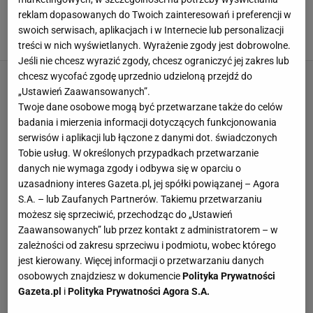
Nowoczesne mieszkanie nawiązujące do lat 60.
reklam dopasowanych do Twoich zainteresowań i preferencji w
ARANŻACJE WNĘTRZ
ARCHITEKTURA
MIESZKANIA
swoich serwisach, aplikacjach i w Internecie lub personalizacji
PROJEKTOWANIE WNĘTRZ
treści w nich wyświetlanych. Wyrażenie zgody jest dobrowolne.
Jeśli nie chcesz wyrazić zgody, chcesz ograniczyć jej zakres lub
chcesz wycofać zgodę uprzednio udzieloną przejdź do
„Ustawień Zaawansowanych”.
Twoje dane osobowe mogą być przetwarzane także do celów
badania i mierzenia informacji dotyczących funkcjonowania
serwisów i aplikacji lub łączone z danymi dot. świadczonych
Tobie usług. W określonych przypadkach przetwarzanie
danych nie wymaga zgody i odbywa się w oparciu o
uzasadniony interes Gazeta.pl, jej spółki powiązanej – Agora
S.A. – lub Zaufanych Partnerów. Takiemu przetwarzaniu
możesz się sprzeciwić, przechodząc do „Ustawień
Zaawansowanych” lub przez kontakt z administratorem – w
zależności od zakresu sprzeciwu i podmiotu, wobec którego
jest kierowany. Więcej informacji o przetwarzaniu danych
osobowych znajdziesz w dokumencie
Polityka Prywatności
Gazeta.pl
i
Polityka Prywatności Agora S.A.