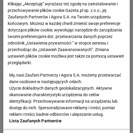
Klikając „Akceptuję” wyrażasz też zgodę na zainstalowanie i
przechowywanie plików cookie Gazeta.pl sp. z o.o., jej
Zaufanych Partnerów i Agora S.A. na Twoim urządzeniu
końcowym. Możesz w każdej chwili zmienić swoje preferencje
dotyczące plików cookie, wywołując narzędzie do zarządzania
Trzy najmodniejsze aranżacje salonu
twoimi preferencjami dot. przetwarzania danych poprzez
DODATKI
SALON
STYL MINIMALISTYCZNY
STYL NOWOCZESNY
odnośnik „Ustawienia prywatności ” w stopce serwisu i
przechodząc do „Ustawień Zaawansowanych”. Zmiana
ustawień plików cookie możliwa jest także za pomocą ustawień
Jak ocieplić nowoczesne wnętrze?
przeglądarki.
ARANŻACJE WNĘTRZ
DEKORACJE
INSPIRACJE
MIESZKANIA
My, nasi Zaufani Partnerzy i Agora S.A. możemy przetwarzać
dane osobowe w następujących celach:
Użycie dokładnych danych geolokalizacyjnych. Aktywne
Otwarta przestrzeń, ciekawe detale. Oto
skanowanie charakterystyki urządzenia do celów
mieszkanie pary młodych ludzi
identyfikacji. Przechowywanie informacji na urządzeniu lub
ARANŻACJE WNĘTRZ
INSPIRACJE
MEBLE
MIESZKANIA
dostęp do nich. Spersonalizowane reklamy i treści, pomiar
reklam i treści, badnie odbiorców i ulepszanie usług.
Lista Zaufanych Partnerów