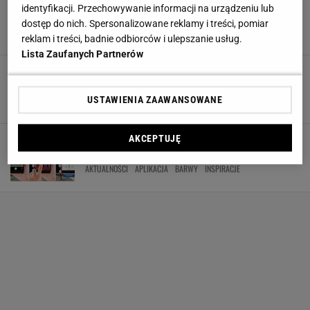
Technologia stworzona do Twoich potrzeb.
identyfikacji. Przechowywanie informacji na urządzeniu lub
Najlepsze oferty i niezawodna jakość!
dostęp do nich. Spersonalizowane reklamy i treści, pomiar
LAPTOPY
SMARTFONY
TECHNOLOGIE
WNĘTRZA
reklam i treści, badnie odbiorców i ulepszanie usług.
Lista Zaufanych Partnerów
Telewizor QLED 8K: 33 miliony inteligentnych
pikseli
USTAWIENIA ZAAWANSOWANE
AKTUALNOŚCI
ROZRYWKA
SALON
SAMSUNG
AKCEPTUJĘ
Color Capture od Benjamin Moore - aplikacja,
która pomoże znaleźć nazwę koloru
AKTUALNOŚCI
APLIKACJA
BARWY
INSPIRACJE