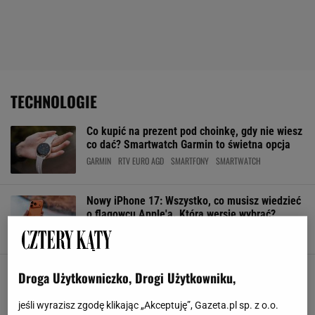
TECHNOLOGIE
Co kupić na prezent pod choinkę, gdy nie wiesz
co dać? Smartwatch Garmin to świetna opcja
GARMIN
RTV EURO AGD
SMARTFONY
SMARTWATCH
Nowy iPhone 17: Wszystko, co musisz wiedzieć
o flagowcu Apple'a. Którą wersję wybrać?
APPLE
IPHONE
NOWE TECHNOLOGIE
SMARTFONY
Najdziwniejsze usprawnienia smart home,
Droga Użytkowniczko, Drogi Użytkowniku,
których potrzebujesz w swoim domu - choć
jeszcze tego nie wiesz
jeśli wyrazisz zgodę klikając „Akceptuję”, Gazeta.pl sp. z o.o.
ARANŻACJE WNĘTRZ
DESIGN
NOWE TECHNOLOGIE
SMART HOME