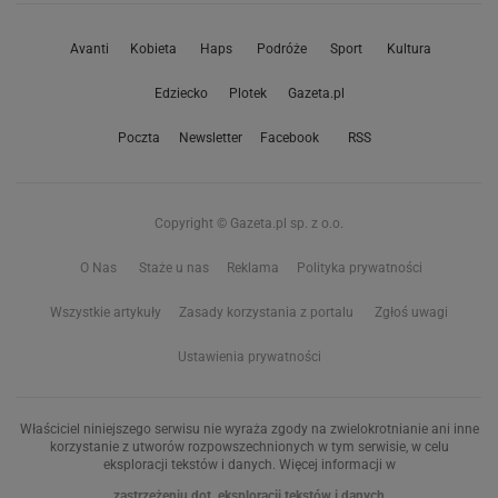
Avanti
Kobieta
Haps
Podróże
Sport
Kultura
Edziecko
Plotek
Gazeta.pl
Poczta
Newsletter
Facebook
RSS
Copyright © Gazeta.pl sp. z o.o.
O Nas
Staże u nas
Reklama
Polityka prywatności
Wszystkie artykuły
Zasady korzystania z portalu
Zgłoś uwagi
Ustawienia prywatności
Właściciel niniejszego serwisu nie wyraża zgody na zwielokrotnianie ani inne
korzystanie z utworów rozpowszechnionych w tym serwisie, w celu
eksploracji tekstów i danych. Więcej informacji w
zastrzeżeniu dot. eksploracji tekstów i danych