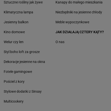
Sztuczne rośliny jak żywe
Kanapy do małego mieszkania
Klimatyczna lampa
Niezbędniki na jesienne chłody
Jesienny balkon
Meble wypoczynkowe
Kino domowe
JAK DZIAŁAJĄ CZTERY KĄTY?
Welur czy len
O nas
Styl boho loft za grosze
Dekoracje jesienne na okna
Fotele gamingowe
Pościel z kory
Stylowe dodatki z Sinsay
Multicookery