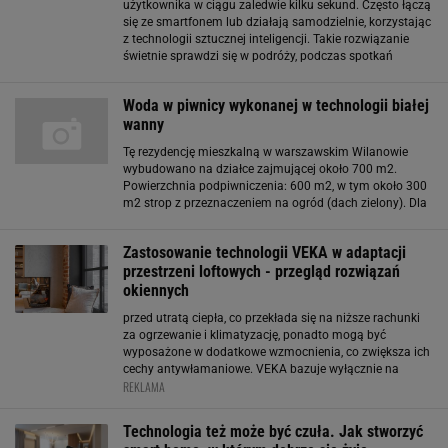
użytkownika w ciągu zaledwie kilku sekund. Często łączą
się ze smartfonem lub działają samodzielnie, korzystając
z technologii sztucznej inteligencji. Takie rozwiązanie
świetnie sprawdzi się w podróży, podczas spotkań
biznesowych z zagranicznymi partnerami, a także w
codziennych sytuacjach - na przykład
Woda w piwnicy wykonanej w technologii białej
wanny
Tę rezydencję mieszkalną w warszawskim Wilanowie
wybudowano na działce zajmującej około 700 m2.
Powierzchnia podpiwniczenia: 600 m2, w tym około 300
m2 strop z przeznaczeniem na ogród (dach zielony). Dla
zapewnienia ochrony piwnicy przed wilgocią i wodą
gruntową, wybrano technologię białej wanny
Zastosowanie technologii VEKA w adaptacji
przestrzeni loftowych - przegląd rozwiązań
okiennych
przed utratą ciepła, co przekłada się na niższe rachunki
za ogrzewanie i klimatyzację, ponadto mogą być
wyposażone w dodatkowe wzmocnienia, co zwiększa ich
cechy antywłamaniowe. VEKA bazuje wyłącznie na
REKLAMA
nowoczesnych materiałach i technologiach, w tym
stosuje powłoki niskoemisyjne. Każdy element okna
wykonany
Technologia też może być czuła. Jak stworzyć