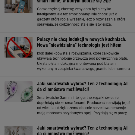
smart home, w którym dobrze się żyje
Coraz częściej chcemy, żeby dom był nie tylko
inteligentny, ale też emocjonalny. Nie chodzi już o
gadżety, które robią wrażenie, lecz o rozwiązania, które
sprawiają, że codzienność staje się łatwiejsza,
spokojniejsza i bardziej naturalna. Smart home z duszą
to wnętrze, w którym technologia pracuje
Polacy nie chcą indukcji w nowych kuchniach.
Nowa "niewidzialna" technologia jest hitem
krok dalej - powstają rozwiązania, które całkowicie
ukrywają technologię grzewczą pod powierzchnią blatu.
Ukryta płyta indukcyjna montowana pod blatem
wykonanym ze spieku kwarcowego, granitu lub marmuru
działa na podobnej zasadzie co klasyczna indukcja. Pole
magnetyczne podgrzewa tylko dno garnka, a
Jaki smartwatch wybrać? Ten z technologią AI
da ci mnóstwo możliwości!
Smartwatche Garmin Inteligentne zegarki świetnie
dopełniają się ze smarfonami. Producenci rozwijają je już
od wielu lat, dzięki czemu obecnie sprzedawane wersje
mają mnóstwo przydatnych opcji. Przydają się w pracy,
w domu albo podczas uprawiania rozmaitych
aktywności fizycznych. Użytkownicy
Jaki smartwatch wybrać? Ten z technologią AI
da ci mnóstwo możliwości!