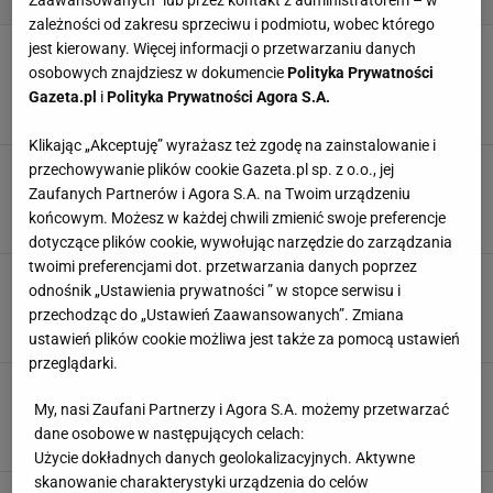
zależności od zakresu sprzeciwu i podmiotu, wobec którego
jest kierowany. Więcej informacji o przetwarzaniu danych
10 sposobów, w jakie smart home zmniejszył
moje rachunki. Prąd, ogrzewanie, woda -
osobowych znajdziesz w dokumencie
Polityka Prywatności
sprawdź sama
Gazeta.pl
i
Polityka Prywatności Agora S.A.
ARANŻACJE WNĘTRZ
DESIGN
SMART HOME
TECHNOLOGIE
Klikając „Akceptuję” wyrażasz też zgodę na zainstalowanie i
Leje deszcz? Nic straconego. Zorganizuj sobie
przechowywanie plików cookie Gazeta.pl sp. z o.o., jej
w mieszkaniu kino domowe
Zaufanych Partnerów i Agora S.A. na Twoim urządzeniu
ARANŻACJE WNĘTRZ
DESIGN
GAMING
KINO DOMOWE
końcowym. Możesz w każdej chwili zmienić swoje preferencje
dotyczące plików cookie, wywołując narzędzie do zarządzania
twoimi preferencjami dot. przetwarzania danych poprzez
Ten trend podbija TikToka. Wyświetlają na
odnośnik „Ustawienia prywatności ” w stopce serwisu i
ścianach okna do innych światów
przechodząc do „Ustawień Zaawansowanych”. Zmiana
ARANŻACJE WNĘTRZ
DESIGN
GAMING
PROJEKTOWANIE WNĘTRZ
ustawień plików cookie możliwa jest także za pomocą ustawień
przeglądarki.
Odkryj Nintendo Switch - rozrywka z
przeszłości, która przeżywa wielki powrót!
My, nasi Zaufani Partnerzy i Agora S.A. możemy przetwarzać
dane osobowe w następujących celach:
GRACZE
GRY
NINTENDO
NINTENDO SWITCH
Użycie dokładnych danych geolokalizacyjnych. Aktywne
skanowanie charakterystyki urządzenia do celów