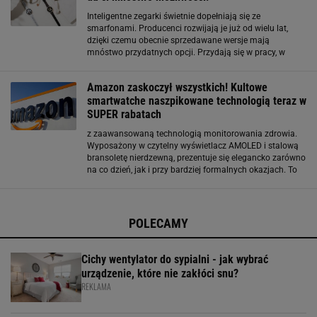
Inteligentne zegarki świetnie dopełniają się ze
smarfonami. Producenci rozwijają je już od wielu lat,
dzięki czemu obecnie sprzedawane wersje mają
mnóstwo przydatnych opcji. Przydają się w pracy, w
domu albo podczas uprawiania rozmaitych aktywności
fizycznych. Użytkownicy elektronicznych gadżetów
Amazon zaskoczył wszystkich! Kultowe
smartwatche naszpikowane technologią teraz w
SUPER rabatach
z zaawansowaną technologią monitorowania zdrowia.
Wyposażony w czytelny wyświetlacz AMOLED i stalową
bransoletę nierdzewną, prezentuje się elegancko zarówno
na co dzień, jak i przy bardziej formalnych okazjach. To
model stworzony z myślą o świadomej kontroli
organizmu. Oferuje funkcje EKG, pomiar HRV, tętna
POLECAMY
Cichy wentylator do sypialni - jak wybrać
urządzenie, które nie zakłóci snu?
REKLAMA