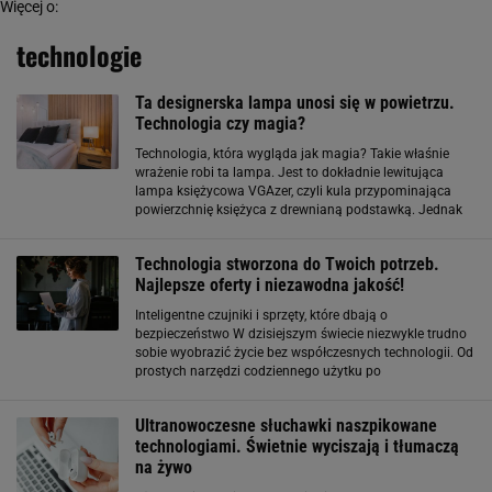
Więcej o:
technologie
Ta designerska lampa unosi się w powietrzu.
Technologia czy magia?
Technologia, która wygląda jak magia? Takie właśnie
wrażenie robi ta lampa. Jest to dokładnie lewitująca
lampa księżycowa VGAzer, czyli kula przypominająca
powierzchnię księżyca z drewnianą podstawką. Jednak
kula nie stoi na podstawce i nawet jej nie dotyka. Ona...
unosi się i obraca. Jest to coś magicznego
Technologia stworzona do Twoich potrzeb.
Najlepsze oferty i niezawodna jakość!
Inteligentne czujniki i sprzęty, które dbają o
bezpieczeństwo W dzisiejszym świecie niezwykle trudno
sobie wyobrazić życie bez współczesnych technologii. Od
prostych narzędzi codziennego użytku po
zaawansowane urządzenia, takie jak czujniki ruchu,
kamery do monitoringu, smartfony czy laptopy
Ultranowoczesne słuchawki naszpikowane
technologiami. Świetnie wyciszają i tłumaczą
na żywo