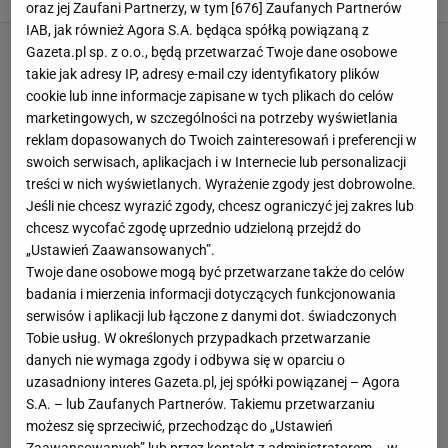
oraz jej Zaufani Partnerzy, w tym [
676
] Zaufanych Partnerów
IAB, jak również Agora S.A. będąca spółką powiązaną z
Gazeta.pl sp. z o.o., będą przetwarzać Twoje dane osobowe
takie jak adresy IP, adresy e-mail czy identyfikatory plików
cookie lub inne informacje zapisane w tych plikach do celów
marketingowych, w szczególności na potrzeby wyświetlania
reklam dopasowanych do Twoich zainteresowań i preferencji w
swoich serwisach, aplikacjach i w Internecie lub personalizacji
treści w nich wyświetlanych. Wyrażenie zgody jest dobrowolne.
Jeśli nie chcesz wyrazić zgody, chcesz ograniczyć jej zakres lub
chcesz wycofać zgodę uprzednio udzieloną przejdź do
„Ustawień Zaawansowanych”.
Twoje dane osobowe mogą być przetwarzane także do celów
badania i mierzenia informacji dotyczących funkcjonowania
serwisów i aplikacji lub łączone z danymi dot. świadczonych
Tobie usług. W określonych przypadkach przetwarzanie
danych nie wymaga zgody i odbywa się w oparciu o
uzasadniony interes Gazeta.pl, jej spółki powiązanej – Agora
S.A. – lub Zaufanych Partnerów. Takiemu przetwarzaniu
możesz się sprzeciwić, przechodząc do „Ustawień
Zaawansowanych” lub przez kontakt z administratorem – w