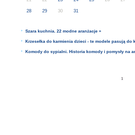
28
29
30
31
Szara kuchnia. 22 modne aranżacje »
Krzesełka do karmienia dzieci - te modele pasują do k
Komody do sypialni. Historia komody i pomysły na a
1