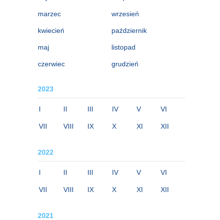
marzec
wrzesień
kwiecień
październik
maj
listopad
czerwiec
grudzień
2023
I
II
III
IV
V
VI
VII
VIII
IX
X
XI
XII
2022
I
II
III
IV
V
VI
VII
VIII
IX
X
XI
XII
2021