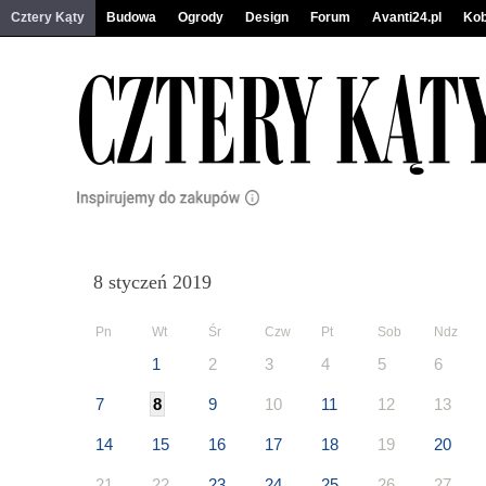
Cztery Kąty
Budowa
Ogrody
Design
Forum
Avanti24.pl
Kob
8 styczeń 2019
Pn
Wt
Śr
Czw
Pt
Sob
Ndz
1
2
3
4
5
6
7
8
9
10
11
12
13
14
15
16
17
18
19
20
21
22
23
24
25
26
27