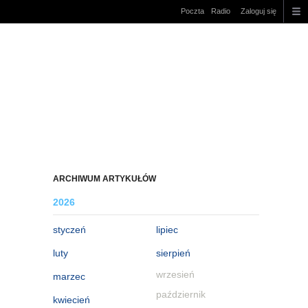
Poczta
Radio
Zaloguj się
ARCHIWUM ARTYKUŁÓW
2026
styczeń
lipiec
luty
sierpień
wrzesień
marzec
październik
kwiecień