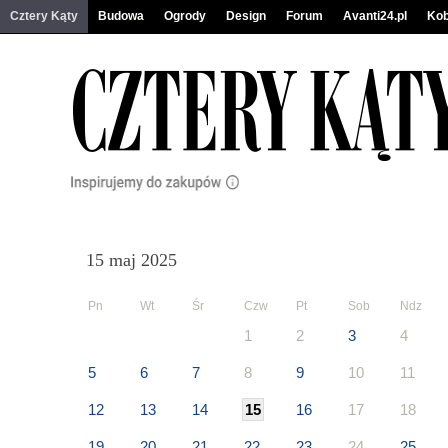
Cztery Kąty
Budowa
Ogrody
Design
Forum
Avanti24.pl
Kob
15 maj 2025
Pn
Wt
Śr
Czw
Pt
Sob
Ndz
1
2
3
4
5
6
7
8
9
10
11
12
13
14
15
16
17
18
19
20
21
22
23
24
25