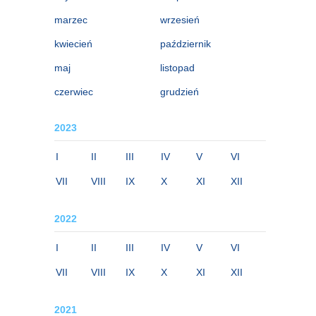
marzec
wrzesień
kwiecień
październik
maj
listopad
czerwiec
grudzień
2023
I
II
III
IV
V
VI
VII
VIII
IX
X
XI
XII
2022
I
II
III
IV
V
VI
VII
VIII
IX
X
XI
XII
2021