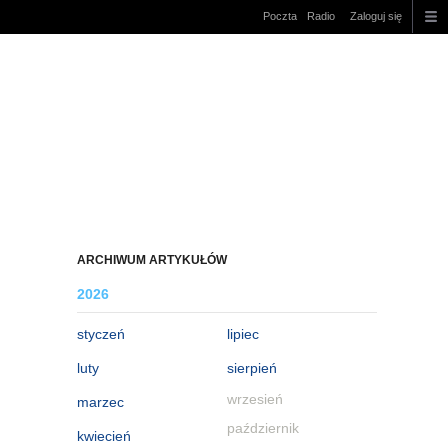
Poczta
Radio
Zaloguj się
ARCHIWUM ARTYKUŁÓW
2026
styczeń
lipiec
luty
sierpień
wrzesień
marzec
październik
kwiecień