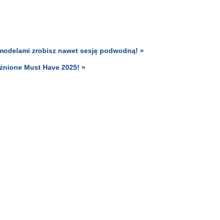
 modelami zrobisz nawet sesję podwodną! »
óżnione Must Have 2025! »