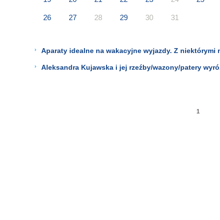
26
27
28
29
30
31
Aparaty idealne na wakacyjne wyjazdy. Z niektórymi
Aleksandra Kujawska i jej rzeźby/wazony/patery wyr
1