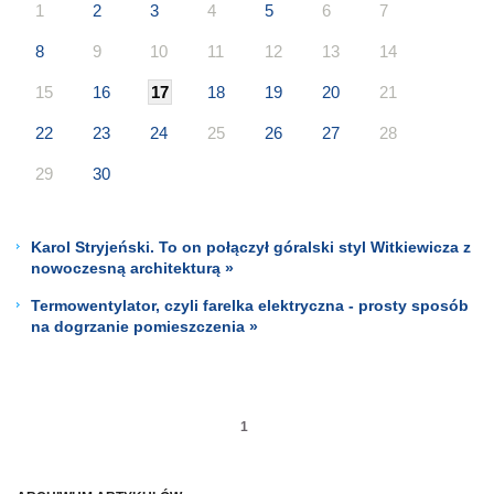
1
2
3
4
5
6
7
8
9
10
11
12
13
14
15
16
17
18
19
20
21
22
23
24
25
26
27
28
29
30
Karol Stryjeński. To on połączył góralski styl Witkiewicza z
nowoczesną architekturą »
Termowentylator, czyli farelka elektryczna - prosty sposób
na dogrzanie pomieszczenia »
1