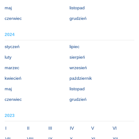
maj
listopad
czerwiec
grudzień
2024
styczeń
lipiec
luty
sierpień
marzec
wrzesień
kwiecień
październik
maj
listopad
czerwiec
grudzień
2023
I
II
III
IV
V
VI
VII
VIII
IX
X
XI
XII