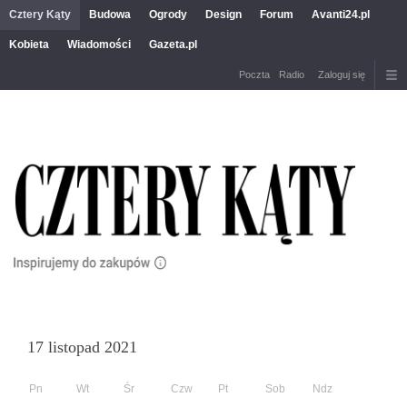
Cztery Kąty
Budowa
Ogrody
Design
Forum
Avanti24.pl
Kobieta
Wiadomości
Gazeta.pl
Poczta
Radio
Zaloguj się
17 listopad 2021
Pn
Wt
Śr
Czw
Pt
Sob
Ndz