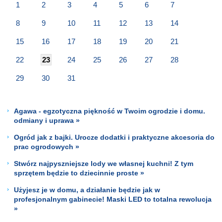
1
2
3
4
5
6
7
8
9
10
11
12
13
14
15
16
17
18
19
20
21
22
23
24
25
26
27
28
29
30
31
Agawa - egzotyczna piękność w Twoim ogrodzie i domu.
odmiany i uprawa »
Ogród jak z bajki. Urocze dodatki i praktyczne akcesoria do
prac ogrodowych »
Stwórz najpyszniejsze lody we własnej kuchni! Z tym
sprzętem będzie to dziecinnie proste »
Użyjesz je w domu, a działanie będzie jak w
profesjonalnym gabinecie! Maski LED to totalna rewolucja
»