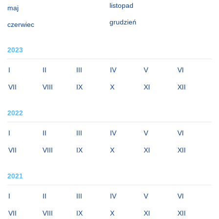
listopad
maj
grudzień
czerwiec
2023
I
II
III
IV
V
VI
VII
VIII
IX
X
XI
XII
2022
I
II
III
IV
V
VI
VII
VIII
IX
X
XI
XII
2021
I
II
III
IV
V
VI
VII
VIII
IX
X
XI
XII