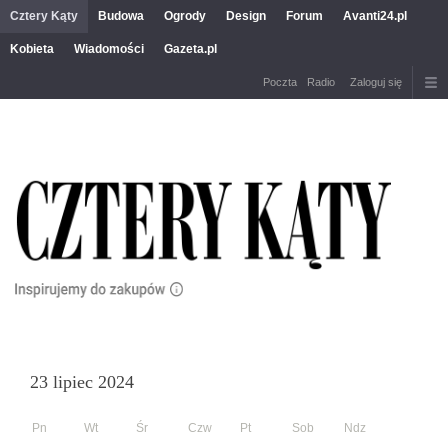
Cztery Kąty
Budowa
Ogrody
Design
Forum
Avanti24.pl
Kobieta
Wiadomości
Gazeta.pl
Poczta
Radio
Zaloguj się
23 lipiec 2024
Pn
Wt
Śr
Czw
Pt
Sob
Ndz