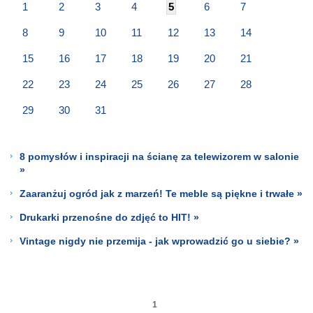
1
2
3
4
5
6
7
8
9
10
11
12
13
14
15
16
17
18
19
20
21
22
23
24
25
26
27
28
29
30
31
8 pomysłów i inspiracji na ścianę za telewizorem w salonie
»
Zaaranżuj ogród jak z marzeń! Te meble są piękne i trwałe »
Drukarki przenośne do zdjęć to HIT! »
Vintage nigdy nie przemija - jak wprowadzić go u siebie? »
1