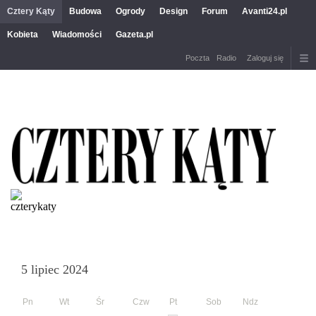
Cztery Kąty
Budowa
Ogrody
Design
Forum
Avanti24.pl
Kobieta
Wiadomości
Gazeta.pl
Poczta
Radio
Zaloguj się
5 lipiec 2024
Pn
Wt
Śr
Czw
Pt
Sob
Ndz