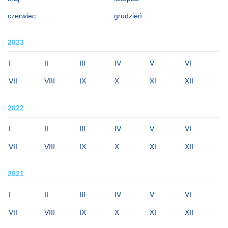
czerwiec
grudzień
2023
I
II
III
IV
V
VI
VII
VIII
IX
X
XI
XII
2022
I
II
III
IV
V
VI
VII
VIII
IX
X
XI
XII
2021
I
II
III
IV
V
VI
VII
VIII
IX
X
XI
XII