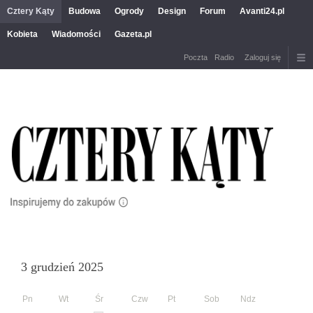
Cztery Kąty
Budowa
Ogrody
Design
Forum
Avanti24.pl
Kobieta
Wiadomości
Gazeta.pl
Poczta
Radio
Zaloguj się
3 grudzień 2025
Pn
Wt
Śr
Czw
Pt
Sob
Ndz