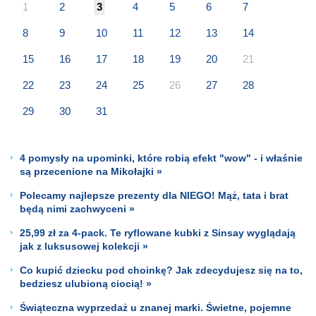
1
2
3
4
5
6
7
8
9
10
11
12
13
14
15
16
17
18
19
20
21
22
23
24
25
26
27
28
29
30
31
4 pomysły na upominki, które robią efekt "wow" - i właśnie
są przecenione na Mikołajki »
Polecamy najlepsze prezenty dla NIEGO! Mąż, tata i brat
będą nimi zachwyceni »
25,99 zł za 4-pack. Te ryflowane kubki z Sinsay wyglądają
jak z luksusowej kolekcji »
Co kupić dziecku pod choinkę? Jak zdecydujesz się na to,
bedziesz ulubioną ciocią! »
Świąteczna wyprzedaż u znanej marki. Świetne, pojemne