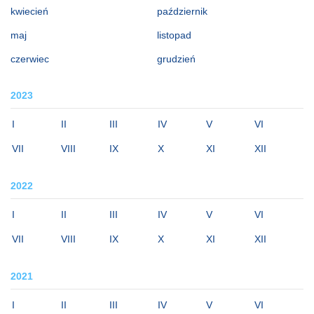
kwiecień
październik
maj
listopad
czerwiec
grudzień
2023
I
II
III
IV
V
VI
VII
VIII
IX
X
XI
XII
2022
I
II
III
IV
V
VI
VII
VIII
IX
X
XI
XII
2021
I
II
III
IV
V
VI