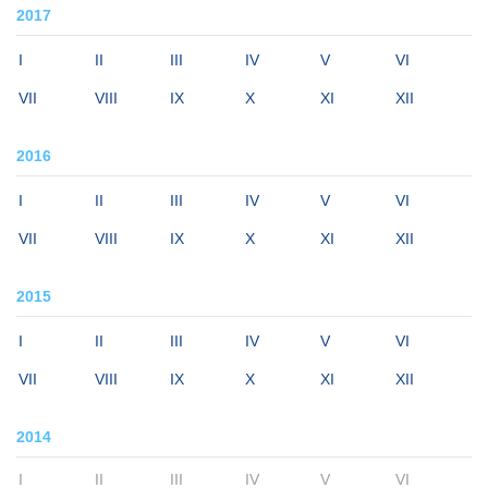
2017
I
II
III
IV
V
VI
VII
VIII
IX
X
XI
XII
2016
I
II
III
IV
V
VI
VII
VIII
IX
X
XI
XII
2015
I
II
III
IV
V
VI
VII
VIII
IX
X
XI
XII
2014
I
II
III
IV
V
VI