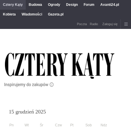
Cztery Kąty
Budowa
Ogrody
Design
Forum
Avanti24.pl
Kobieta
Wiadomości
Gazeta.pl
Poczta
Radio
Zaloguj się
15 grudzień 2025
Pn
Wt
Śr
Czw
Pt
Sob
Ndz