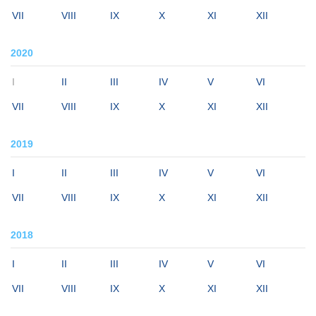
VII
VIII
IX
X
XI
XII
2020
I
II
III
IV
V
VI
VII
VIII
IX
X
XI
XII
2019
I
II
III
IV
V
VI
VII
VIII
IX
X
XI
XII
2018
I
II
III
IV
V
VI
VII
VIII
IX
X
XI
XII