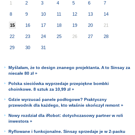
1
2
3
4
5
6
7
8
9
10
11
12
13
14
15
16
17
18
19
20
21
22
23
24
25
26
27
28
29
30
31
Myślałam, że to design znanego projektanta. A to Sinsay za
niecałe 80 zł »
Polska sieciówka wyprzedaje przepiękne bombki
choinkowe. 8 sztuk za 10,99 zł »
Gdzie wyrzucać panele podłogowe? Praktyczny
przewodnik dla każdego, kto właśnie skończył remont »
Nowy rozdział dla iRobot: dotychczasowy partner w roli
inwestora »
Ryflowane i funkcjonalne. Sinsay sprzedaje je w 2-packu