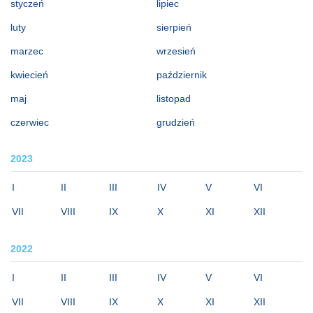
styczeń
lipiec
luty
sierpień
marzec
wrzesień
kwiecień
październik
maj
listopad
czerwiec
grudzień
2023
I
II
III
IV
V
VI
VII
VIII
IX
X
XI
XII
2022
I
II
III
IV
V
VI
VII
VIII
IX
X
XI
XII