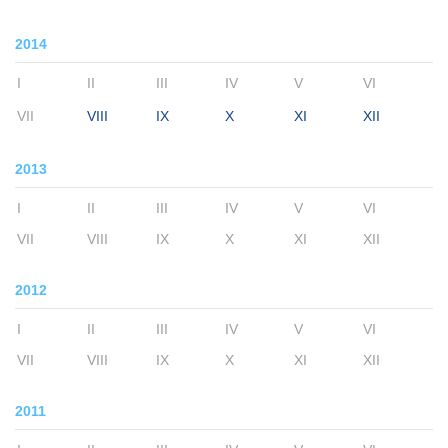
2014
I
II
III
IV
V
VI
VII
VIII
IX
X
XI
XII
2013
I
II
III
IV
V
VI
VII
VIII
IX
X
XI
XII
2012
I
II
III
IV
V
VI
VII
VIII
IX
X
XI
XII
2011