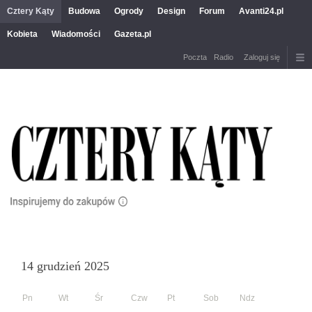
Cztery Kąty
Budowa
Ogrody
Design
Forum
Avanti24.pl
Kobieta
Wiadomości
Gazeta.pl
Poczta
Radio
Zaloguj się
14 grudzień 2025
Pn
Wt
Śr
Czw
Pt
Sob
Ndz