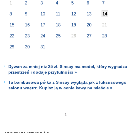
1
2
3
4
5
6
7
8
9
10
11
12
13
14
15
16
17
18
19
20
21
22
23
24
25
26
27
28
29
30
31
Dywan za mniej niż 25 zł. Sinsay ma model, który wygładza
przestrzeń i dodaje przytulności »
Ta bambusowa półka z Sinsay wygląda jak z luksusowego
salonu wnętrz. Kupisz ją w cenie kawy na mieście »
1