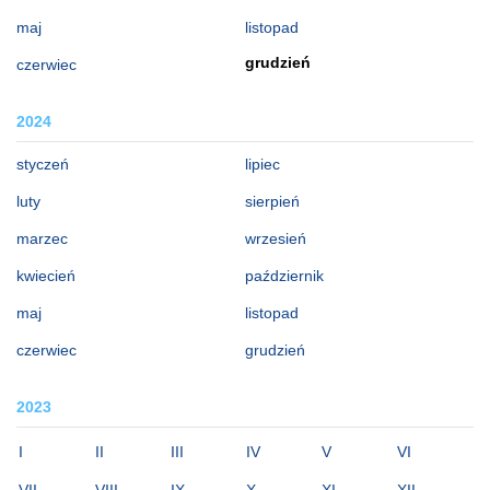
maj
listopad
grudzień
czerwiec
2024
styczeń
lipiec
luty
sierpień
marzec
wrzesień
kwiecień
październik
maj
listopad
czerwiec
grudzień
2023
I
II
III
IV
V
VI
VII
VIII
IX
X
XI
XII