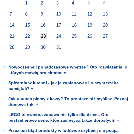
1
2
3
4
5
6
7
8
9
10
11
12
13
14
15
16
17
18
19
20
21
22
23
24
25
26
27
28
29
30
31
Nowoczesne i ponadczasowe wnętrze? Oto rozwiązania, o
których mówią projektanci »
Spiżarnia w kuchni - jak ją zaplanować i o czym trzeba
pamiętać? »
Jak usunąć plamy z kawy? To prostsze niż myślisz. Poznaj
domowe triki »
LEGO to świetna zabawa nie tylko dla dzieci. Oto
bestsellerowe serie, któe zachwycą także dorosłych! »
Przez ten błąd produkty w lodówce szybciej się psują.