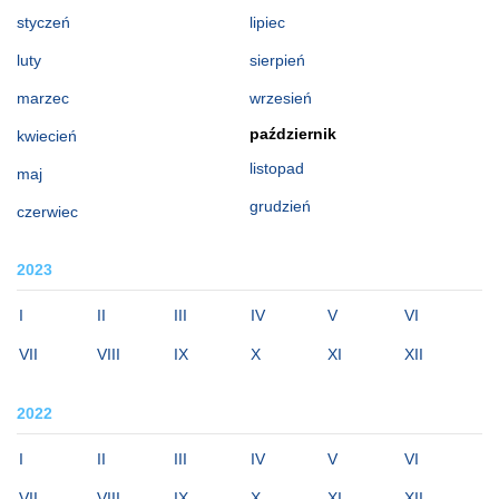
styczeń
lipiec
luty
sierpień
marzec
wrzesień
październik
kwiecień
listopad
maj
grudzień
czerwiec
2023
I
II
III
IV
V
VI
VII
VIII
IX
X
XI
XII
2022
I
II
III
IV
V
VI
VII
VIII
IX
X
XI
XII