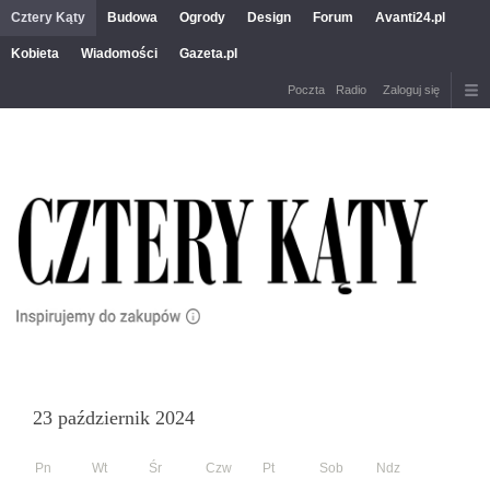
Cztery Kąty
Budowa
Ogrody
Design
Forum
Avanti24.pl
Kobieta
Wiadomości
Gazeta.pl
Poczta
Radio
Zaloguj się
23 październik 2024
Pn
Wt
Śr
Czw
Pt
Sob
Ndz