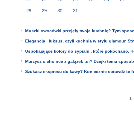
28
29
30
31
Muszki owocówki przejęły twoją kuchnię? Tym sposo
Elegancja i luksus, czyli kuchnia w stylu glamour. S
Uspokajające kolory do sypialni, które pokochano. K
Marzysz o choince z gałązek tui? Dzięki temu sposob
Szukasz ekspresu do kawy? Koniecznie sprawdź te fu
1