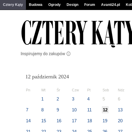
Cztery Kąty
Budowa
Ogrody
Design
Forum
Avanti24.pl
Kob
12 październik 2024
Pn
Wt
Śr
Czw
Pt
Sob
Ndz
1
2
3
4
5
6
7
8
9
10
11
12
13
14
15
16
17
18
19
20
21
22
23
24
25
26
27