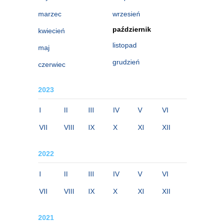
marzec
wrzesień
październik
kwiecień
listopad
maj
grudzień
czerwiec
2023
I
II
III
IV
V
VI
VII
VIII
IX
X
XI
XII
2022
I
II
III
IV
V
VI
VII
VIII
IX
X
XI
XII
2021