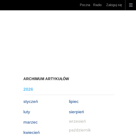
Poczta
Radio
Zaloguj się
ARCHIWUM ARTYKUŁÓW
2026
styczeń
lipiec
luty
sierpień
wrzesień
marzec
październik
kwiecień