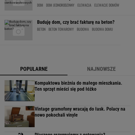
DOM
DOM JEDNORODZINNY
ELEWACJA
ELEWACJE DOMÓW
Buduję dom, czy brać fakturę na beton?
BETON
BETON TOWAROWY
BUDOWA
BUDOWA DOMU
POPULARNE
NAJNOWSZE
Kompaktowa bieżnia do małego mieszkania.
Ten sprzęt mieści się pod łóżko
Vintage gramofony wracają do łask. Polacy na
nowo pokochali vinyle
Dlaczego rezygnujemy z gotowania?