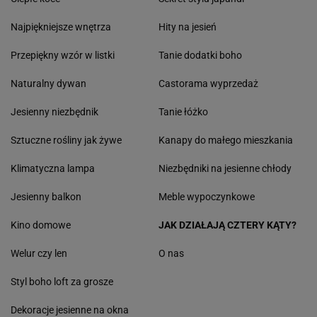
Najpiękniejsze wnętrza
Hity na jesień
Przepiękny wzór w listki
Tanie dodatki boho
Naturalny dywan
Castorama wyprzedaż
Jesienny niezbędnik
Tanie łóżko
Sztuczne rośliny jak żywe
Kanapy do małego mieszkania
Klimatyczna lampa
Niezbędniki na jesienne chłody
Jesienny balkon
Meble wypoczynkowe
Kino domowe
JAK DZIAŁAJĄ CZTERY KĄTY?
Welur czy len
O nas
Styl boho loft za grosze
Dekoracje jesienne na okna