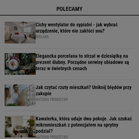
POLECAMY
Cichy wentylator do sypialni - jak wybrać
urządzenie, które nie zakłóci snu?
REKLAMA
Elegancka porcelana to strzał w dziesiątkę na
prezent ślubny. Porządne serwisy obiadowe są
teraz w świetnych cenach
Jak czytać rzuty mieszkań? Uniknij błędów przy
zakupie
MATERIAŁ PROMOCYJNY
Kawalerka, która udaje dwa pokoje. Jak szukać
mikromieszkań z potencjałem na sprytny
podział?
MATERIAŁ PROMOCYJNY