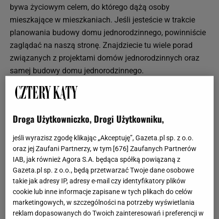
bywa życiowym celem, do którego dążą osoby
mieszkające w mieszkaniach. Jeśli jesteście w trakcie
planowania budowy domu jednorodzinnego, powinniście
zaglądać na naszą stronę. Znajdziecie tu wiele porad
związanych z projektami domów jednorodzinnych oraz
samej budowy domu jednorodzinnego.
Dom jednorodzinny: projekty
Wygodny dom jednorodzinny to taki dom, który jest
Droga Użytkowniczko, Drogi Użytkowniku,
dobrze zaprojektowany. To od projektu domu
jednorodzinnego zależy bowiem jego funkcjonalność i
jeśli wyrazisz zgodę klikając „Akceptuję”, Gazeta.pl sp. z o.o.
komfort użytkowania w przyszłości.
oraz jej Zaufani Partnerzy, w tym [
676
] Zaufanych Partnerów
W dziale Dom jednorodzinny znajdziecie propozycje
IAB, jak również Agora S.A. będąca spółką powiązaną z
Gazeta.pl sp. z o.o., będą przetwarzać Twoje dane osobowe
gotowych projektów domów oraz porady związane z
takie jak adresy IP, adresy e-mail czy identyfikatory plików
projektami domów jednorodzinnych, w tym informacje na
cookie lub inne informacje zapisane w tych plikach do celów
temat kosztów budowy domu jednorodzinnego.
marketingowych, w szczególności na potrzeby wyświetlania
reklam dopasowanych do Twoich zainteresowań i preferencji w