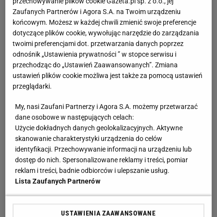
przechowywanie plików cookie Gazeta.pl sp. z o.o., jej
Dom jednorodzinny znajdziecie różne przydatne
Zaufanych Partnerów i Agora S.A. na Twoim urządzeniu
informacje dotyczące kosztów budowy domu
końcowym. Możesz w każdej chwili zmienić swoje preferencje
jednorodzinnego. Zamieszczamy przykładowe projekty
dotyczące plików cookie, wywołując narzędzie do zarządzania
domów jednorodzinnych z kosztorysami, które dadzą
twoimi preferencjami dot. przetwarzania danych poprzez
wam obraz tego, jak mogą wyglądać koszty budowy
odnośnik „Ustawienia prywatności ” w stopce serwisu i
domu jednorodzinnego. Ponadto, dowiecie się co zrobić,
przechodząc do „Ustawień Zaawansowanych”. Zmiana
ustawień plików cookie możliwa jest także za pomocą ustawień
aby zmniejszyć koszt budowy domu jednorodzinnego, nie
przeglądarki.
tracąc przy tym na jakości budynku.
My, nasi Zaufani Partnerzy i Agora S.A. możemy przetwarzać
Dom jednorodzinny: przykładowe domy
dane osobowe w następujących celach:
Użycie dokładnych danych geolokalizacyjnych. Aktywne
Na naszej stronie można znaleźć także przykładowe
skanowanie charakterystyki urządzenia do celów
domy jednorodzinne, zrealizowane z różnych projektów
identyfikacji. Przechowywanie informacji na urządzeniu lub
domów jednorodzinnych. Wśród nich można zobaczyć
dostęp do nich. Spersonalizowane reklamy i treści, pomiar
projekty domów jednorodzinnych nad jeziorem oraz w
reklam i treści, badnie odbiorców i ulepszanie usług.
innych malowniczych miejscach. Zamieszczane tu
Lista Zaufanych Partnerów
przykładowe domy jednorodzinne mogą stać się świetną
inspiracją, bardzo przydatną podczas tworzenia projektu
USTAWIENIA ZAAWANSOWANE