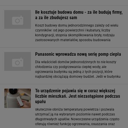
charakteru. W prezentowanej realizacji ten szlachetny
materiał wykończeniowy pojawił się m.in. pod
Ile kosztuje budowa domu - za ile budują firmy,
a za ile zbudujesz sam
Koszt budowy domu jednorodzinnego zależy od wielu
czynników: od jego powierzchni i kubatury, liczby
kondygnacji, stopnia skomplikowania bryły, rodzaju
zastosowanych materiałów, sposobu budowania
(systemem gospodarczym lub przez firmę), a także od
regionu w kraju, w którym prowadzona jest budowa
Panasonic wprowadza nową serię pomp ciepła
Dla właścicieli domów jednorodzinnych to nie koszty
chłodzenia czy podgrzewania ciepłej wody, ale
ogrzewania budynku są jedną z tych pozycji, które
najbardziej obciążają domowy budżet. Jeśli w budynku
jest zainstalowane mało wydajne urządzenie, każdy
spadek temperatury ma swoje odbicie we wzroście
To urządzenie pojawia się w coraz większej
liczbie mieszkań. Jest niezastąpione podczas
upału
skutecznie obniża temperaturę powietrza i pozwala
utrzymać ją na wybranym poziomie nawet podczas
długotrwałych upałów. Nowoczesne urządzenia często
oferują również funkcję ogrzewania, osuszania oraz