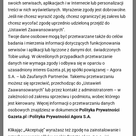
Dom jednorodzinny: jaki najlepszy?
swoich serwisach, aplikacjach i w Internecie lub personalizacji
treści w nich wyświetlanych. Wyrażenie zgody jest dobrowolne.
Decydując się na budowę domu jednorodzinnego i
Jeśli nie chcesz wyrazić zgody, chcesz ograniczyć jej zakres lub
wybierając projekt domu jednorodzinnego na samym
chcesz wycofać zgodę uprzednio udzieloną przejdź do
początku trzeba zdecydować, jaki dom jednorodzinny
„Ustawień Zaawansowanych”.
najbardziej wam odpowiada. Nowoczesne domy
Twoje dane osobowe mogą być przetwarzane także do celów
jednorodzinne to często domy jednorodzinne parterowe i
badania i mierzenia informacji dotyczących funkcjonowania
serwisów i aplikacji lub łączone z danymi dot. świadczonych
właśnie takie zyskują rzesze zwolenników.
Tobie usług. W określonych przypadkach przetwarzanie
Tradycjonaliści wciąż stawiają na projekty domów
danych nie wymaga zgody i odbywa się w oparciu o
jednorodzinnych z poddaszem, które mają swoje zalety.
uzasadniony interes Gazeta.pl, jej spółki powiązanej – Agora
W naszych artykułach znajdziecie cenne informacje
S.A. – lub Zaufanych Partnerów. Takiemu przetwarzaniu
dotyczące różnych projektów domów jednorodzinnych,
możesz się sprzeciwić, przechodząc do „Ustawień
dzięki którym łatwiej będzie wam podjąć decyzję o
Zaawansowanych” lub przez kontakt z administratorem – w
zależności od zakresu sprzeciwu i podmiotu, wobec którego
wyborze projektu domu jednorodzinnego.
jest kierowany. Więcej informacji o przetwarzaniu danych
osobowych znajdziesz w dokumencie
Polityka Prywatności
Dom jednorodzinny: koszty budowy
Gazeta.pl
i
Polityka Prywatności Agora S.A.
Budowa domu rodzinnego to ogromna inwestycja,
wymagająca dobrze zaplanowanego budżetu. W dziale
Klikając „Akceptuję” wyrażasz też zgodę na zainstalowanie i