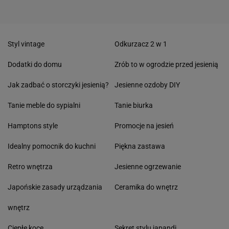
Styl vintage
Odkurzacz 2 w 1
Dodatki do domu
Zrób to w ogrodzie przed jesienią
Jak zadbać o storczyki jesienią?
Jesienne ozdoby DIY
Tanie meble do sypialni
Tanie biurka
Hamptons style
Promocje na jesień
Idealny pomocnik do kuchni
Piękna zastawa
Retro wnętrza
Jesienne ogrzewanie
Japońskie zasady urządzania
Ceramika do wnętrz
wnętrz
Ciepłe koce
Sekret stylu japandi