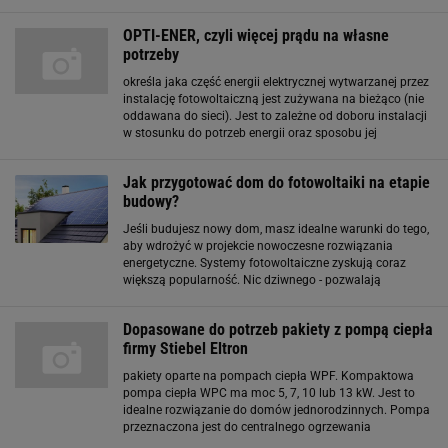
filtracji powietrza. Tego typu klimatyzacja najlepiej
sprawdza się w domach jednorodzinnych oraz
OPTI-ENER, czyli więcej prądu na własne
mieszkaniach
potrzeby
określa jaka część energii elektrycznej wytwarzanej przez
instalację fotowoltaiczną jest zużywana na bieżąco (nie
oddawana do sieci). Jest to zależne od doboru instalacji
w stosunku do potrzeb energii oraz sposobu jej
wykorzystania. Zwykle w domach jednorodzinnych nie
przekracza ona 20-30 proc. w skali
Jak przygotować dom do fotowoltaiki na etapie
budowy?
Jeśli budujesz nowy dom, masz idealne warunki do tego,
aby wdrożyć w projekcie nowoczesne rozwiązania
energetyczne. Systemy fotowoltaiczne zyskują coraz
większą popularność. Nic dziwnego - pozwalają
zaoszczędzić na rachunkach, a w połączeniu z innymi
rozwiązaniami dla lepszych właściwości cieplnych
Dopasowane do potrzeb pakiety z pompą ciepła
firmy Stiebel Eltron
pakiety oparte na pompach ciepła WPF. Kompaktowa
pompa ciepła WPC ma moc 5, 7, 10 lub 13 kW. Jest to
idealne rozwiązanie do domów jednorodzinnych. Pompa
przeznaczona jest do centralnego ogrzewania
podłogowego i grzejnikowego oraz przygotowania ciepłej