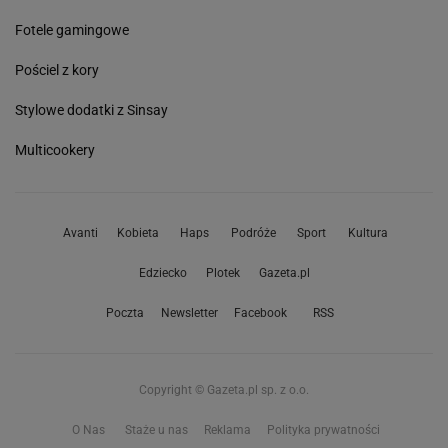
Fotele gamingowe
Pościel z kory
Stylowe dodatki z Sinsay
Multicookery
Avanti
Kobieta
Haps
Podróże
Sport
Kultura
Edziecko
Plotek
Gazeta.pl
Poczta
Newsletter
Facebook
RSS
Copyright © Gazeta.pl sp. z o.o.
O Nas
Staże u nas
Reklama
Polityka prywatności