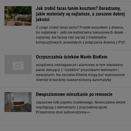
wody użytkowej. Ogrzewanie wody użytkowej odbywa
Jak zrobić taras tanim kosztem? Doradzamy,
jakie materiały są najtańsze, a zarazem dobrej
jakości
Z czego zrobić taras tanio? Przede wszystkim z drewna,
bo najłatwiej i - jeśli nie wybierzemy luksusowych desek -
najtaniej. Ale tarasy robi się też z materiałów
kompozytowych, powstałych z połączenia drewna z PVC.
Zdecydowanie się na nie to możliwość wykonania tarasu
tanim kosztem. Materiały te
Oczyszczalnia ścieków Wavin BioKem
urządzenia ostrzegawcze i alarmowe, w tym niezależny
panel sterujący z "szybkimi" przyciskami testowymi i
awaryjnymi. Na życzenie Klienta mogą być wyposażone
również w bardziej zaawansowaną automatykę
sterującą. Oferowane urządzenia są energooszczędne -
model oczyszczalni BioKem 6 EN przeznaczony dla
Dwupoziomowe mieszkanie po remoncie
domu
zapasowe rolki papieru toaletowego. Nowoczesne detale
współgrają z elementami z poprzedniej epoki.
Przestronny dom jednorodzinny>>