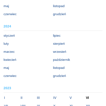
maj
listopad
czerwiec
grudzień
2024
styczeń
lipiec
luty
sierpień
marzec
wrzesień
kwiecień
październik
maj
listopad
czerwiec
grudzień
2023
I
II
III
IV
V
VI
VII
VIII
IX
X
XI
XII