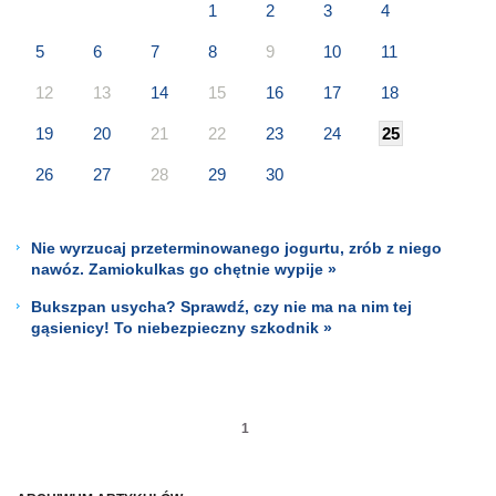
1
2
3
4
5
6
7
8
9
10
11
12
13
14
15
16
17
18
19
20
21
22
23
24
25
26
27
28
29
30
Nie wyrzucaj przeterminowanego jogurtu, zrób z niego
nawóz. Zamiokulkas go chętnie wypije »
Bukszpan usycha? Sprawdź, czy nie ma na nim tej
gąsienicy! To niebezpieczny szkodnik »
1