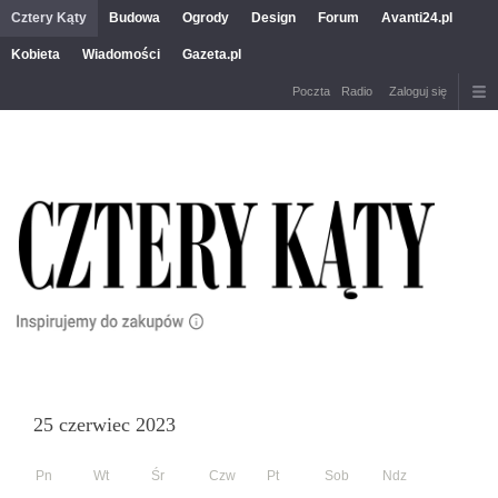
Cztery Kąty
Budowa
Ogrody
Design
Forum
Avanti24.pl
Kobieta
Wiadomości
Gazeta.pl
Poczta
Radio
Zaloguj się
25 czerwiec 2023
Pn
Wt
Śr
Czw
Pt
Sob
Ndz